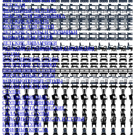
ДЕТСКАЯ
МОДУЛЬНЫЕ ДЕТСКИЕ
МЕБЕЛЬ ДЛЯ ШКОЛЬНИКА
ДЕТСКИЕ КРОВАТИ
МАТРАСЫ ДЛЯ ДЕТЕЙ
ДЕТСКИЕ СТОЛЫ И СТУЛЬЧИКИ
КОМОДЫ ДЛЯ ДЕТЕЙ
ДЕТСКИЕ ДИВАНЧИКИ
ДЕТСКИЙ СТУЛЬЧИК ДЛЯ КОРМЛЕНИЯ
СТОЛЫ
ПЛАСТИКОВЫЕ СТОЛЫ
ТУАЛЕТНЫЕ СТОЛИКИ
ПИСЬМЕННЫЕ СТОЛЫ
ЖУРНАЛЬНЫЕ СТОЛЫ
КОМПЬЮТЕРНЫЕ СТОЛЫ
СТОЛЫ НА КУХНЮ
СТУЛЬЯ
СТУЛЬЯ ОФИСНЫЕ
СТУЛЬЯ ДЕРЕВЯННЫЕ
СТУЛЬЯ МЕТАЛЛИЧЕСКИЕ
СКЛАДНЫЕ СТУЛЬЯ
ПЛАСТИКОВЫЕ КРЕСЛА И СТУЛЬЯ
БАРНЫЕ СТУЛЬЯ
ОФИСНЫЕ КРЕСЛА