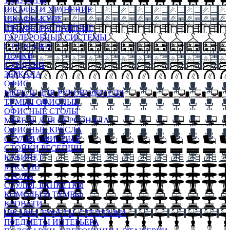
ТАБУРЕТЫ
ШКАФЫ И ХРАНЕНИЕ
ШКАФЫ-КУПЕ
ШКАФЫ-РАСПАШНЫЕ
ГАРДЕРОБНЫЕ СИСТЕМЫ
СТЕЛЛАЖИ
ПОЛКИ
СУНДУКИ
ЗЕРКАЛА
ОФИС
МЕБЕЛЬ ДЛЯ РУКОВОДИТЕЛЯ
ТУМБЫ ОФИСНЫЕ
ОФИСНЫЕ СТОЛЫ
МЕБЕЛЬ ДЛЯ ПЕРСОНАЛА
ОФИСНЫЕ КРЕСЛА
СТУЛЬЯ ОФИСНЫЕ
СТОЙКИ РЕСЕПШН
КАБИНЕТ
МАССИВ
СТОЛЫ
СТУЛЬЯ, БАНКЕТКИ
КОМОДЫ И ТУМБЫ
КРОВАТИ
ШКАФЫ, БУФЕТЫ, СТЕЛЛАЖИ
ПРЕДМЕТЫ ИНТЕРЬЕРА