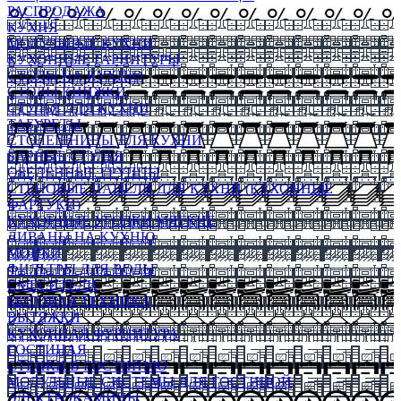
РАСПРОДАЖА
КУХНЯ
МОДУЛЬНЫЕ КУХНИ
КУХОННЫЕ ГАРНИТУРЫ
СТОЛЫ НА КУХНЮ
СТОЛЫ КНИЖКИ
СТУЛЬЯ ДЛЯ КУХНИ
ТАБУРЕТЫ
СТОЛЕШНИЦЫ ДЛЯ КУХНИ
БАРНЫЕ СТУЛЬЯ
ОБЕДЕННЫЕ ГРУППЫ
СТЕНОВЫЕ ПАНЕЛИ ДЛЯ КУХНИ (КУХОННЫЕ
ФАРТУКИ)
КУХОННЫЕ УГОЛКИ МЯГКИЕ
ДИВАНЫ НА КУХНЮ
МОЙКИ
ФИЛЬТРЫ ДЛЯ ВОДЫ
СМЕСИТЕЛИ
БЫТОВАЯ ТЕХНИКА
ВЫТЯЖКИ
КУХОННАЯ ФУРНИТУРА
ГОСТИНАЯ
СТЕНКИ В ГОСТИНУЮ
МОДУЛЬНЫЕ СИСТЕМЫ ДЛЯ ГОСТИНОЙ
ЭЛЕКТРОКАМИНЫ