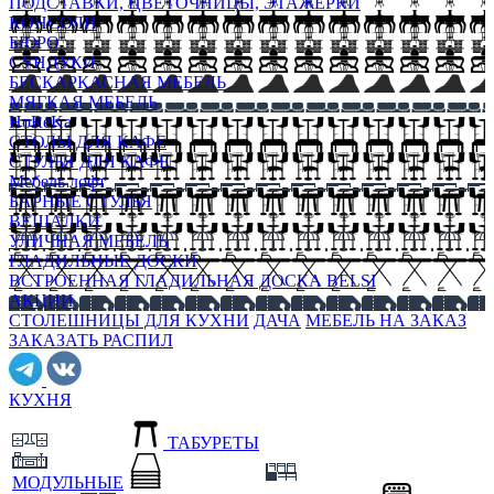
ПОДСТАВКИ, ЦВЕТОЧНИЦЫ, ЭТАЖЕРКИ
КОНСОЛИ
БЮРО
СУНДУКИ
БЕСКАРКАСНАЯ МЕБЕЛЬ
МЯГКАЯ МЕБЕЛЬ
HoReKa
СТОЛЫ ДЛЯ КАФЕ
СТУЛЬЯ ДЛЯ КАФЕ
Мебель лофт
БАРНЫЕ СТУЛЬЯ
ВЕШАЛКИ
УЛИЧНАЯ МЕБЕЛЬ
ГЛАДИЛЬНЫЕ ДОСКИ
ВСТРОЕННАЯ ГЛАДИЛЬНАЯ ДОСКА BELSI
АКЦИИ
СТОЛЕШНИЦЫ ДЛЯ КУХНИ
ДАЧА
МЕБЕЛЬ НА ЗАКАЗ
ЗАКАЗАТЬ РАСПИЛ
КУХНЯ
ТАБУРЕТЫ
МОДУЛЬНЫЕ