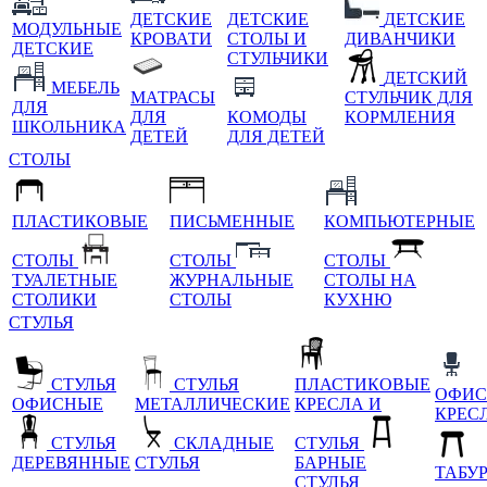
ДЕТСКИЕ
ДЕТСКИЕ
ДЕТСКИЕ
МОДУЛЬНЫЕ
КРОВАТИ
СТОЛЫ И
ДИВАНЧИКИ
ДЕТСКИЕ
СТУЛЬЧИКИ
ДЕТСКИЙ
МЕБЕЛЬ
МАТРАСЫ
СТУЛЬЧИК ДЛЯ
ДЛЯ
ДЛЯ
КОМОДЫ
КОРМЛЕНИЯ
ШКОЛЬНИКА
ДЕТЕЙ
ДЛЯ ДЕТЕЙ
СТОЛЫ
ПЛАСТИКОВЫЕ
ПИСЬМЕННЫЕ
КОМПЬЮТЕРНЫЕ
СТОЛЫ
СТОЛЫ
СТОЛЫ
ТУАЛЕТНЫЕ
ЖУРНАЛЬНЫЕ
СТОЛЫ НА
СТОЛИКИ
СТОЛЫ
КУХНЮ
СТУЛЬЯ
СТУЛЬЯ
СТУЛЬЯ
ПЛАСТИКОВЫЕ
ОФИС
ОФИСНЫЕ
МЕТАЛЛИЧЕСКИЕ
КРЕСЛА И
КРЕС
СТУЛЬЯ
СКЛАДНЫЕ
СТУЛЬЯ
ДЕРЕВЯННЫЕ
СТУЛЬЯ
БАРНЫЕ
ТАБУ
СТУЛЬЯ