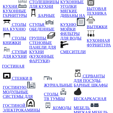
СТОЛЕШНИЦЫ
КУХОННЫЕ
КУХНИ
ДЛЯ КУХНИ
УГОЛКИ
БЫТОВАЯ
КУХОННЫЕ
МЯГКИЕ
ТЕХНИКА
ГАРНИТУРЫ
БАРНЫЕ
ДИВАНЫ НА
СТОЛЫ
СТУЛЬЯ
КУХНЮ
ВЫТЯЖКИ
НА КУХНЮ
ОБЕДЕННЫЕ
МОЙКИ
ФИЛЬТРЫ
СТОЛЫ
ГРУППЫ
ДЛЯ ВОДЫ
КУХОННАЯ
КНИЖКИ
СТЕНОВЫЕ
ФУРНИТУРА
ПАНЕЛИ ДЛЯ
СТУЛЬЯ
КУХНИ
СМЕСИТЕЛИ
ДЛЯ КУХНИ
(КУХОННЫЕ
ФАРТУКИ)
ГОСТИНАЯ
СЕРВАНТЫ
СТЕНКИ В
ДЛЯ ПОСУДЫ,
ЖУРНАЛЬНЫЕ
БАРНЫЕ ШКАФЫ
ГОСТИНУЮ
МОДУЛЬНЫЕ
СТОЛЫ
СИСТЕМЫ ДЛЯ
ТВ ТУМБЫ
БЕСКАРКАСНАЯ
ГОСТИНОЙ
КОМОДЫ
МЕБЕЛЬ
ЭЛЕКТРОКАМИНЫ
МЯГКАЯ МЕБЕЛЬ