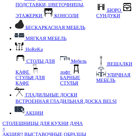
ПОДСТАВКИ, ЦВЕТОЧНИЦЫ,
БЮРО
ЭТАЖЕРКИ
КОНСОЛИ
СУНДУКИ
БЕСКАРКАСНАЯ МЕБЕЛЬ
МЯГКАЯ МЕБЕЛЬ
HoReKa
СТОЛЫ ДЛЯ
Мебель
ВЕШАЛКИ
КАФЕ
лофт
УЛИЧНАЯ
СТУЛЬЯ ДЛЯ
БАРНЫЕ
МЕБЕЛЬ
КАФЕ
СТУЛЬЯ
ГЛАДИЛЬНЫЕ ДОСКИ
ВСТРОЕННАЯ ГЛАДИЛЬНАЯ ДОСКА BELSI
АКЦИИ
СТОЛЕШНИЦЫ ДЛЯ КУХНИ
ДАЧА
×
АКЦИЯ!! ВЫСТАВОЧНЫЕ ОБРАЗЦЫ