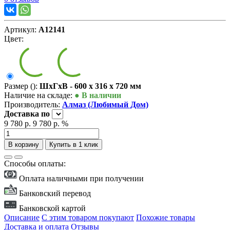
Артикул:
А12141
Цвет:
Размер ():
ШxГxВ - 600 x 316 x 720 мм
Наличие на складе:
● В наличии
Производитель:
Алмаз (Любимый Дом)
Доставка
по
9 780 р.
9 780 р.
%
В корзину
Купить в 1 клик
Способы оплаты:
Оплата наличными при получении
Банковский перевод
Банковской картой
Описание
С этим товаром покупают
Похожие товары
Доставка и оплата
Отзывы