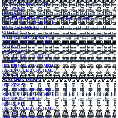
ЖУРНАЛЬНЫЕ СТОЛЫ
ТВ ТУМБЫ
КОМОДЫ
СЕРВАНТЫ ДЛЯ ПОСУДЫ, БАРНЫЕ ШКАФЫ
БЕСКАРКАСНАЯ МЕБЕЛЬ
МЯГКАЯ МЕБЕЛЬ
СПАЛЬНЯ
ИНТЕРЬЕРЫ СПАЛЬНИ
МОДУЛЬНЫЕ СПАЛЬНИ
КРОВАТИ
МАТРАСЫ
ТУАЛЕТНЫЕ СТОЛИКИ
КОМОДЫ
ПРИКРОВАТНЫЕ ТУМБЫ
ГАРДЕРОБНЫЕ СИСТЕМЫ
ЗЕРКАЛА
ЭЛЕКТРОКАМИНЫ
ПРИХОЖАЯ
МАЛЕНЬКИЕ ПРИХОЖИЕ
МОДУЛЬНЫЕ ПРИХОЖИЕ
ОБУВНЫЕ ТУМБЫ
ВЕШАЛКИ
ГАРДЕРОБНЫЕ СИСТЕМЫ
ЗЕРКАЛА
ПУФИКИ И БАНКЕТКИ