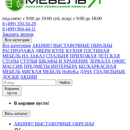
пнд-пятн: с 9:00 до 19:00 суб, вскр: с 9:00 до 18:00
8 (499) 350-50-29
8 (499) 964-44-11
Заказать звонок
Все категории
Все категории
АКЦИЯ!! ВЫСТАВОЧНЫЕ ОБРАЗЦЫ
РАСПРОДАЖА
ДВЕРИ КУПЕ
КУХНЯ
ГОСТИНАЯ
МЕБЕЛЬ НА ЗАКАЗ
СПАЛЬНЯ
ПРИХОЖАЯ
ДЕТСКАЯ
СТОЛЫ
СТУЛЬЯ
ШКАФЫ И ХРАНЕНИЕ
ЗЕРКАЛА
ОФИС
МАССИВ
ПРЕДМЕТЫ ИНТЕРЬЕРА
БЕСКАРКАСНАЯ
МЕБЕЛЬ
МЯГКАЯ МЕБЕЛЬ
HoReKa
ДАЧА
ГЛАДИЛЬНЫЕ
ДОСКИ
АКЦИИ
Найти
Корзина
пуста
В корзине пусто!
Весь каталог
АКЦИЯ!! ВЫСТАВОЧНЫЕ ОБРАЗЦЫ