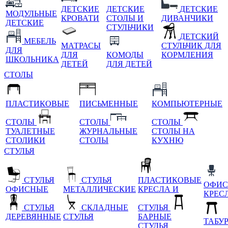
ДЕТСКИЕ
ДЕТСКИЕ
ДЕТСКИЕ
МОДУЛЬНЫЕ
КРОВАТИ
СТОЛЫ И
ДИВАНЧИКИ
ДЕТСКИЕ
СТУЛЬЧИКИ
ДЕТСКИЙ
МЕБЕЛЬ
МАТРАСЫ
СТУЛЬЧИК ДЛЯ
ДЛЯ
ДЛЯ
КОМОДЫ
КОРМЛЕНИЯ
ШКОЛЬНИКА
ДЕТЕЙ
ДЛЯ ДЕТЕЙ
СТОЛЫ
ПЛАСТИКОВЫЕ
ПИСЬМЕННЫЕ
КОМПЬЮТЕРНЫЕ
СТОЛЫ
СТОЛЫ
СТОЛЫ
ТУАЛЕТНЫЕ
ЖУРНАЛЬНЫЕ
СТОЛЫ НА
СТОЛИКИ
СТОЛЫ
КУХНЮ
СТУЛЬЯ
СТУЛЬЯ
СТУЛЬЯ
ПЛАСТИКОВЫЕ
ОФИС
ОФИСНЫЕ
МЕТАЛЛИЧЕСКИЕ
КРЕСЛА И
КРЕС
СТУЛЬЯ
СКЛАДНЫЕ
СТУЛЬЯ
ДЕРЕВЯННЫЕ
СТУЛЬЯ
БАРНЫЕ
ТАБУ
СТУЛЬЯ