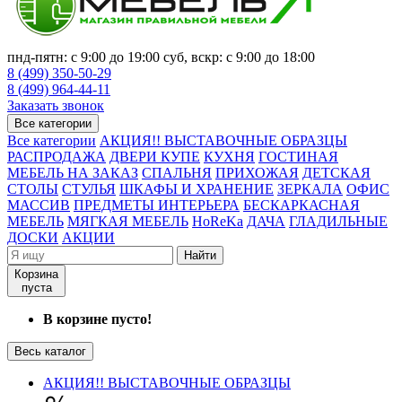
пнд-пятн: с 9:00 до 19:00 суб, вскр: с 9:00 до 18:00
8 (499) 350-50-29
8 (499) 964-44-11
Заказать звонок
Все категории
Все категории
АКЦИЯ!! ВЫСТАВОЧНЫЕ ОБРАЗЦЫ
РАСПРОДАЖА
ДВЕРИ КУПЕ
КУХНЯ
ГОСТИНАЯ
МЕБЕЛЬ НА ЗАКАЗ
СПАЛЬНЯ
ПРИХОЖАЯ
ДЕТСКАЯ
СТОЛЫ
СТУЛЬЯ
ШКАФЫ И ХРАНЕНИЕ
ЗЕРКАЛА
ОФИС
МАССИВ
ПРЕДМЕТЫ ИНТЕРЬЕРА
БЕСКАРКАСНАЯ
МЕБЕЛЬ
МЯГКАЯ МЕБЕЛЬ
HoReKa
ДАЧА
ГЛАДИЛЬНЫЕ
ДОСКИ
АКЦИИ
Найти
Корзина
пуста
В корзине пусто!
Весь каталог
АКЦИЯ!! ВЫСТАВОЧНЫЕ ОБРАЗЦЫ