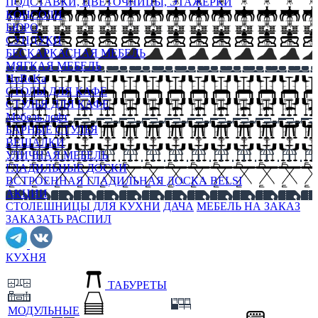
ПОДСТАВКИ, ЦВЕТОЧНИЦЫ, ЭТАЖЕРКИ
КОНСОЛИ
БЮРО
СУНДУКИ
БЕСКАРКАСНАЯ МЕБЕЛЬ
МЯГКАЯ МЕБЕЛЬ
HoReKa
СТОЛЫ ДЛЯ КАФЕ
СТУЛЬЯ ДЛЯ КАФЕ
Мебель лофт
БАРНЫЕ СТУЛЬЯ
ВЕШАЛКИ
УЛИЧНАЯ МЕБЕЛЬ
ГЛАДИЛЬНЫЕ ДОСКИ
ВСТРОЕННАЯ ГЛАДИЛЬНАЯ ДОСКА BELSI
АКЦИИ
СТОЛЕШНИЦЫ ДЛЯ КУХНИ
ДАЧА
МЕБЕЛЬ НА ЗАКАЗ
ЗАКАЗАТЬ РАСПИЛ
КУХНЯ
ТАБУРЕТЫ
МОДУЛЬНЫЕ