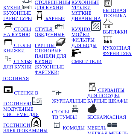
СТОЛЕШНИЦЫ
КУХОННЫЕ
КУХНИ
ДЛЯ КУХНИ
УГОЛКИ
БЫТОВАЯ
КУХОННЫЕ
МЯГКИЕ
ТЕХНИКА
ГАРНИТУРЫ
БАРНЫЕ
ДИВАНЫ НА
СТОЛЫ
СТУЛЬЯ
КУХНЮ
ВЫТЯЖКИ
НА КУХНЮ
ОБЕДЕННЫЕ
МОЙКИ
ФИЛЬТРЫ
СТОЛЫ
ГРУППЫ
ДЛЯ ВОДЫ
КУХОННАЯ
КНИЖКИ
СТЕНОВЫЕ
ФУРНИТУРА
ПАНЕЛИ ДЛЯ
СТУЛЬЯ
КУХНИ
СМЕСИТЕЛИ
ДЛЯ КУХНИ
(КУХОННЫЕ
ФАРТУКИ)
ГОСТИНАЯ
СЕРВАНТЫ
СТЕНКИ В
ДЛЯ ПОСУДЫ,
ЖУРНАЛЬНЫЕ
БАРНЫЕ ШКАФЫ
ГОСТИНУЮ
МОДУЛЬНЫЕ
СТОЛЫ
СИСТЕМЫ ДЛЯ
ТВ ТУМБЫ
БЕСКАРКАСНАЯ
ГОСТИНОЙ
КОМОДЫ
МЕБЕЛЬ
ЭЛЕКТРОКАМИНЫ
МЯГКАЯ МЕБЕЛЬ