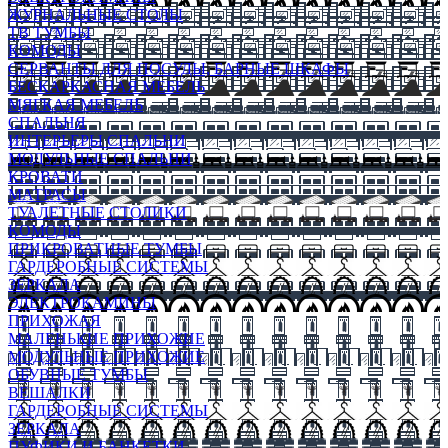
ЖУРНАЛЬНЫЕ СТОЛЫ
ТВ ТУМБЫ
КОМОДЫ
СЕРВАНТЫ ДЛЯ ПОСУДЫ, БАРНЫЕ ШКАФЫ
БЕСКАРКАСНАЯ МЕБЕЛЬ
МЯГКАЯ МЕБЕЛЬ
СПАЛЬНЯ
ИНТЕРЬЕРЫ СПАЛЬНИ
МОДУЛЬНЫЕ СПАЛЬНИ
КРОВАТИ
МАТРАСЫ
ТУАЛЕТНЫЕ СТОЛИКИ
КОМОДЫ
ПРИКРОВАТНЫЕ ТУМБЫ
ГАРДЕРОБНЫЕ СИСТЕМЫ
ЗЕРКАЛА
ЭЛЕКТРОКАМИНЫ
ПРИХОЖАЯ
МАЛЕНЬКИЕ ПРИХОЖИЕ
МОДУЛЬНЫЕ ПРИХОЖИЕ
ОБУВНЫЕ ТУМБЫ
ВЕШАЛКИ
ГАРДЕРОБНЫЕ СИСТЕМЫ
ЗЕРКАЛА
ПУФИКИ И БАНКЕТКИ