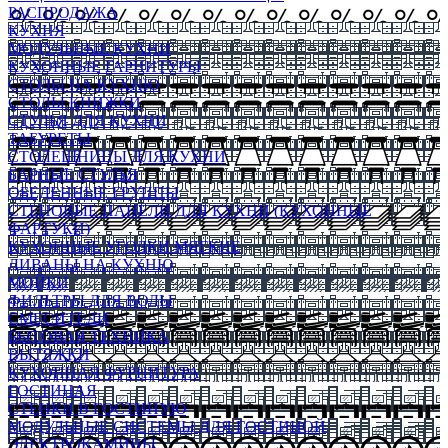
РАСПРОДАЖА
КУХНЯ
МОДУЛЬНЫЕ КУХНИ
КУХОННЫЕ ГАРНИТУРЫ
СТОЛЫ НА КУХНЮ
СТОЛЫ КНИЖКИ
СТУЛЬЯ ДЛЯ КУХНИ
ТАБУРЕТЫ
СТОЛЕШНИЦЫ ДЛЯ КУХНИ
БАРНЫЕ СТУЛЬЯ
ОБЕДЕННЫЕ ГРУППЫ
СТЕНОВЫЕ ПАНЕЛИ ДЛЯ КУХНИ (КУХОННЫЕ
ФАРТУКИ)
КУХОННЫЕ УГОЛКИ МЯГКИЕ
ДИВАНЫ НА КУХНЮ
МОЙКИ
ФИЛЬТРЫ ДЛЯ ВОДЫ
СМЕСИТЕЛИ
БЫТОВАЯ ТЕХНИКА
ВЫТЯЖКИ
КУХОННАЯ ФУРНИТУРА
ГОСТИНАЯ
СТЕНКИ В ГОСТИНУЮ
МОДУЛЬНЫЕ СИСТЕМЫ ДЛЯ ГОСТИНОЙ
ЭЛЕКТРОКАМИНЫ