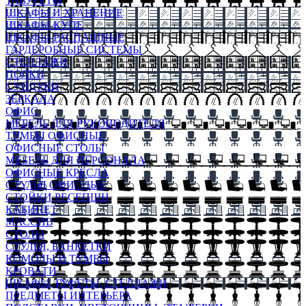
ТАБУРЕТЫ
ШКАФЫ И ХРАНЕНИЕ
ШКАФЫ-КУПЕ
ШКАФЫ-РАСПАШНЫЕ
ГАРДЕРОБНЫЕ СИСТЕМЫ
СТЕЛЛАЖИ
ПОЛКИ
СУНДУКИ
ЗЕРКАЛА
ОФИС
МЕБЕЛЬ ДЛЯ РУКОВОДИТЕЛЯ
ТУМБЫ ОФИСНЫЕ
ОФИСНЫЕ СТОЛЫ
МЕБЕЛЬ ДЛЯ ПЕРСОНАЛА
ОФИСНЫЕ КРЕСЛА
СТУЛЬЯ ОФИСНЫЕ
СТОЙКИ РЕСЕПШН
КАБИНЕТ
МАССИВ
СТОЛЫ
СТУЛЬЯ, БАНКЕТКИ
КОМОДЫ И ТУМБЫ
КРОВАТИ
ШКАФЫ, БУФЕТЫ, СТЕЛЛАЖИ
ПРЕДМЕТЫ ИНТЕРЬЕРА