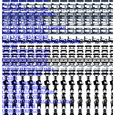
ДЕТСКАЯ
МОДУЛЬНЫЕ ДЕТСКИЕ
МЕБЕЛЬ ДЛЯ ШКОЛЬНИКА
ДЕТСКИЕ КРОВАТИ
МАТРАСЫ ДЛЯ ДЕТЕЙ
ДЕТСКИЕ СТОЛЫ И СТУЛЬЧИКИ
КОМОДЫ ДЛЯ ДЕТЕЙ
ДЕТСКИЕ ДИВАНЧИКИ
ДЕТСКИЙ СТУЛЬЧИК ДЛЯ КОРМЛЕНИЯ
СТОЛЫ
ПЛАСТИКОВЫЕ СТОЛЫ
ТУАЛЕТНЫЕ СТОЛИКИ
ПИСЬМЕННЫЕ СТОЛЫ
ЖУРНАЛЬНЫЕ СТОЛЫ
КОМПЬЮТЕРНЫЕ СТОЛЫ
СТОЛЫ НА КУХНЮ
СТУЛЬЯ
СТУЛЬЯ ОФИСНЫЕ
СТУЛЬЯ ДЕРЕВЯННЫЕ
СТУЛЬЯ МЕТАЛЛИЧЕСКИЕ
СКЛАДНЫЕ СТУЛЬЯ
ПЛАСТИКОВЫЕ КРЕСЛА И СТУЛЬЯ
БАРНЫЕ СТУЛЬЯ
ОФИСНЫЕ КРЕСЛА