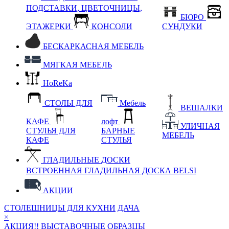
ПОДСТАВКИ, ЦВЕТОЧНИЦЫ,
БЮРО
ЭТАЖЕРКИ
КОНСОЛИ
СУНДУКИ
БЕСКАРКАСНАЯ МЕБЕЛЬ
МЯГКАЯ МЕБЕЛЬ
HoReKa
СТОЛЫ ДЛЯ
Мебель
ВЕШАЛКИ
КАФЕ
лофт
УЛИЧНАЯ
СТУЛЬЯ ДЛЯ
БАРНЫЕ
МЕБЕЛЬ
КАФЕ
СТУЛЬЯ
ГЛАДИЛЬНЫЕ ДОСКИ
ВСТРОЕННАЯ ГЛАДИЛЬНАЯ ДОСКА BELSI
АКЦИИ
СТОЛЕШНИЦЫ ДЛЯ КУХНИ
ДАЧА
×
АКЦИЯ!! ВЫСТАВОЧНЫЕ ОБРАЗЦЫ