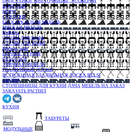
ПОДСТАВКИ, ЦВЕТОЧНИЦЫ, ЭТАЖЕРКИ
КОНСОЛИ
БЮРО
СУНДУКИ
БЕСКАРКАСНАЯ МЕБЕЛЬ
МЯГКАЯ МЕБЕЛЬ
HoReKa
СТОЛЫ ДЛЯ КАФЕ
СТУЛЬЯ ДЛЯ КАФЕ
Мебель лофт
БАРНЫЕ СТУЛЬЯ
ВЕШАЛКИ
УЛИЧНАЯ МЕБЕЛЬ
ГЛАДИЛЬНЫЕ ДОСКИ
ВСТРОЕННАЯ ГЛАДИЛЬНАЯ ДОСКА BELSI
АКЦИИ
СТОЛЕШНИЦЫ ДЛЯ КУХНИ
ДАЧА
МЕБЕЛЬ НА ЗАКАЗ
ЗАКАЗАТЬ РАСПИЛ
КУХНЯ
ТАБУРЕТЫ
МОДУЛЬНЫЕ