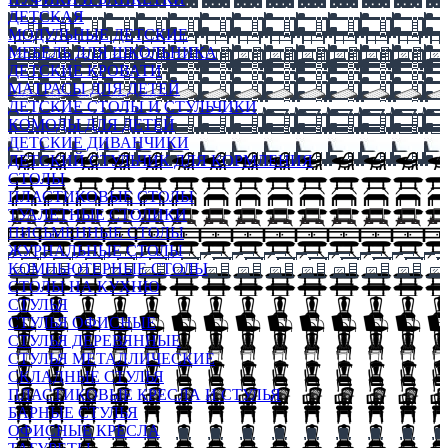
ДЕТСКАЯ
МОДУЛЬНЫЕ ДЕТСКИЕ
МЕБЕЛЬ ДЛЯ ШКОЛЬНИКА
ДЕТСКИЕ КРОВАТИ
МАТРАСЫ ДЛЯ ДЕТЕЙ
ДЕТСКИЕ СТОЛЫ И СТУЛЬЧИКИ
КОМОДЫ ДЛЯ ДЕТЕЙ
ДЕТСКИЕ ДИВАНЧИКИ
ДЕТСКИЙ СТУЛЬЧИК ДЛЯ КОРМЛЕНИЯ
СТОЛЫ
ПЛАСТИКОВЫЕ СТОЛЫ
ТУАЛЕТНЫЕ СТОЛИКИ
ПИСЬМЕННЫЕ СТОЛЫ
ЖУРНАЛЬНЫЕ СТОЛЫ
КОМПЬЮТЕРНЫЕ СТОЛЫ
СТОЛЫ НА КУХНЮ
СТУЛЬЯ
СТУЛЬЯ ОФИСНЫЕ
СТУЛЬЯ ДЕРЕВЯННЫЕ
СТУЛЬЯ МЕТАЛЛИЧЕСКИЕ
СКЛАДНЫЕ СТУЛЬЯ
ПЛАСТИКОВЫЕ КРЕСЛА И СТУЛЬЯ
БАРНЫЕ СТУЛЬЯ
ОФИСНЫЕ КРЕСЛА