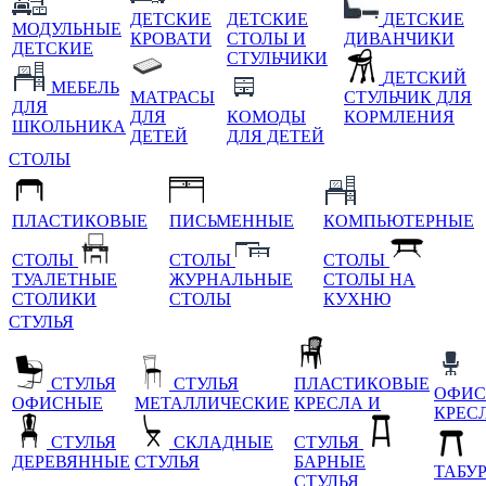
ДЕТСКИЕ
ДЕТСКИЕ
ДЕТСКИЕ
МОДУЛЬНЫЕ
КРОВАТИ
СТОЛЫ И
ДИВАНЧИКИ
ДЕТСКИЕ
СТУЛЬЧИКИ
ДЕТСКИЙ
МЕБЕЛЬ
МАТРАСЫ
СТУЛЬЧИК ДЛЯ
ДЛЯ
ДЛЯ
КОМОДЫ
КОРМЛЕНИЯ
ШКОЛЬНИКА
ДЕТЕЙ
ДЛЯ ДЕТЕЙ
СТОЛЫ
ПЛАСТИКОВЫЕ
ПИСЬМЕННЫЕ
КОМПЬЮТЕРНЫЕ
СТОЛЫ
СТОЛЫ
СТОЛЫ
ТУАЛЕТНЫЕ
ЖУРНАЛЬНЫЕ
СТОЛЫ НА
СТОЛИКИ
СТОЛЫ
КУХНЮ
СТУЛЬЯ
СТУЛЬЯ
СТУЛЬЯ
ПЛАСТИКОВЫЕ
ОФИС
ОФИСНЫЕ
МЕТАЛЛИЧЕСКИЕ
КРЕСЛА И
КРЕС
СТУЛЬЯ
СКЛАДНЫЕ
СТУЛЬЯ
ДЕРЕВЯННЫЕ
СТУЛЬЯ
БАРНЫЕ
ТАБУ
СТУЛЬЯ