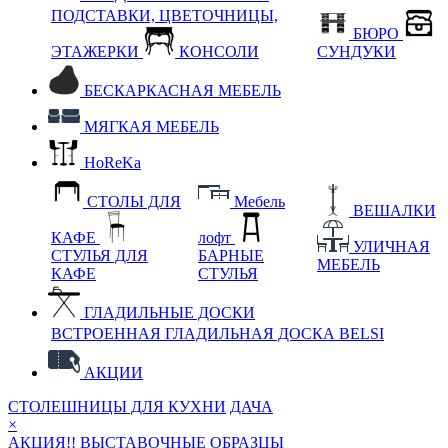
ПОДСТАВКИ, ЦВЕТОЧНИЦЫ,
БЮРО
ЭТАЖЕРКИ
КОНСОЛИ
СУНДУКИ
БЕСКАРКАСНАЯ МЕБЕЛЬ
МЯГКАЯ МЕБЕЛЬ
HoReKa
СТОЛЫ ДЛЯ
Мебель
ВЕШАЛКИ
КАФЕ
лофт
УЛИЧНАЯ
СТУЛЬЯ ДЛЯ
БАРНЫЕ
МЕБЕЛЬ
КАФЕ
СТУЛЬЯ
ГЛАДИЛЬНЫЕ ДОСКИ
ВСТРОЕННАЯ ГЛАДИЛЬНАЯ ДОСКА BELSI
АКЦИИ
СТОЛЕШНИЦЫ ДЛЯ КУХНИ
ДАЧА
×
АКЦИЯ!! ВЫСТАВОЧНЫЕ ОБРАЗЦЫ