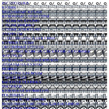
РАСПРОДАЖА
КУХНЯ
МОДУЛЬНЫЕ КУХНИ
КУХОННЫЕ ГАРНИТУРЫ
СТОЛЫ НА КУХНЮ
СТОЛЫ КНИЖКИ
СТУЛЬЯ ДЛЯ КУХНИ
ТАБУРЕТЫ
СТОЛЕШНИЦЫ ДЛЯ КУХНИ
БАРНЫЕ СТУЛЬЯ
ОБЕДЕННЫЕ ГРУППЫ
СТЕНОВЫЕ ПАНЕЛИ ДЛЯ КУХНИ (КУХОННЫЕ
ФАРТУКИ)
КУХОННЫЕ УГОЛКИ МЯГКИЕ
ДИВАНЫ НА КУХНЮ
МОЙКИ
ФИЛЬТРЫ ДЛЯ ВОДЫ
СМЕСИТЕЛИ
БЫТОВАЯ ТЕХНИКА
ВЫТЯЖКИ
КУХОННАЯ ФУРНИТУРА
ГОСТИНАЯ
СТЕНКИ В ГОСТИНУЮ
МОДУЛЬНЫЕ СИСТЕМЫ ДЛЯ ГОСТИНОЙ
ЭЛЕКТРОКАМИНЫ