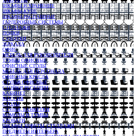
ТАБУРЕТЫ
ШКАФЫ И ХРАНЕНИЕ
ШКАФЫ-КУПЕ
ШКАФЫ-РАСПАШНЫЕ
ГАРДЕРОБНЫЕ СИСТЕМЫ
СТЕЛЛАЖИ
ПОЛКИ
СУНДУКИ
ЗЕРКАЛА
ОФИС
МЕБЕЛЬ ДЛЯ РУКОВОДИТЕЛЯ
ТУМБЫ ОФИСНЫЕ
ОФИСНЫЕ СТОЛЫ
МЕБЕЛЬ ДЛЯ ПЕРСОНАЛА
ОФИСНЫЕ КРЕСЛА
СТУЛЬЯ ОФИСНЫЕ
СТОЙКИ РЕСЕПШН
КАБИНЕТ
МАССИВ
СТОЛЫ
СТУЛЬЯ, БАНКЕТКИ
КОМОДЫ И ТУМБЫ
КРОВАТИ
ШКАФЫ, БУФЕТЫ, СТЕЛЛАЖИ
ПРЕДМЕТЫ ИНТЕРЬЕРА