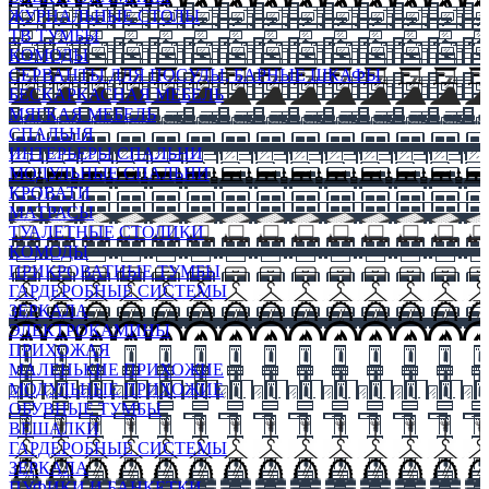
ЖУРНАЛЬНЫЕ СТОЛЫ
ТВ ТУМБЫ
КОМОДЫ
СЕРВАНТЫ ДЛЯ ПОСУДЫ, БАРНЫЕ ШКАФЫ
БЕСКАРКАСНАЯ МЕБЕЛЬ
МЯГКАЯ МЕБЕЛЬ
СПАЛЬНЯ
ИНТЕРЬЕРЫ СПАЛЬНИ
МОДУЛЬНЫЕ СПАЛЬНИ
КРОВАТИ
МАТРАСЫ
ТУАЛЕТНЫЕ СТОЛИКИ
КОМОДЫ
ПРИКРОВАТНЫЕ ТУМБЫ
ГАРДЕРОБНЫЕ СИСТЕМЫ
ЗЕРКАЛА
ЭЛЕКТРОКАМИНЫ
ПРИХОЖАЯ
МАЛЕНЬКИЕ ПРИХОЖИЕ
МОДУЛЬНЫЕ ПРИХОЖИЕ
ОБУВНЫЕ ТУМБЫ
ВЕШАЛКИ
ГАРДЕРОБНЫЕ СИСТЕМЫ
ЗЕРКАЛА
ПУФИКИ И БАНКЕТКИ