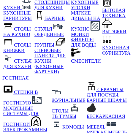
СТОЛЕШНИЦЫ
КУХОННЫЕ
КУХНИ
ДЛЯ КУХНИ
УГОЛКИ
БЫТОВАЯ
КУХОННЫЕ
МЯГКИЕ
ТЕХНИКА
ГАРНИТУРЫ
БАРНЫЕ
ДИВАНЫ НА
СТОЛЫ
СТУЛЬЯ
КУХНЮ
ВЫТЯЖКИ
НА КУХНЮ
ОБЕДЕННЫЕ
МОЙКИ
ФИЛЬТРЫ
СТОЛЫ
ГРУППЫ
ДЛЯ ВОДЫ
КУХОННАЯ
КНИЖКИ
СТЕНОВЫЕ
ФУРНИТУРА
ПАНЕЛИ ДЛЯ
СТУЛЬЯ
КУХНИ
СМЕСИТЕЛИ
ДЛЯ КУХНИ
(КУХОННЫЕ
ФАРТУКИ)
ГОСТИНАЯ
СЕРВАНТЫ
СТЕНКИ В
ДЛЯ ПОСУДЫ,
ЖУРНАЛЬНЫЕ
БАРНЫЕ ШКАФЫ
ГОСТИНУЮ
МОДУЛЬНЫЕ
СТОЛЫ
СИСТЕМЫ ДЛЯ
ТВ ТУМБЫ
БЕСКАРКАСНАЯ
ГОСТИНОЙ
КОМОДЫ
МЕБЕЛЬ
ЭЛЕКТРОКАМИНЫ
МЯГКАЯ МЕБЕЛЬ