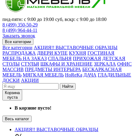
пнд-пятн: с 9:00 до 19:00 суб, вскр: с 9:00 до 18:00
8 (499) 350-50-29
8 (499) 964-44-11
Заказать звонок
Все категории
Все категории
АКЦИЯ!! ВЫСТАВОЧНЫЕ ОБРАЗЦЫ
РАСПРОДАЖА
ДВЕРИ КУПЕ
КУХНЯ
ГОСТИНАЯ
МЕБЕЛЬ НА ЗАКАЗ
СПАЛЬНЯ
ПРИХОЖАЯ
ДЕТСКАЯ
СТОЛЫ
СТУЛЬЯ
ШКАФЫ И ХРАНЕНИЕ
ЗЕРКАЛА
ОФИС
МАССИВ
ПРЕДМЕТЫ ИНТЕРЬЕРА
БЕСКАРКАСНАЯ
МЕБЕЛЬ
МЯГКАЯ МЕБЕЛЬ
HoReKa
ДАЧА
ГЛАДИЛЬНЫЕ
ДОСКИ
АКЦИИ
Найти
Корзина
пуста
В корзине пусто!
Весь каталог
АКЦИЯ!! ВЫСТАВОЧНЫЕ ОБРАЗЦЫ