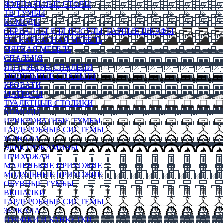
ЖУРНАЛЬНЫЕ СТОЛЫ
ТВ ТУМБЫ
КОМОДЫ
СЕРВАНТЫ ДЛЯ ПОСУДЫ, БАРНЫЕ ШКАФЫ
БЕСКАРКАСНАЯ МЕБЕЛЬ
МЯГКАЯ МЕБЕЛЬ
СПАЛЬНЯ
ИНТЕРЬЕРЫ СПАЛЬНИ
МОДУЛЬНЫЕ СПАЛЬНИ
КРОВАТИ
МАТРАСЫ
ТУАЛЕТНЫЕ СТОЛИКИ
КОМОДЫ
ПРИКРОВАТНЫЕ ТУМБЫ
ГАРДЕРОБНЫЕ СИСТЕМЫ
ЗЕРКАЛА
ЭЛЕКТРОКАМИНЫ
ПРИХОЖАЯ
МАЛЕНЬКИЕ ПРИХОЖИЕ
МОДУЛЬНЫЕ ПРИХОЖИЕ
ОБУВНЫЕ ТУМБЫ
ВЕШАЛКИ
ГАРДЕРОБНЫЕ СИСТЕМЫ
ЗЕРКАЛА
ПУФИКИ И БАНКЕТКИ