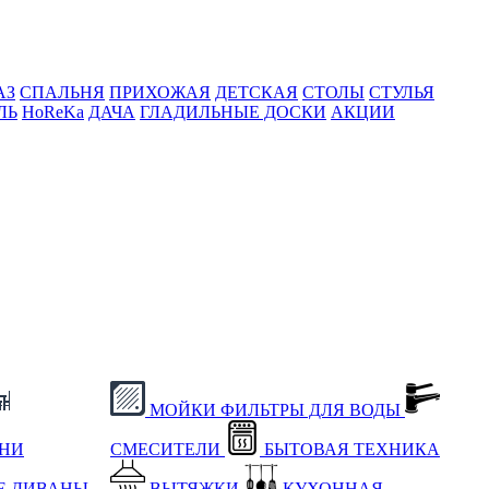
АЗ
СПАЛЬНЯ
ПРИХОЖАЯ
ДЕТСКАЯ
СТОЛЫ
СТУЛЬЯ
ЛЬ
HoReKa
ДАЧА
ГЛАДИЛЬНЫЕ ДОСКИ
АКЦИИ
МОЙКИ
ФИЛЬТРЫ ДЛЯ ВОДЫ
ХНИ
СМЕСИТЕЛИ
БЫТОВАЯ ТЕХНИКА
Е
ДИВАНЫ
ВЫТЯЖКИ
КУХОННАЯ