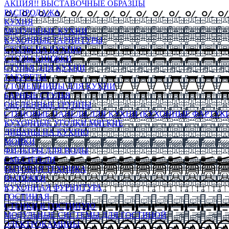
АКЦИЯ!! ВЫСТАВОЧНЫЕ ОБРАЗЦЫ
РАСПРОДАЖА
КУХНЯ
МОДУЛЬНЫЕ КУХНИ
КУХОННЫЕ ГАРНИТУРЫ
СТОЛЫ НА КУХНЮ
СТОЛЫ КНИЖКИ
СТУЛЬЯ ДЛЯ КУХНИ
ТАБУРЕТЫ
СТОЛЕШНИЦЫ ДЛЯ КУХНИ
БАРНЫЕ СТУЛЬЯ
ОБЕДЕННЫЕ ГРУППЫ
СТЕНОВЫЕ ПАНЕЛИ ДЛЯ КУХНИ (КУХОННЫЕ ФАРТУКИ
КУХОННЫЕ УГОЛКИ МЯГКИЕ
ДИВАНЫ НА КУХНЮ
МОЙКИ
ФИЛЬТРЫ ДЛЯ ВОДЫ
СМЕСИТЕЛИ
БЫТОВАЯ ТЕХНИКА
ВЫТЯЖКИ
КУХОННАЯ ФУРНИТУРА
ГОСТИНАЯ
СТЕНКИ В ГОСТИНУЮ
МОДУЛЬНЫЕ СИСТЕМЫ ДЛЯ ГОСТИНОЙ
ЭЛЕКТРОКАМИНЫ