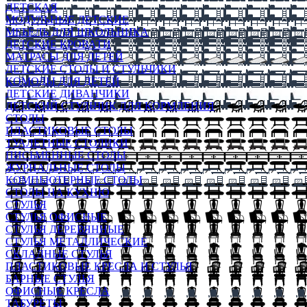
ДЕТСКАЯ
МОДУЛЬНЫЕ ДЕТСКИЕ
МЕБЕЛЬ ДЛЯ ШКОЛЬНИКА
ДЕТСКИЕ КРОВАТИ
МАТРАСЫ ДЛЯ ДЕТЕЙ
ДЕТСКИЕ СТОЛЫ И СТУЛЬЧИКИ
КОМОДЫ ДЛЯ ДЕТЕЙ
ДЕТСКИЕ ДИВАНЧИКИ
ДЕТСКИЙ СТУЛЬЧИК ДЛЯ КОРМЛЕНИЯ
СТОЛЫ
ПЛАСТИКОВЫЕ СТОЛЫ
ТУАЛЕТНЫЕ СТОЛИКИ
ПИСЬМЕННЫЕ СТОЛЫ
ЖУРНАЛЬНЫЕ СТОЛЫ
КОМПЬЮТЕРНЫЕ СТОЛЫ
СТОЛЫ НА КУХНЮ
СТУЛЬЯ
СТУЛЬЯ ОФИСНЫЕ
СТУЛЬЯ ДЕРЕВЯННЫЕ
СТУЛЬЯ МЕТАЛЛИЧЕСКИЕ
СКЛАДНЫЕ СТУЛЬЯ
ПЛАСТИКОВЫЕ КРЕСЛА И СТУЛЬЯ
БАРНЫЕ СТУЛЬЯ
ОФИСНЫЕ КРЕСЛА
ТАБУРЕТЫ