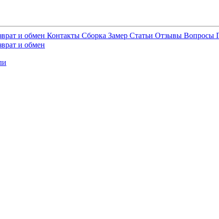
зврат и обмен
Контакты
Сборка
Замер
Статьи
Отзывы
Вопросы
зврат и обмен
ли