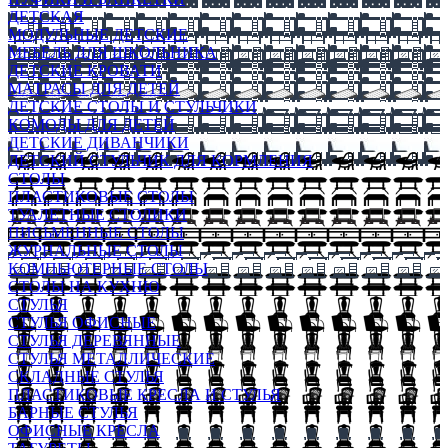
ДЕТСКАЯ
МОДУЛЬНЫЕ ДЕТСКИЕ
МЕБЕЛЬ ДЛЯ ШКОЛЬНИКА
ДЕТСКИЕ КРОВАТИ
МАТРАСЫ ДЛЯ ДЕТЕЙ
ДЕТСКИЕ СТОЛЫ И СТУЛЬЧИКИ
КОМОДЫ ДЛЯ ДЕТЕЙ
ДЕТСКИЕ ДИВАНЧИКИ
ДЕТСКИЙ СТУЛЬЧИК ДЛЯ КОРМЛЕНИЯ
СТОЛЫ
ПЛАСТИКОВЫЕ СТОЛЫ
ТУАЛЕТНЫЕ СТОЛИКИ
ПИСЬМЕННЫЕ СТОЛЫ
ЖУРНАЛЬНЫЕ СТОЛЫ
КОМПЬЮТЕРНЫЕ СТОЛЫ
СТОЛЫ НА КУХНЮ
СТУЛЬЯ
СТУЛЬЯ ОФИСНЫЕ
СТУЛЬЯ ДЕРЕВЯННЫЕ
СТУЛЬЯ МЕТАЛЛИЧЕСКИЕ
СКЛАДНЫЕ СТУЛЬЯ
ПЛАСТИКОВЫЕ КРЕСЛА И СТУЛЬЯ
БАРНЫЕ СТУЛЬЯ
ОФИСНЫЕ КРЕСЛА