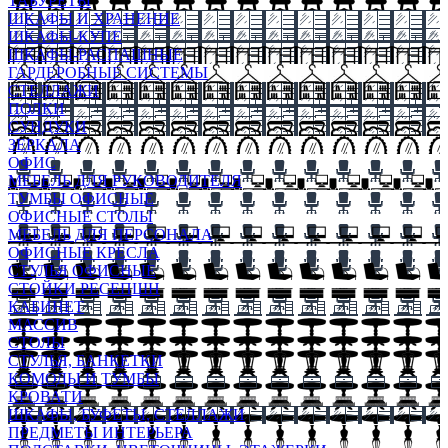
ТАБУРЕТЫ
ШКАФЫ И ХРАНЕНИЕ
ШКАФЫ-КУПЕ
ШКАФЫ-РАСПАШНЫЕ
ГАРДЕРОБНЫЕ СИСТЕМЫ
СТЕЛЛАЖИ
ПОЛКИ
СУНДУКИ
ЗЕРКАЛА
ОФИС
МЕБЕЛЬ ДЛЯ РУКОВОДИТЕЛЯ
ТУМБЫ ОФИСНЫЕ
ОФИСНЫЕ СТОЛЫ
МЕБЕЛЬ ДЛЯ ПЕРСОНАЛА
ОФИСНЫЕ КРЕСЛА
СТУЛЬЯ ОФИСНЫЕ
СТОЙКИ РЕСЕПШН
КАБИНЕТ
МАССИВ
СТОЛЫ
СТУЛЬЯ, БАНКЕТКИ
КОМОДЫ И ТУМБЫ
КРОВАТИ
ШКАФЫ, БУФЕТЫ, СТЕЛЛАЖИ
ПРЕДМЕТЫ ИНТЕРЬЕРА