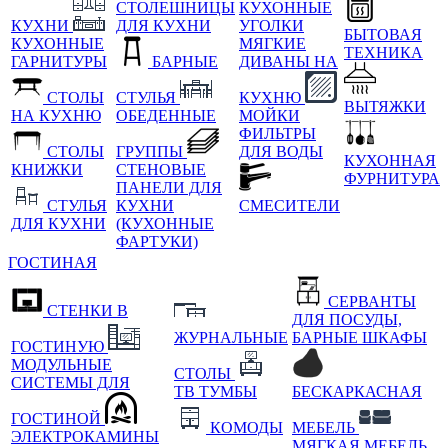
СТОЛЕШНИЦЫ
КУХОННЫЕ
КУХНИ
ДЛЯ КУХНИ
УГОЛКИ
БЫТОВАЯ
КУХОННЫЕ
МЯГКИЕ
ТЕХНИКА
ГАРНИТУРЫ
БАРНЫЕ
ДИВАНЫ НА
СТОЛЫ
СТУЛЬЯ
КУХНЮ
ВЫТЯЖКИ
НА КУХНЮ
ОБЕДЕННЫЕ
МОЙКИ
ФИЛЬТРЫ
СТОЛЫ
ГРУППЫ
ДЛЯ ВОДЫ
КУХОННАЯ
КНИЖКИ
СТЕНОВЫЕ
ФУРНИТУРА
ПАНЕЛИ ДЛЯ
СТУЛЬЯ
КУХНИ
СМЕСИТЕЛИ
ДЛЯ КУХНИ
(КУХОННЫЕ
ФАРТУКИ)
ГОСТИНАЯ
СЕРВАНТЫ
СТЕНКИ В
ДЛЯ ПОСУДЫ,
ЖУРНАЛЬНЫЕ
БАРНЫЕ ШКАФЫ
ГОСТИНУЮ
МОДУЛЬНЫЕ
СТОЛЫ
СИСТЕМЫ ДЛЯ
ТВ ТУМБЫ
БЕСКАРКАСНАЯ
ГОСТИНОЙ
КОМОДЫ
МЕБЕЛЬ
ЭЛЕКТРОКАМИНЫ
МЯГКАЯ МЕБЕЛЬ