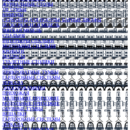
ЖУРНАЛЬНЫЕ СТОЛЫ
ТВ ТУМБЫ
КОМОДЫ
СЕРВАНТЫ ДЛЯ ПОСУДЫ, БАРНЫЕ ШКАФЫ
БЕСКАРКАСНАЯ МЕБЕЛЬ
МЯГКАЯ МЕБЕЛЬ
СПАЛЬНЯ
ИНТЕРЬЕРЫ СПАЛЬНИ
МОДУЛЬНЫЕ СПАЛЬНИ
КРОВАТИ
МАТРАСЫ
ТУАЛЕТНЫЕ СТОЛИКИ
КОМОДЫ
ПРИКРОВАТНЫЕ ТУМБЫ
ГАРДЕРОБНЫЕ СИСТЕМЫ
ЗЕРКАЛА
ЭЛЕКТРОКАМИНЫ
ПРИХОЖАЯ
МАЛЕНЬКИЕ ПРИХОЖИЕ
МОДУЛЬНЫЕ ПРИХОЖИЕ
ОБУВНЫЕ ТУМБЫ
ВЕШАЛКИ
ГАРДЕРОБНЫЕ СИСТЕМЫ
ЗЕРКАЛА
ПУФИКИ И БАНКЕТКИ