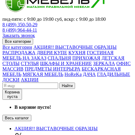
пнд-пятн: с 9:00 до 19:00 суб, вскр: с 9:00 до 18:00
8 (499) 350-50-29
8 (499) 964-44-11
Заказать звонок
Все категории
Все категории
АКЦИЯ!! ВЫСТАВОЧНЫЕ ОБРАЗЦЫ
РАСПРОДАЖА
ДВЕРИ КУПЕ
КУХНЯ
ГОСТИНАЯ
МЕБЕЛЬ НА ЗАКАЗ
СПАЛЬНЯ
ПРИХОЖАЯ
ДЕТСКАЯ
СТОЛЫ
СТУЛЬЯ
ШКАФЫ И ХРАНЕНИЕ
ЗЕРКАЛА
ОФИС
МАССИВ
ПРЕДМЕТЫ ИНТЕРЬЕРА
БЕСКАРКАСНАЯ
МЕБЕЛЬ
МЯГКАЯ МЕБЕЛЬ
HoReKa
ДАЧА
ГЛАДИЛЬНЫЕ
ДОСКИ
АКЦИИ
Найти
Корзина
пуста
В корзине пусто!
Весь каталог
АКЦИЯ!! ВЫСТАВОЧНЫЕ ОБРАЗЦЫ