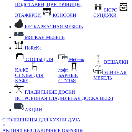
ПОДСТАВКИ, ЦВЕТОЧНИЦЫ,
БЮРО
ЭТАЖЕРКИ
КОНСОЛИ
СУНДУКИ
БЕСКАРКАСНАЯ МЕБЕЛЬ
МЯГКАЯ МЕБЕЛЬ
HoReKa
СТОЛЫ ДЛЯ
Мебель
ВЕШАЛКИ
КАФЕ
лофт
УЛИЧНАЯ
СТУЛЬЯ ДЛЯ
БАРНЫЕ
МЕБЕЛЬ
КАФЕ
СТУЛЬЯ
ГЛАДИЛЬНЫЕ ДОСКИ
ВСТРОЕННАЯ ГЛАДИЛЬНАЯ ДОСКА BELSI
АКЦИИ
СТОЛЕШНИЦЫ ДЛЯ КУХНИ
ДАЧА
×
АКЦИЯ!! ВЫСТАВОЧНЫЕ ОБРАЗЦЫ