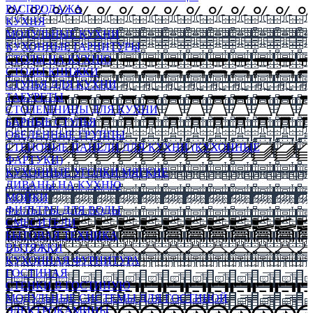
РАСПРОДАЖА
КУХНЯ
МОДУЛЬНЫЕ КУХНИ
КУХОННЫЕ ГАРНИТУРЫ
СТОЛЫ НА КУХНЮ
СТОЛЫ КНИЖКИ
СТУЛЬЯ ДЛЯ КУХНИ
ТАБУРЕТЫ
СТОЛЕШНИЦЫ ДЛЯ КУХНИ
БАРНЫЕ СТУЛЬЯ
ОБЕДЕННЫЕ ГРУППЫ
СТЕНОВЫЕ ПАНЕЛИ ДЛЯ КУХНИ (КУХОННЫЕ
ФАРТУКИ)
КУХОННЫЕ УГОЛКИ МЯГКИЕ
ДИВАНЫ НА КУХНЮ
МОЙКИ
ФИЛЬТРЫ ДЛЯ ВОДЫ
СМЕСИТЕЛИ
БЫТОВАЯ ТЕХНИКА
ВЫТЯЖКИ
КУХОННАЯ ФУРНИТУРА
ГОСТИНАЯ
СТЕНКИ В ГОСТИНУЮ
МОДУЛЬНЫЕ СИСТЕМЫ ДЛЯ ГОСТИНОЙ
ЭЛЕКТРОКАМИНЫ