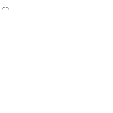
/*
*/