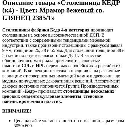
Описание товара «Столешница КЕДР
(к4) - Цвет: Мрамор бежевый св.
ГЛЯНЕЦ 2385/1»
Столешницы фабрики
Кедр
4-я категория
производит
столешницы на основе высококачественной ДСП. В
соответствии с современными тенденциями мебельной
индустрии, также производит столешницы с радиусом завала
9 мм, толщиной 26, 38 и 55 мм. Для столешниц толщиной 38 и
55 мм используется влагостойкое ДСП. В качестве
облицовочного материала применяются слоистые
пластики
CPL
и
HPL
передовых европейских и российских
компаний. В коллекции пластиков представлены различные
вариации: от совершенных имитаций камня и древесины до
модных причудливых декоративных решений. Ассортимент
декоров постоянно пополняется.Группа Производственных
компаний «
Кедр
» производит:
столешницы нескольких
ценовых сегментов
,
угловые элементы
,
стеновые
панели
,
кромочный пластик
.
ВНИМАНИЕ!
Цена на сайте указана за полотно столешницы размером
3050х600.