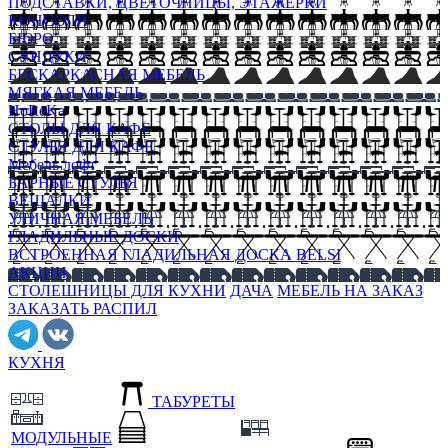
ПОДСТАВКИ, ЦВЕТОЧНИЦЫ, ЭТАЖЕРКИ
КОНСОЛИ
БЮРО
СУНДУКИ
БЕСКАРКАСНАЯ МЕБЕЛЬ
МЯГКАЯ МЕБЕЛЬ
HoReKa
СТОЛЫ ДЛЯ КАФЕ
СТУЛЬЯ ДЛЯ КАФЕ
Мебель лофт
БАРНЫЕ СТУЛЬЯ
ВЕШАЛКИ
УЛИЧНАЯ МЕБЕЛЬ
ГЛАДИЛЬНЫЕ ДОСКИ
ВСТРОЕННАЯ ГЛАДИЛЬНАЯ ДОСКА BELSI
АКЦИИ
СТОЛЕШНИЦЫ ДЛЯ КУХНИ
ДАЧА
МЕБЕЛЬ НА ЗАКАЗ
ЗАКАЗАТЬ РАСПИЛ
КУХНЯ
ТАБУРЕТЫ
МОДУЛЬНЫЕ