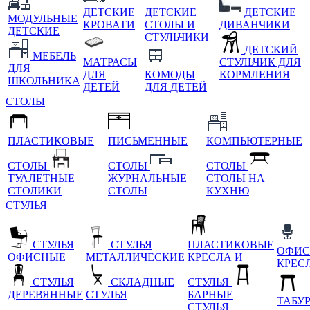
ДЕТСКИЕ
ДЕТСКИЕ
ДЕТСКИЕ
МОДУЛЬНЫЕ
КРОВАТИ
СТОЛЫ И
ДИВАНЧИКИ
ДЕТСКИЕ
СТУЛЬЧИКИ
ДЕТСКИЙ
МЕБЕЛЬ
МАТРАСЫ
СТУЛЬЧИК ДЛЯ
ДЛЯ
ДЛЯ
КОМОДЫ
КОРМЛЕНИЯ
ШКОЛЬНИКА
ДЕТЕЙ
ДЛЯ ДЕТЕЙ
СТОЛЫ
ПЛАСТИКОВЫЕ
ПИСЬМЕННЫЕ
КОМПЬЮТЕРНЫЕ
СТОЛЫ
СТОЛЫ
СТОЛЫ
ТУАЛЕТНЫЕ
ЖУРНАЛЬНЫЕ
СТОЛЫ НА
СТОЛИКИ
СТОЛЫ
КУХНЮ
СТУЛЬЯ
СТУЛЬЯ
СТУЛЬЯ
ПЛАСТИКОВЫЕ
ОФИС
ОФИСНЫЕ
МЕТАЛЛИЧЕСКИЕ
КРЕСЛА И
КРЕС
СТУЛЬЯ
СКЛАДНЫЕ
СТУЛЬЯ
ДЕРЕВЯННЫЕ
СТУЛЬЯ
БАРНЫЕ
ТАБУ
СТУЛЬЯ