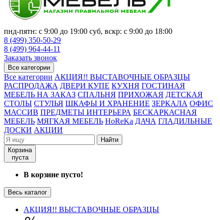
пнд-пятн: с 9:00 до 19:00 суб, вскр: с 9:00 до 18:00
8 (499) 350-50-29
8 (499) 964-44-11
Заказать звонок
Все категории
Все категории
АКЦИЯ!! ВЫСТАВОЧНЫЕ ОБРАЗЦЫ
РАСПРОДАЖА
ДВЕРИ КУПЕ
КУХНЯ
ГОСТИНАЯ
МЕБЕЛЬ НА ЗАКАЗ
СПАЛЬНЯ
ПРИХОЖАЯ
ДЕТСКАЯ
СТОЛЫ
СТУЛЬЯ
ШКАФЫ И ХРАНЕНИЕ
ЗЕРКАЛА
ОФИС
МАССИВ
ПРЕДМЕТЫ ИНТЕРЬЕРА
БЕСКАРКАСНАЯ
МЕБЕЛЬ
МЯГКАЯ МЕБЕЛЬ
HoReKa
ДАЧА
ГЛАДИЛЬНЫЕ
ДОСКИ
АКЦИИ
Найти
Корзина
пуста
В корзине пусто!
Весь каталог
АКЦИЯ!! ВЫСТАВОЧНЫЕ ОБРАЗЦЫ