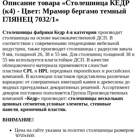
Описание товара «Столешница КЕДР
(к4) - Цвет: Мрамор бергамо темный
ГЛЯНЕЦ 7032/1»
Столешницы фабрики
Кедр
4-я категория
производит
столешницы на основе высококачественной ДСП. В
соответствии с современными тенденциями мебельной
индустрии, также производит столешницы с радиусом завала
9 мм, толщиной 26, 38 и 55 мм. Для столешниц толщиной 38 и
55 мм используется влагостойкое ДСП. В качестве
облицовочного материала применяются слоистые
пластики
CPL
и
HPL
передовых европейских и российских
компаний. В коллекции пластиков представлены различные
вариации: от совершенных имитаций камня и древесины до
модных причудливых декоративных решений. Ассортимент
декоров постоянно пополняется.Группа Производственных
компаний «
Кедр
» производит:
столешницы нескольких
ценовых сегментов
,
угловые элементы
,
стеновые
панели
,
кромочный пластик
.
ВНИМАНИЕ!
Цена на сайте указана за полотно столешницы размером
3050х600.