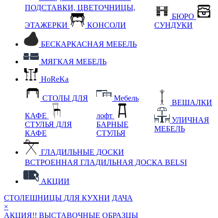
ПОДСТАВКИ, ЦВЕТОЧНИЦЫ,
БЮРО
ЭТАЖЕРКИ
КОНСОЛИ
СУНДУКИ
БЕСКАРКАСНАЯ МЕБЕЛЬ
МЯГКАЯ МЕБЕЛЬ
HoReKa
СТОЛЫ ДЛЯ
Мебель
ВЕШАЛКИ
КАФЕ
лофт
УЛИЧНАЯ
СТУЛЬЯ ДЛЯ
БАРНЫЕ
МЕБЕЛЬ
КАФЕ
СТУЛЬЯ
ГЛАДИЛЬНЫЕ ДОСКИ
ВСТРОЕННАЯ ГЛАДИЛЬНАЯ ДОСКА BELSI
АКЦИИ
СТОЛЕШНИЦЫ ДЛЯ КУХНИ
ДАЧА
×
АКЦИЯ!! ВЫСТАВОЧНЫЕ ОБРАЗЦЫ