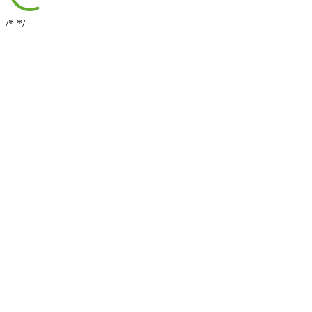
/*
*/