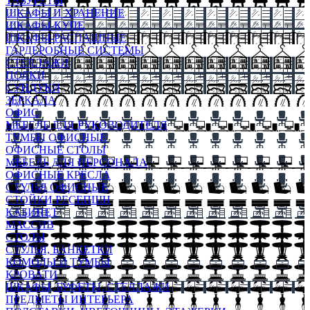
ТАБУРЕТЫ
ШКАФЫ И ХРАНЕНИЕ
ШКАФЫ-КУПЕ
ШКАФЫ-РАСПАШНЫЕ
ГАРДЕРОБНЫЕ СИСТЕМЫ
СТЕЛЛАЖИ
ПОЛКИ
СУНДУКИ
ЗЕРКАЛА
ОФИС
МЕБЕЛЬ ДЛЯ РУКОВОДИТЕЛЯ
ТУМБЫ ОФИСНЫЕ
ОФИСНЫЕ СТОЛЫ
МЕБЕЛЬ ДЛЯ ПЕРСОНАЛА
ОФИСНЫЕ КРЕСЛА
СТУЛЬЯ ОФИСНЫЕ
СТОЙКИ РЕСЕПШН
КАБИНЕТ
МАССИВ
СТОЛЫ
СТУЛЬЯ, БАНКЕТКИ
КОМОДЫ И ТУМБЫ
КРОВАТИ
ШКАФЫ, БУФЕТЫ, СТЕЛЛАЖИ
ПРЕДМЕТЫ ИНТЕРЬЕРА