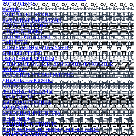
РАСПРОДАЖА
КУХНЯ
МОДУЛЬНЫЕ КУХНИ
КУХОННЫЕ ГАРНИТУРЫ
СТОЛЫ НА КУХНЮ
СТОЛЫ КНИЖКИ
СТУЛЬЯ ДЛЯ КУХНИ
ТАБУРЕТЫ
СТОЛЕШНИЦЫ ДЛЯ КУХНИ
БАРНЫЕ СТУЛЬЯ
ОБЕДЕННЫЕ ГРУППЫ
СТЕНОВЫЕ ПАНЕЛИ ДЛЯ КУХНИ (КУХОННЫЕ
ФАРТУКИ)
КУХОННЫЕ УГОЛКИ МЯГКИЕ
ДИВАНЫ НА КУХНЮ
МОЙКИ
ФИЛЬТРЫ ДЛЯ ВОДЫ
СМЕСИТЕЛИ
БЫТОВАЯ ТЕХНИКА
ВЫТЯЖКИ
КУХОННАЯ ФУРНИТУРА
ГОСТИНАЯ
СТЕНКИ В ГОСТИНУЮ
МОДУЛЬНЫЕ СИСТЕМЫ ДЛЯ ГОСТИНОЙ
ЭЛЕКТРОКАМИНЫ