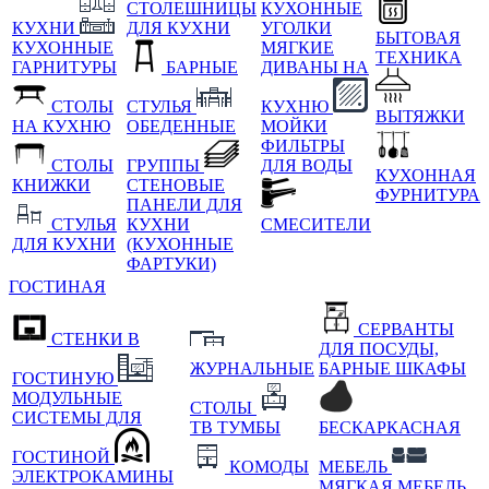
СТОЛЕШНИЦЫ
КУХОННЫЕ
КУХНИ
ДЛЯ КУХНИ
УГОЛКИ
БЫТОВАЯ
КУХОННЫЕ
МЯГКИЕ
ТЕХНИКА
ГАРНИТУРЫ
БАРНЫЕ
ДИВАНЫ НА
СТОЛЫ
СТУЛЬЯ
КУХНЮ
ВЫТЯЖКИ
НА КУХНЮ
ОБЕДЕННЫЕ
МОЙКИ
ФИЛЬТРЫ
СТОЛЫ
ГРУППЫ
ДЛЯ ВОДЫ
КУХОННАЯ
КНИЖКИ
СТЕНОВЫЕ
ФУРНИТУРА
ПАНЕЛИ ДЛЯ
СТУЛЬЯ
КУХНИ
СМЕСИТЕЛИ
ДЛЯ КУХНИ
(КУХОННЫЕ
ФАРТУКИ)
ГОСТИНАЯ
СЕРВАНТЫ
СТЕНКИ В
ДЛЯ ПОСУДЫ,
ЖУРНАЛЬНЫЕ
БАРНЫЕ ШКАФЫ
ГОСТИНУЮ
МОДУЛЬНЫЕ
СТОЛЫ
СИСТЕМЫ ДЛЯ
ТВ ТУМБЫ
БЕСКАРКАСНАЯ
ГОСТИНОЙ
КОМОДЫ
МЕБЕЛЬ
ЭЛЕКТРОКАМИНЫ
МЯГКАЯ МЕБЕЛЬ