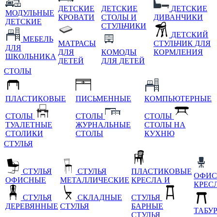
ДЕТСКИЕ
ДЕТСКИЕ
ДЕТСКИЕ
МОДУЛЬНЫЕ
КРОВАТИ
СТОЛЫ И
ДИВАНЧИКИ
ДЕТСКИЕ
СТУЛЬЧИКИ
ДЕТСКИЙ
МЕБЕЛЬ
МАТРАСЫ
СТУЛЬЧИК ДЛЯ
ДЛЯ
ДЛЯ
КОМОДЫ
КОРМЛЕНИЯ
ШКОЛЬНИКА
ДЕТЕЙ
ДЛЯ ДЕТЕЙ
СТОЛЫ
ПЛАСТИКОВЫЕ
ПИСЬМЕННЫЕ
КОМПЬЮТЕРНЫЕ
СТОЛЫ
СТОЛЫ
СТОЛЫ
ТУАЛЕТНЫЕ
ЖУРНАЛЬНЫЕ
СТОЛЫ НА
СТОЛИКИ
СТОЛЫ
КУХНЮ
СТУЛЬЯ
СТУЛЬЯ
СТУЛЬЯ
ПЛАСТИКОВЫЕ
ОФИС
ОФИСНЫЕ
МЕТАЛЛИЧЕСКИЕ
КРЕСЛА И
КРЕС
СТУЛЬЯ
СКЛАДНЫЕ
СТУЛЬЯ
ДЕРЕВЯННЫЕ
СТУЛЬЯ
БАРНЫЕ
ТАБУ
СТУЛЬЯ