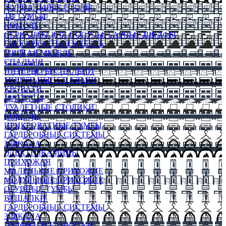
ЖУРНАЛЬНЫЕ СТОЛЫ
ТВ ТУМБЫ
КОМОДЫ
СЕРВАНТЫ ДЛЯ ПОСУДЫ, БАРНЫЕ ШКАФЫ
БЕСКАРКАСНАЯ МЕБЕЛЬ
МЯГКАЯ МЕБЕЛЬ
СПАЛЬНЯ
ИНТЕРЬЕРЫ СПАЛЬНИ
МОДУЛЬНЫЕ СПАЛЬНИ
КРОВАТИ
МАТРАСЫ
ТУАЛЕТНЫЕ СТОЛИКИ
КОМОДЫ
ПРИКРОВАТНЫЕ ТУМБЫ
ГАРДЕРОБНЫЕ СИСТЕМЫ
ЗЕРКАЛА
ЭЛЕКТРОКАМИНЫ
ПРИХОЖАЯ
МАЛЕНЬКИЕ ПРИХОЖИЕ
МОДУЛЬНЫЕ ПРИХОЖИЕ
ОБУВНЫЕ ТУМБЫ
ВЕШАЛКИ
ГАРДЕРОБНЫЕ СИСТЕМЫ
ЗЕРКАЛА
ПУФИКИ И БАНКЕТКИ