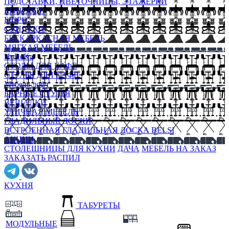
ПОДСТАВКИ, ЦВЕТОЧНИЦЫ, ЭТАЖЕРКИ
КОНСОЛИ
БЮРО
СУНДУКИ
БЕСКАРКАСНАЯ МЕБЕЛЬ
МЯГКАЯ МЕБЕЛЬ
HoReKa
СТОЛЫ ДЛЯ КАФЕ
СТУЛЬЯ ДЛЯ КАФЕ
Мебель лофт
БАРНЫЕ СТУЛЬЯ
ВЕШАЛКИ
УЛИЧНАЯ МЕБЕЛЬ
ГЛАДИЛЬНЫЕ ДОСКИ
ВСТРОЕННАЯ ГЛАДИЛЬНАЯ ДОСКА BELSI
АКЦИИ
СТОЛЕШНИЦЫ ДЛЯ КУХНИ
ДАЧА
МЕБЕЛЬ НА ЗАКАЗ
ЗАКАЗАТЬ РАСПИЛ
КУХНЯ
ТАБУРЕТЫ
МОДУЛЬНЫЕ