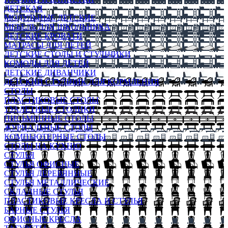
ДЕТСКАЯ
МОДУЛЬНЫЕ ДЕТСКИЕ
МЕБЕЛЬ ДЛЯ ШКОЛЬНИКА
ДЕТСКИЕ КРОВАТИ
МАТРАСЫ ДЛЯ ДЕТЕЙ
ДЕТСКИЕ СТОЛЫ И СТУЛЬЧИКИ
КОМОДЫ ДЛЯ ДЕТЕЙ
ДЕТСКИЕ ДИВАНЧИКИ
ДЕТСКИЙ СТУЛЬЧИК ДЛЯ КОРМЛЕНИЯ
СТОЛЫ
ПЛАСТИКОВЫЕ СТОЛЫ
ТУАЛЕТНЫЕ СТОЛИКИ
ПИСЬМЕННЫЕ СТОЛЫ
ЖУРНАЛЬНЫЕ СТОЛЫ
КОМПЬЮТЕРНЫЕ СТОЛЫ
СТОЛЫ НА КУХНЮ
СТУЛЬЯ
СТУЛЬЯ ОФИСНЫЕ
СТУЛЬЯ ДЕРЕВЯННЫЕ
СТУЛЬЯ МЕТАЛЛИЧЕСКИЕ
СКЛАДНЫЕ СТУЛЬЯ
ПЛАСТИКОВЫЕ КРЕСЛА И СТУЛЬЯ
БАРНЫЕ СТУЛЬЯ
ОФИСНЫЕ КРЕСЛА