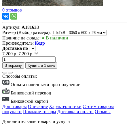
0 отзывов
Артикул:
А181633
Размер (Выбор размера):
Наличие на складе:
● В наличии
Производитель:
Кедр
Доставка
по
7 200 р.
7 200 р.
%
В корзину
Купить в 1 клик
Способы оплаты:
Оплата наличными при получении
Банковский перевод
Банковской картой
Доп. товары
Описание
Характеристики
С этим товаром
покупают
Похожие товары
Доставка и оплата
Отзывы
Дополнительные товары и услуги