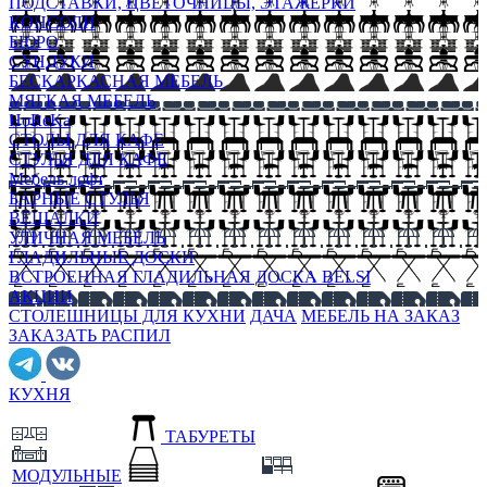
ПОДСТАВКИ, ЦВЕТОЧНИЦЫ, ЭТАЖЕРКИ
КОНСОЛИ
БЮРО
СУНДУКИ
БЕСКАРКАСНАЯ МЕБЕЛЬ
МЯГКАЯ МЕБЕЛЬ
HoReKa
СТОЛЫ ДЛЯ КАФЕ
СТУЛЬЯ ДЛЯ КАФЕ
Мебель лофт
БАРНЫЕ СТУЛЬЯ
ВЕШАЛКИ
УЛИЧНАЯ МЕБЕЛЬ
ГЛАДИЛЬНЫЕ ДОСКИ
ВСТРОЕННАЯ ГЛАДИЛЬНАЯ ДОСКА BELSI
АКЦИИ
СТОЛЕШНИЦЫ ДЛЯ КУХНИ
ДАЧА
МЕБЕЛЬ НА ЗАКАЗ
ЗАКАЗАТЬ РАСПИЛ
КУХНЯ
ТАБУРЕТЫ
МОДУЛЬНЫЕ