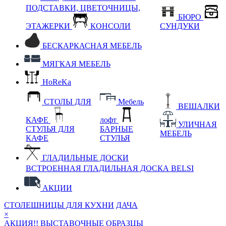
ПОДСТАВКИ, ЦВЕТОЧНИЦЫ,
БЮРО
ЭТАЖЕРКИ
КОНСОЛИ
СУНДУКИ
БЕСКАРКАСНАЯ МЕБЕЛЬ
МЯГКАЯ МЕБЕЛЬ
HoReKa
СТОЛЫ ДЛЯ
Мебель
ВЕШАЛКИ
КАФЕ
лофт
УЛИЧНАЯ
СТУЛЬЯ ДЛЯ
БАРНЫЕ
МЕБЕЛЬ
КАФЕ
СТУЛЬЯ
ГЛАДИЛЬНЫЕ ДОСКИ
ВСТРОЕННАЯ ГЛАДИЛЬНАЯ ДОСКА BELSI
АКЦИИ
СТОЛЕШНИЦЫ ДЛЯ КУХНИ
ДАЧА
×
АКЦИЯ!! ВЫСТАВОЧНЫЕ ОБРАЗЦЫ