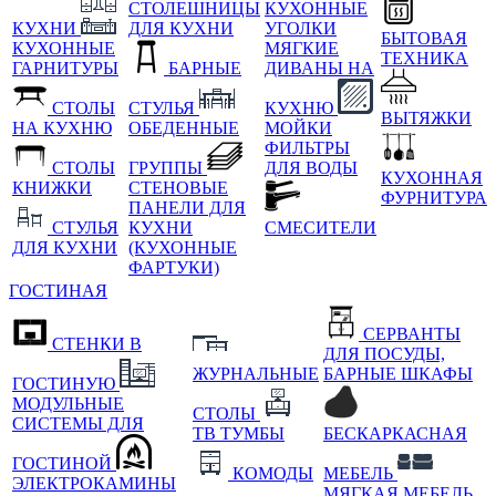
СТОЛЕШНИЦЫ
КУХОННЫЕ
КУХНИ
ДЛЯ КУХНИ
УГОЛКИ
БЫТОВАЯ
КУХОННЫЕ
МЯГКИЕ
ТЕХНИКА
ГАРНИТУРЫ
БАРНЫЕ
ДИВАНЫ НА
СТОЛЫ
СТУЛЬЯ
КУХНЮ
ВЫТЯЖКИ
НА КУХНЮ
ОБЕДЕННЫЕ
МОЙКИ
ФИЛЬТРЫ
СТОЛЫ
ГРУППЫ
ДЛЯ ВОДЫ
КУХОННАЯ
КНИЖКИ
СТЕНОВЫЕ
ФУРНИТУРА
ПАНЕЛИ ДЛЯ
СТУЛЬЯ
КУХНИ
СМЕСИТЕЛИ
ДЛЯ КУХНИ
(КУХОННЫЕ
ФАРТУКИ)
ГОСТИНАЯ
СЕРВАНТЫ
СТЕНКИ В
ДЛЯ ПОСУДЫ,
ЖУРНАЛЬНЫЕ
БАРНЫЕ ШКАФЫ
ГОСТИНУЮ
МОДУЛЬНЫЕ
СТОЛЫ
СИСТЕМЫ ДЛЯ
ТВ ТУМБЫ
БЕСКАРКАСНАЯ
ГОСТИНОЙ
КОМОДЫ
МЕБЕЛЬ
ЭЛЕКТРОКАМИНЫ
МЯГКАЯ МЕБЕЛЬ