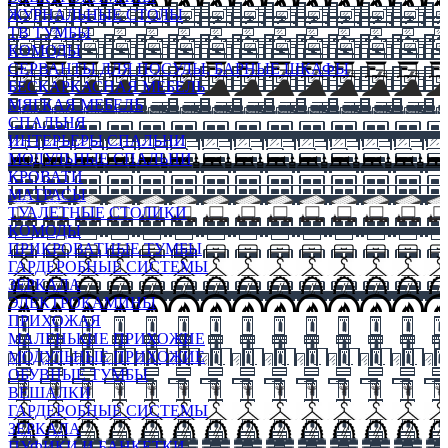
ЖУРНАЛЬНЫЕ СТОЛЫ
ТВ ТУМБЫ
КОМОДЫ
СЕРВАНТЫ ДЛЯ ПОСУДЫ, БАРНЫЕ ШКАФЫ
БЕСКАРКАСНАЯ МЕБЕЛЬ
МЯГКАЯ МЕБЕЛЬ
СПАЛЬНЯ
ИНТЕРЬЕРЫ СПАЛЬНИ
МОДУЛЬНЫЕ СПАЛЬНИ
КРОВАТИ
МАТРАСЫ
ТУАЛЕТНЫЕ СТОЛИКИ
КОМОДЫ
ПРИКРОВАТНЫЕ ТУМБЫ
ГАРДЕРОБНЫЕ СИСТЕМЫ
ЗЕРКАЛА
ЭЛЕКТРОКАМИНЫ
ПРИХОЖАЯ
МАЛЕНЬКИЕ ПРИХОЖИЕ
МОДУЛЬНЫЕ ПРИХОЖИЕ
ОБУВНЫЕ ТУМБЫ
ВЕШАЛКИ
ГАРДЕРОБНЫЕ СИСТЕМЫ
ЗЕРКАЛА
ПУФИКИ И БАНКЕТКИ