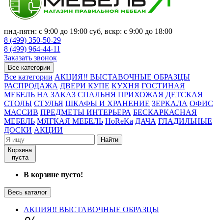
пнд-пятн: с 9:00 до 19:00 суб, вскр: с 9:00 до 18:00
8 (499) 350-50-29
8 (499) 964-44-11
Заказать звонок
Все категории
Все категории
АКЦИЯ!! ВЫСТАВОЧНЫЕ ОБРАЗЦЫ
РАСПРОДАЖА
ДВЕРИ КУПЕ
КУХНЯ
ГОСТИНАЯ
МЕБЕЛЬ НА ЗАКАЗ
СПАЛЬНЯ
ПРИХОЖАЯ
ДЕТСКАЯ
СТОЛЫ
СТУЛЬЯ
ШКАФЫ И ХРАНЕНИЕ
ЗЕРКАЛА
ОФИС
МАССИВ
ПРЕДМЕТЫ ИНТЕРЬЕРА
БЕСКАРКАСНАЯ
МЕБЕЛЬ
МЯГКАЯ МЕБЕЛЬ
HoReKa
ДАЧА
ГЛАДИЛЬНЫЕ
ДОСКИ
АКЦИИ
Найти
Корзина
пуста
В корзине пусто!
Весь каталог
АКЦИЯ!! ВЫСТАВОЧНЫЕ ОБРАЗЦЫ