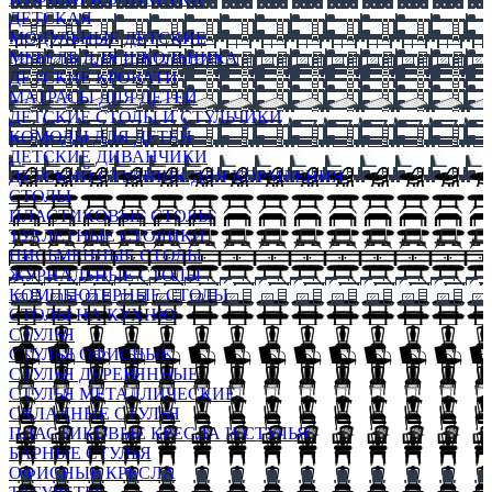
ДЕТСКАЯ
МОДУЛЬНЫЕ ДЕТСКИЕ
МЕБЕЛЬ ДЛЯ ШКОЛЬНИКА
ДЕТСКИЕ КРОВАТИ
МАТРАСЫ ДЛЯ ДЕТЕЙ
ДЕТСКИЕ СТОЛЫ И СТУЛЬЧИКИ
КОМОДЫ ДЛЯ ДЕТЕЙ
ДЕТСКИЕ ДИВАНЧИКИ
ДЕТСКИЙ СТУЛЬЧИК ДЛЯ КОРМЛЕНИЯ
СТОЛЫ
ПЛАСТИКОВЫЕ СТОЛЫ
ТУАЛЕТНЫЕ СТОЛИКИ
ПИСЬМЕННЫЕ СТОЛЫ
ЖУРНАЛЬНЫЕ СТОЛЫ
КОМПЬЮТЕРНЫЕ СТОЛЫ
СТОЛЫ НА КУХНЮ
СТУЛЬЯ
СТУЛЬЯ ОФИСНЫЕ
СТУЛЬЯ ДЕРЕВЯННЫЕ
СТУЛЬЯ МЕТАЛЛИЧЕСКИЕ
СКЛАДНЫЕ СТУЛЬЯ
ПЛАСТИКОВЫЕ КРЕСЛА И СТУЛЬЯ
БАРНЫЕ СТУЛЬЯ
ОФИСНЫЕ КРЕСЛА