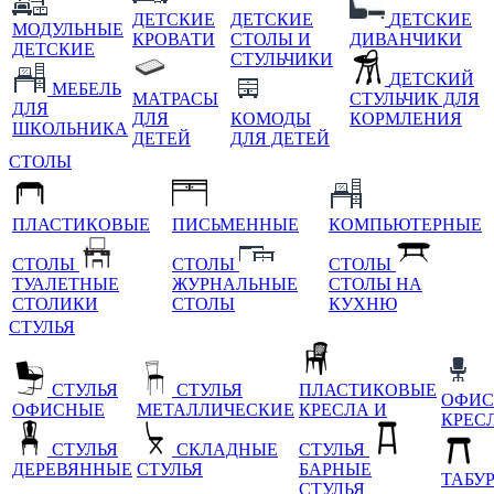
ДЕТСКИЕ
ДЕТСКИЕ
ДЕТСКИЕ
МОДУЛЬНЫЕ
КРОВАТИ
СТОЛЫ И
ДИВАНЧИКИ
ДЕТСКИЕ
СТУЛЬЧИКИ
ДЕТСКИЙ
МЕБЕЛЬ
МАТРАСЫ
СТУЛЬЧИК ДЛЯ
ДЛЯ
ДЛЯ
КОМОДЫ
КОРМЛЕНИЯ
ШКОЛЬНИКА
ДЕТЕЙ
ДЛЯ ДЕТЕЙ
СТОЛЫ
ПЛАСТИКОВЫЕ
ПИСЬМЕННЫЕ
КОМПЬЮТЕРНЫЕ
СТОЛЫ
СТОЛЫ
СТОЛЫ
ТУАЛЕТНЫЕ
ЖУРНАЛЬНЫЕ
СТОЛЫ НА
СТОЛИКИ
СТОЛЫ
КУХНЮ
СТУЛЬЯ
СТУЛЬЯ
СТУЛЬЯ
ПЛАСТИКОВЫЕ
ОФИС
ОФИСНЫЕ
МЕТАЛЛИЧЕСКИЕ
КРЕСЛА И
КРЕС
СТУЛЬЯ
СКЛАДНЫЕ
СТУЛЬЯ
ДЕРЕВЯННЫЕ
СТУЛЬЯ
БАРНЫЕ
ТАБУ
СТУЛЬЯ