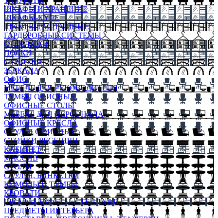
ТАБУРЕТЫ
ШКАФЫ И ХРАНЕНИЕ
ШКАФЫ-КУПЕ
ШКАФЫ-РАСПАШНЫЕ
ГАРДЕРОБНЫЕ СИСТЕМЫ
СТЕЛЛАЖИ
ПОЛКИ
СУНДУКИ
ЗЕРКАЛА
ОФИС
МЕБЕЛЬ ДЛЯ РУКОВОДИТЕЛЯ
ТУМБЫ ОФИСНЫЕ
ОФИСНЫЕ СТОЛЫ
МЕБЕЛЬ ДЛЯ ПЕРСОНАЛА
ОФИСНЫЕ КРЕСЛА
СТУЛЬЯ ОФИСНЫЕ
СТОЙКИ РЕСЕПШН
КАБИНЕТ
МАССИВ
СТОЛЫ
СТУЛЬЯ, БАНКЕТКИ
КОМОДЫ И ТУМБЫ
КРОВАТИ
ШКАФЫ, БУФЕТЫ, СТЕЛЛАЖИ
ПРЕДМЕТЫ ИНТЕРЬЕРА