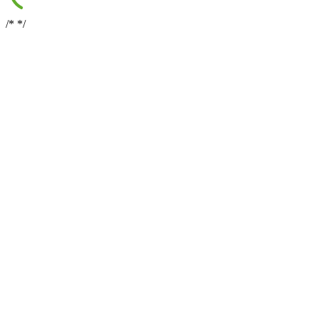
/*
*/