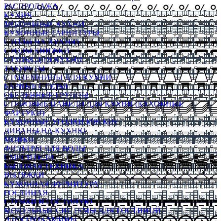
РАСПРОДАЖА
КУХНЯ
МОДУЛЬНЫЕ КУХНИ
КУХОННЫЕ ГАРНИТУРЫ
СТОЛЫ НА КУХНЮ
СТОЛЫ КНИЖКИ
СТУЛЬЯ ДЛЯ КУХНИ
ТАБУРЕТЫ
СТОЛЕШНИЦЫ ДЛЯ КУХНИ
БАРНЫЕ СТУЛЬЯ
ОБЕДЕННЫЕ ГРУППЫ
СТЕНОВЫЕ ПАНЕЛИ ДЛЯ КУХНИ (КУХОННЫЕ
ФАРТУКИ)
КУХОННЫЕ УГОЛКИ МЯГКИЕ
ДИВАНЫ НА КУХНЮ
МОЙКИ
ФИЛЬТРЫ ДЛЯ ВОДЫ
СМЕСИТЕЛИ
БЫТОВАЯ ТЕХНИКА
ВЫТЯЖКИ
КУХОННАЯ ФУРНИТУРА
ГОСТИНАЯ
СТЕНКИ В ГОСТИНУЮ
МОДУЛЬНЫЕ СИСТЕМЫ ДЛЯ ГОСТИНОЙ
ЭЛЕКТРОКАМИНЫ