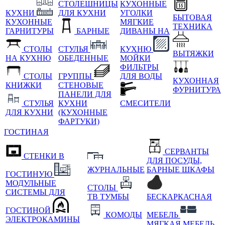
СТОЛЕШНИЦЫ
КУХОННЫЕ
КУХНИ
ДЛЯ КУХНИ
УГОЛКИ
БЫТОВАЯ
КУХОННЫЕ
МЯГКИЕ
ТЕХНИКА
ГАРНИТУРЫ
БАРНЫЕ
ДИВАНЫ НА
СТОЛЫ
СТУЛЬЯ
КУХНЮ
ВЫТЯЖКИ
НА КУХНЮ
ОБЕДЕННЫЕ
МОЙКИ
ФИЛЬТРЫ
СТОЛЫ
ГРУППЫ
ДЛЯ ВОДЫ
КУХОННАЯ
КНИЖКИ
СТЕНОВЫЕ
ФУРНИТУРА
ПАНЕЛИ ДЛЯ
СТУЛЬЯ
КУХНИ
СМЕСИТЕЛИ
ДЛЯ КУХНИ
(КУХОННЫЕ
ФАРТУКИ)
ГОСТИНАЯ
СЕРВАНТЫ
СТЕНКИ В
ДЛЯ ПОСУДЫ,
ЖУРНАЛЬНЫЕ
БАРНЫЕ ШКАФЫ
ГОСТИНУЮ
МОДУЛЬНЫЕ
СТОЛЫ
СИСТЕМЫ ДЛЯ
ТВ ТУМБЫ
БЕСКАРКАСНАЯ
ГОСТИНОЙ
КОМОДЫ
МЕБЕЛЬ
ЭЛЕКТРОКАМИНЫ
МЯГКАЯ МЕБЕЛЬ