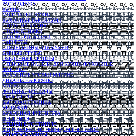
РАСПРОДАЖА
КУХНЯ
МОДУЛЬНЫЕ КУХНИ
КУХОННЫЕ ГАРНИТУРЫ
СТОЛЫ НА КУХНЮ
СТОЛЫ КНИЖКИ
СТУЛЬЯ ДЛЯ КУХНИ
ТАБУРЕТЫ
СТОЛЕШНИЦЫ ДЛЯ КУХНИ
БАРНЫЕ СТУЛЬЯ
ОБЕДЕННЫЕ ГРУППЫ
СТЕНОВЫЕ ПАНЕЛИ ДЛЯ КУХНИ (КУХОННЫЕ
ФАРТУКИ)
КУХОННЫЕ УГОЛКИ МЯГКИЕ
ДИВАНЫ НА КУХНЮ
МОЙКИ
ФИЛЬТРЫ ДЛЯ ВОДЫ
СМЕСИТЕЛИ
БЫТОВАЯ ТЕХНИКА
ВЫТЯЖКИ
КУХОННАЯ ФУРНИТУРА
ГОСТИНАЯ
СТЕНКИ В ГОСТИНУЮ
МОДУЛЬНЫЕ СИСТЕМЫ ДЛЯ ГОСТИНОЙ
ЭЛЕКТРОКАМИНЫ