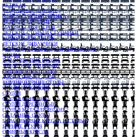
ДЕТСКАЯ
МОДУЛЬНЫЕ ДЕТСКИЕ
МЕБЕЛЬ ДЛЯ ШКОЛЬНИКА
ДЕТСКИЕ КРОВАТИ
МАТРАСЫ ДЛЯ ДЕТЕЙ
ДЕТСКИЕ СТОЛЫ И СТУЛЬЧИКИ
КОМОДЫ ДЛЯ ДЕТЕЙ
ДЕТСКИЕ ДИВАНЧИКИ
ДЕТСКИЙ СТУЛЬЧИК ДЛЯ КОРМЛЕНИЯ
СТОЛЫ
ПЛАСТИКОВЫЕ СТОЛЫ
ТУАЛЕТНЫЕ СТОЛИКИ
ПИСЬМЕННЫЕ СТОЛЫ
ЖУРНАЛЬНЫЕ СТОЛЫ
КОМПЬЮТЕРНЫЕ СТОЛЫ
СТОЛЫ НА КУХНЮ
СТУЛЬЯ
СТУЛЬЯ ОФИСНЫЕ
СТУЛЬЯ ДЕРЕВЯННЫЕ
СТУЛЬЯ МЕТАЛЛИЧЕСКИЕ
СКЛАДНЫЕ СТУЛЬЯ
ПЛАСТИКОВЫЕ КРЕСЛА И СТУЛЬЯ
БАРНЫЕ СТУЛЬЯ
ОФИСНЫЕ КРЕСЛА