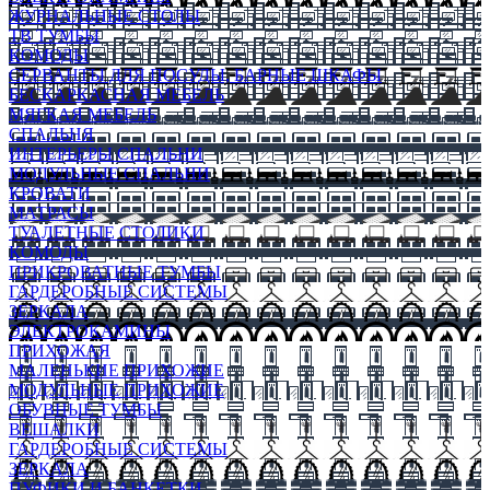
ЖУРНАЛЬНЫЕ СТОЛЫ
ТВ ТУМБЫ
КОМОДЫ
СЕРВАНТЫ ДЛЯ ПОСУДЫ, БАРНЫЕ ШКАФЫ
БЕСКАРКАСНАЯ МЕБЕЛЬ
МЯГКАЯ МЕБЕЛЬ
СПАЛЬНЯ
ИНТЕРЬЕРЫ СПАЛЬНИ
МОДУЛЬНЫЕ СПАЛЬНИ
КРОВАТИ
МАТРАСЫ
ТУАЛЕТНЫЕ СТОЛИКИ
КОМОДЫ
ПРИКРОВАТНЫЕ ТУМБЫ
ГАРДЕРОБНЫЕ СИСТЕМЫ
ЗЕРКАЛА
ЭЛЕКТРОКАМИНЫ
ПРИХОЖАЯ
МАЛЕНЬКИЕ ПРИХОЖИЕ
МОДУЛЬНЫЕ ПРИХОЖИЕ
ОБУВНЫЕ ТУМБЫ
ВЕШАЛКИ
ГАРДЕРОБНЫЕ СИСТЕМЫ
ЗЕРКАЛА
ПУФИКИ И БАНКЕТКИ