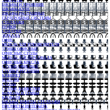
ТАБУРЕТЫ
ШКАФЫ И ХРАНЕНИЕ
ШКАФЫ-КУПЕ
ШКАФЫ-РАСПАШНЫЕ
ГАРДЕРОБНЫЕ СИСТЕМЫ
СТЕЛЛАЖИ
ПОЛКИ
СУНДУКИ
ЗЕРКАЛА
ОФИС
МЕБЕЛЬ ДЛЯ РУКОВОДИТЕЛЯ
ТУМБЫ ОФИСНЫЕ
ОФИСНЫЕ СТОЛЫ
МЕБЕЛЬ ДЛЯ ПЕРСОНАЛА
ОФИСНЫЕ КРЕСЛА
СТУЛЬЯ ОФИСНЫЕ
СТОЙКИ РЕСЕПШН
КАБИНЕТ
МАССИВ
СТОЛЫ
СТУЛЬЯ, БАНКЕТКИ
КОМОДЫ И ТУМБЫ
КРОВАТИ
ШКАФЫ, БУФЕТЫ, СТЕЛЛАЖИ
ПРЕДМЕТЫ ИНТЕРЬЕРА