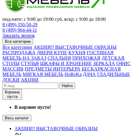
пнд-пятн: с 9:00 до 19:00 суб, вскр: с 9:00 до 18:00
8 (499) 350-50-29
8 (499) 964-44-11
Заказать звонок
Все категории
Все категории
АКЦИЯ!! ВЫСТАВОЧНЫЕ ОБРАЗЦЫ
РАСПРОДАЖА
ДВЕРИ КУПЕ
КУХНЯ
ГОСТИНАЯ
МЕБЕЛЬ НА ЗАКАЗ
СПАЛЬНЯ
ПРИХОЖАЯ
ДЕТСКАЯ
СТОЛЫ
СТУЛЬЯ
ШКАФЫ И ХРАНЕНИЕ
ЗЕРКАЛА
ОФИС
МАССИВ
ПРЕДМЕТЫ ИНТЕРЬЕРА
БЕСКАРКАСНАЯ
МЕБЕЛЬ
МЯГКАЯ МЕБЕЛЬ
HoReKa
ДАЧА
ГЛАДИЛЬНЫЕ
ДОСКИ
АКЦИИ
Найти
Корзина
пуста
В корзине пусто!
Весь каталог
АКЦИЯ!! ВЫСТАВОЧНЫЕ ОБРАЗЦЫ