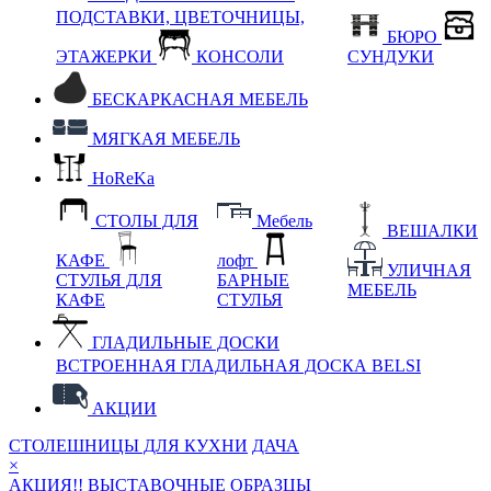
ПОДСТАВКИ, ЦВЕТОЧНИЦЫ,
БЮРО
ЭТАЖЕРКИ
КОНСОЛИ
СУНДУКИ
БЕСКАРКАСНАЯ МЕБЕЛЬ
МЯГКАЯ МЕБЕЛЬ
HoReKa
СТОЛЫ ДЛЯ
Мебель
ВЕШАЛКИ
КАФЕ
лофт
УЛИЧНАЯ
СТУЛЬЯ ДЛЯ
БАРНЫЕ
МЕБЕЛЬ
КАФЕ
СТУЛЬЯ
ГЛАДИЛЬНЫЕ ДОСКИ
ВСТРОЕННАЯ ГЛАДИЛЬНАЯ ДОСКА BELSI
АКЦИИ
СТОЛЕШНИЦЫ ДЛЯ КУХНИ
ДАЧА
×
АКЦИЯ!! ВЫСТАВОЧНЫЕ ОБРАЗЦЫ