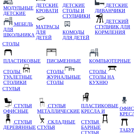
ДЕТСКИЕ
ДЕТСКИЕ
ДЕТСКИЕ
МОДУЛЬНЫЕ
КРОВАТИ
СТОЛЫ И
ДИВАНЧИКИ
ДЕТСКИЕ
СТУЛЬЧИКИ
ДЕТСКИЙ
МЕБЕЛЬ
МАТРАСЫ
СТУЛЬЧИК ДЛЯ
ДЛЯ
ДЛЯ
КОМОДЫ
КОРМЛЕНИЯ
ШКОЛЬНИКА
ДЕТЕЙ
ДЛЯ ДЕТЕЙ
СТОЛЫ
ПЛАСТИКОВЫЕ
ПИСЬМЕННЫЕ
КОМПЬЮТЕРНЫЕ
СТОЛЫ
СТОЛЫ
СТОЛЫ
ТУАЛЕТНЫЕ
ЖУРНАЛЬНЫЕ
СТОЛЫ НА
СТОЛИКИ
СТОЛЫ
КУХНЮ
СТУЛЬЯ
СТУЛЬЯ
СТУЛЬЯ
ПЛАСТИКОВЫЕ
ОФИС
ОФИСНЫЕ
МЕТАЛЛИЧЕСКИЕ
КРЕСЛА И
КРЕС
СТУЛЬЯ
СКЛАДНЫЕ
СТУЛЬЯ
ДЕРЕВЯННЫЕ
СТУЛЬЯ
БАРНЫЕ
ТАБУ
СТУЛЬЯ