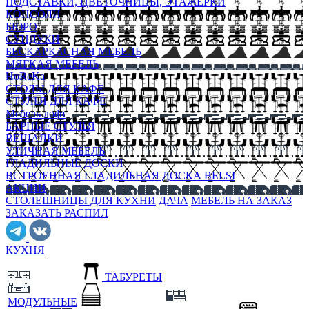
ПОДСТАВКИ, ЦВЕТОЧНИЦЫ, ЭТАЖЕРКИ
КОНСОЛИ
БЮРО
СУНДУКИ
БЕСКАРКАСНАЯ МЕБЕЛЬ
МЯГКАЯ МЕБЕЛЬ
HoReKa
СТОЛЫ ДЛЯ КАФЕ
СТУЛЬЯ ДЛЯ КАФЕ
Мебель лофт
БАРНЫЕ СТУЛЬЯ
ВЕШАЛКИ
УЛИЧНАЯ МЕБЕЛЬ
ГЛАДИЛЬНЫЕ ДОСКИ
ВСТРОЕННАЯ ГЛАДИЛЬНАЯ ДОСКА BELSI
АКЦИИ
СТОЛЕШНИЦЫ ДЛЯ КУХНИ
ДАЧА
МЕБЕЛЬ НА ЗАКАЗ
ЗАКАЗАТЬ РАСПИЛ
КУХНЯ
ТАБУРЕТЫ
МОДУЛЬНЫЕ