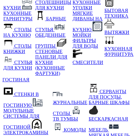
СТОЛЕШНИЦЫ
КУХОННЫЕ
КУХНИ
ДЛЯ КУХНИ
УГОЛКИ
БЫТОВАЯ
КУХОННЫЕ
МЯГКИЕ
ТЕХНИКА
ГАРНИТУРЫ
БАРНЫЕ
ДИВАНЫ НА
СТОЛЫ
СТУЛЬЯ
КУХНЮ
ВЫТЯЖКИ
НА КУХНЮ
ОБЕДЕННЫЕ
МОЙКИ
ФИЛЬТРЫ
СТОЛЫ
ГРУППЫ
ДЛЯ ВОДЫ
КУХОННАЯ
КНИЖКИ
СТЕНОВЫЕ
ФУРНИТУРА
ПАНЕЛИ ДЛЯ
СТУЛЬЯ
КУХНИ
СМЕСИТЕЛИ
ДЛЯ КУХНИ
(КУХОННЫЕ
ФАРТУКИ)
ГОСТИНАЯ
СЕРВАНТЫ
СТЕНКИ В
ДЛЯ ПОСУДЫ,
ЖУРНАЛЬНЫЕ
БАРНЫЕ ШКАФЫ
ГОСТИНУЮ
МОДУЛЬНЫЕ
СТОЛЫ
СИСТЕМЫ ДЛЯ
ТВ ТУМБЫ
БЕСКАРКАСНАЯ
ГОСТИНОЙ
КОМОДЫ
МЕБЕЛЬ
ЭЛЕКТРОКАМИНЫ
МЯГКАЯ МЕБЕЛЬ