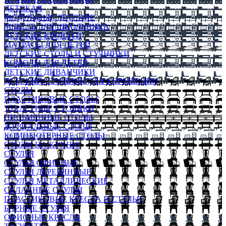
ДЕТСКАЯ
МОДУЛЬНЫЕ ДЕТСКИЕ
МЕБЕЛЬ ДЛЯ ШКОЛЬНИКА
ДЕТСКИЕ КРОВАТИ
МАТРАСЫ ДЛЯ ДЕТЕЙ
ДЕТСКИЕ СТОЛЫ И СТУЛЬЧИКИ
КОМОДЫ ДЛЯ ДЕТЕЙ
ДЕТСКИЕ ДИВАНЧИКИ
ДЕТСКИЙ СТУЛЬЧИК ДЛЯ КОРМЛЕНИЯ
СТОЛЫ
ПЛАСТИКОВЫЕ СТОЛЫ
ТУАЛЕТНЫЕ СТОЛИКИ
ПИСЬМЕННЫЕ СТОЛЫ
ЖУРНАЛЬНЫЕ СТОЛЫ
КОМПЬЮТЕРНЫЕ СТОЛЫ
СТОЛЫ НА КУХНЮ
СТУЛЬЯ
СТУЛЬЯ ОФИСНЫЕ
СТУЛЬЯ ДЕРЕВЯННЫЕ
СТУЛЬЯ МЕТАЛЛИЧЕСКИЕ
СКЛАДНЫЕ СТУЛЬЯ
ПЛАСТИКОВЫЕ КРЕСЛА И СТУЛЬЯ
БАРНЫЕ СТУЛЬЯ
ОФИСНЫЕ КРЕСЛА