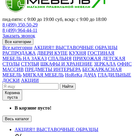
пнд-пятн: с 9:00 до 19:00 суб, вскр: с 9:00 до 18:00
8 (499) 350-50-29
8 (499) 964-44-11
Заказать звонок
Все категории
Все категории
АКЦИЯ!! ВЫСТАВОЧНЫЕ ОБРАЗЦЫ
РАСПРОДАЖА
ДВЕРИ КУПЕ
КУХНЯ
ГОСТИНАЯ
МЕБЕЛЬ НА ЗАКАЗ
СПАЛЬНЯ
ПРИХОЖАЯ
ДЕТСКАЯ
СТОЛЫ
СТУЛЬЯ
ШКАФЫ И ХРАНЕНИЕ
ЗЕРКАЛА
ОФИС
МАССИВ
ПРЕДМЕТЫ ИНТЕРЬЕРА
БЕСКАРКАСНАЯ
МЕБЕЛЬ
МЯГКАЯ МЕБЕЛЬ
HoReKa
ДАЧА
ГЛАДИЛЬНЫЕ
ДОСКИ
АКЦИИ
Найти
Корзина
пуста
В корзине пусто!
Весь каталог
АКЦИЯ!! ВЫСТАВОЧНЫЕ ОБРАЗЦЫ