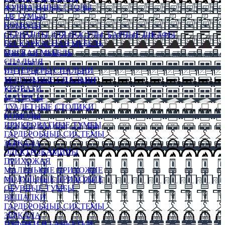
ЖУРНАЛЬНЫЕ СТОЛЫ
ТВ ТУМБЫ
КОМОДЫ
СЕРВАНТЫ ДЛЯ ПОСУДЫ, БАРНЫЕ ШКАФЫ
БЕСКАРКАСНАЯ МЕБЕЛЬ
МЯГКАЯ МЕБЕЛЬ
СПАЛЬНЯ
ИНТЕРЬЕРЫ СПАЛЬНИ
МОДУЛЬНЫЕ СПАЛЬНИ
КРОВАТИ
МАТРАСЫ
ТУАЛЕТНЫЕ СТОЛИКИ
КОМОДЫ
ПРИКРОВАТНЫЕ ТУМБЫ
ГАРДЕРОБНЫЕ СИСТЕМЫ
ЗЕРКАЛА
ЭЛЕКТРОКАМИНЫ
ПРИХОЖАЯ
МАЛЕНЬКИЕ ПРИХОЖИЕ
МОДУЛЬНЫЕ ПРИХОЖИЕ
ОБУВНЫЕ ТУМБЫ
ВЕШАЛКИ
ГАРДЕРОБНЫЕ СИСТЕМЫ
ЗЕРКАЛА
ПУФИКИ И БАНКЕТКИ