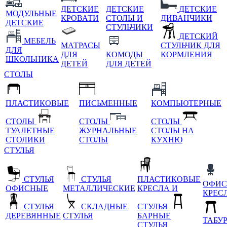
ДЕТСКИЕ
ДЕТСКИЕ
ДЕТСКИЕ
МОДУЛЬНЫЕ
КРОВАТИ
СТОЛЫ И
ДИВАНЧИКИ
ДЕТСКИЕ
СТУЛЬЧИКИ
ДЕТСКИЙ
МЕБЕЛЬ
МАТРАСЫ
СТУЛЬЧИК ДЛЯ
ДЛЯ
ДЛЯ
КОМОДЫ
КОРМЛЕНИЯ
ШКОЛЬНИКА
ДЕТЕЙ
ДЛЯ ДЕТЕЙ
СТОЛЫ
ПЛАСТИКОВЫЕ
ПИСЬМЕННЫЕ
КОМПЬЮТЕРНЫЕ
СТОЛЫ
СТОЛЫ
СТОЛЫ
ТУАЛЕТНЫЕ
ЖУРНАЛЬНЫЕ
СТОЛЫ НА
СТОЛИКИ
СТОЛЫ
КУХНЮ
СТУЛЬЯ
СТУЛЬЯ
СТУЛЬЯ
ПЛАСТИКОВЫЕ
ОФИС
ОФИСНЫЕ
МЕТАЛЛИЧЕСКИЕ
КРЕСЛА И
КРЕС
СТУЛЬЯ
СКЛАДНЫЕ
СТУЛЬЯ
ДЕРЕВЯННЫЕ
СТУЛЬЯ
БАРНЫЕ
ТАБУ
СТУЛЬЯ