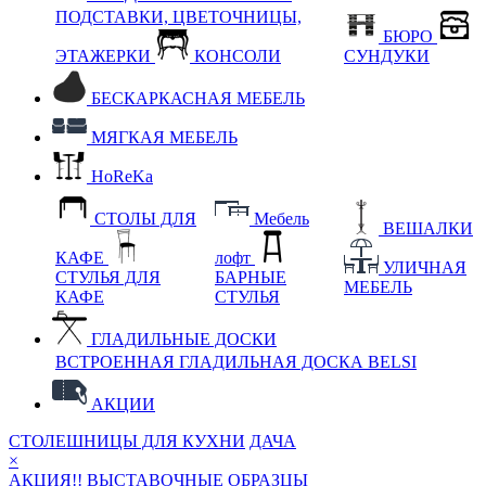
ПОДСТАВКИ, ЦВЕТОЧНИЦЫ,
БЮРО
ЭТАЖЕРКИ
КОНСОЛИ
СУНДУКИ
БЕСКАРКАСНАЯ МЕБЕЛЬ
МЯГКАЯ МЕБЕЛЬ
HoReKa
СТОЛЫ ДЛЯ
Мебель
ВЕШАЛКИ
КАФЕ
лофт
УЛИЧНАЯ
СТУЛЬЯ ДЛЯ
БАРНЫЕ
МЕБЕЛЬ
КАФЕ
СТУЛЬЯ
ГЛАДИЛЬНЫЕ ДОСКИ
ВСТРОЕННАЯ ГЛАДИЛЬНАЯ ДОСКА BELSI
АКЦИИ
СТОЛЕШНИЦЫ ДЛЯ КУХНИ
ДАЧА
×
АКЦИЯ!! ВЫСТАВОЧНЫЕ ОБРАЗЦЫ