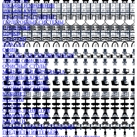
ТАБУРЕТЫ
ШКАФЫ И ХРАНЕНИЕ
ШКАФЫ-КУПЕ
ШКАФЫ-РАСПАШНЫЕ
ГАРДЕРОБНЫЕ СИСТЕМЫ
СТЕЛЛАЖИ
ПОЛКИ
СУНДУКИ
ЗЕРКАЛА
ОФИС
МЕБЕЛЬ ДЛЯ РУКОВОДИТЕЛЯ
ТУМБЫ ОФИСНЫЕ
ОФИСНЫЕ СТОЛЫ
МЕБЕЛЬ ДЛЯ ПЕРСОНАЛА
ОФИСНЫЕ КРЕСЛА
СТУЛЬЯ ОФИСНЫЕ
СТОЙКИ РЕСЕПШН
КАБИНЕТ
МАССИВ
СТОЛЫ
СТУЛЬЯ, БАНКЕТКИ
КОМОДЫ И ТУМБЫ
КРОВАТИ
ШКАФЫ, БУФЕТЫ, СТЕЛЛАЖИ
ПРЕДМЕТЫ ИНТЕРЬЕРА