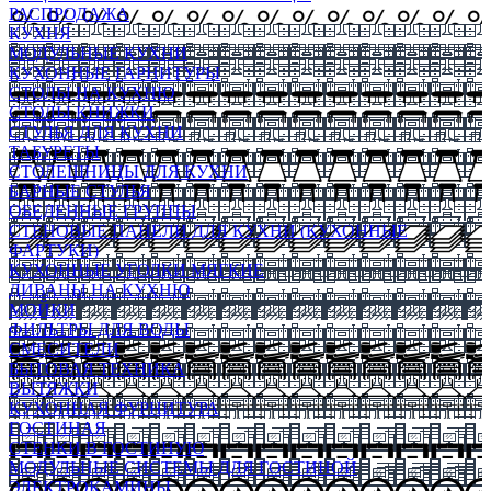
РАСПРОДАЖА
КУХНЯ
МОДУЛЬНЫЕ КУХНИ
КУХОННЫЕ ГАРНИТУРЫ
СТОЛЫ НА КУХНЮ
СТОЛЫ КНИЖКИ
СТУЛЬЯ ДЛЯ КУХНИ
ТАБУРЕТЫ
СТОЛЕШНИЦЫ ДЛЯ КУХНИ
БАРНЫЕ СТУЛЬЯ
ОБЕДЕННЫЕ ГРУППЫ
СТЕНОВЫЕ ПАНЕЛИ ДЛЯ КУХНИ (КУХОННЫЕ
ФАРТУКИ)
КУХОННЫЕ УГОЛКИ МЯГКИЕ
ДИВАНЫ НА КУХНЮ
МОЙКИ
ФИЛЬТРЫ ДЛЯ ВОДЫ
СМЕСИТЕЛИ
БЫТОВАЯ ТЕХНИКА
ВЫТЯЖКИ
КУХОННАЯ ФУРНИТУРА
ГОСТИНАЯ
СТЕНКИ В ГОСТИНУЮ
МОДУЛЬНЫЕ СИСТЕМЫ ДЛЯ ГОСТИНОЙ
ЭЛЕКТРОКАМИНЫ