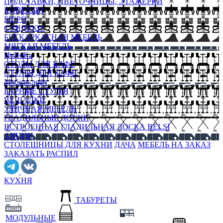
ПОДСТАВКИ, ЦВЕТОЧНИЦЫ, ЭТАЖЕРКИ
КОНСОЛИ
БЮРО
СУНДУКИ
БЕСКАРКАСНАЯ МЕБЕЛЬ
МЯГКАЯ МЕБЕЛЬ
HoReKa
СТОЛЫ ДЛЯ КАФЕ
СТУЛЬЯ ДЛЯ КАФЕ
Мебель лофт
БАРНЫЕ СТУЛЬЯ
ВЕШАЛКИ
УЛИЧНАЯ МЕБЕЛЬ
ГЛАДИЛЬНЫЕ ДОСКИ
ВСТРОЕННАЯ ГЛАДИЛЬНАЯ ДОСКА BELSI
АКЦИИ
СТОЛЕШНИЦЫ ДЛЯ КУХНИ
ДАЧА
МЕБЕЛЬ НА ЗАКАЗ
ЗАКАЗАТЬ РАСПИЛ
КУХНЯ
ТАБУРЕТЫ
МОДУЛЬНЫЕ