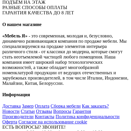
ПОДЪЁМ НА ЭТАЖ
РАЗНЫЕ СПОСОБЫ ОПЛАТЫ
ГАРАНТИЯ КАЧЕСТВА ДО 8 ЛЕТ
О нашем магазине
«Мебель Я»
- это современная, молодая и, безусловно,
динамично развивающаяся компания по продаже мебели. Мы
специализируемся на продаже элементов интерьера
различного стиля - от классики до модерна, которые смогут
стать неотъемлемой частицей любого помещения. Наша
компания имеет широкий набор технологических
возможностей, а также обладает многообразной
номенклатурой продукции от ведущих отечественных и
зарубежных производителей, в том числе Италии, Индонезии,
Малайзии, Китая, Белоруссии.
Информация
Доставка
Замер
Оплата
Сборка мебели
Как заказать?
Новости
Статьи
Отзывы
Вопросы
Гарантия
Производители
Контакты
Политика конфиденциальности
Оферта
Согласие на использование cookie
ЕСТЬ ВОПРОСЫ? ЗВОНИТЕ!