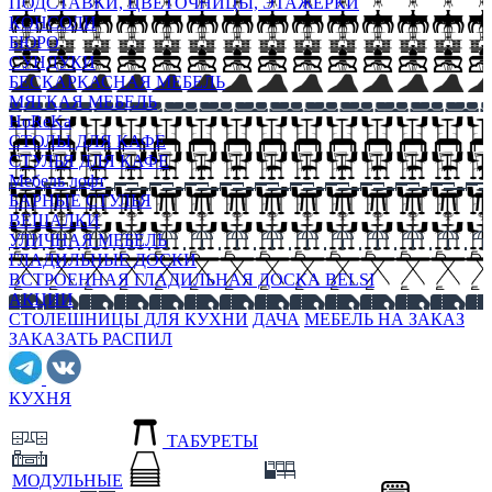
ПОДСТАВКИ, ЦВЕТОЧНИЦЫ, ЭТАЖЕРКИ
КОНСОЛИ
БЮРО
СУНДУКИ
БЕСКАРКАСНАЯ МЕБЕЛЬ
МЯГКАЯ МЕБЕЛЬ
HoReKa
СТОЛЫ ДЛЯ КАФЕ
СТУЛЬЯ ДЛЯ КАФЕ
Мебель лофт
БАРНЫЕ СТУЛЬЯ
ВЕШАЛКИ
УЛИЧНАЯ МЕБЕЛЬ
ГЛАДИЛЬНЫЕ ДОСКИ
ВСТРОЕННАЯ ГЛАДИЛЬНАЯ ДОСКА BELSI
АКЦИИ
СТОЛЕШНИЦЫ ДЛЯ КУХНИ
ДАЧА
МЕБЕЛЬ НА ЗАКАЗ
ЗАКАЗАТЬ РАСПИЛ
КУХНЯ
ТАБУРЕТЫ
МОДУЛЬНЫЕ