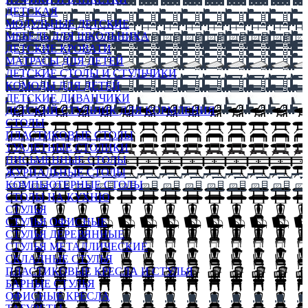
ДЕТСКАЯ
МОДУЛЬНЫЕ ДЕТСКИЕ
МЕБЕЛЬ ДЛЯ ШКОЛЬНИКА
ДЕТСКИЕ КРОВАТИ
МАТРАСЫ ДЛЯ ДЕТЕЙ
ДЕТСКИЕ СТОЛЫ И СТУЛЬЧИКИ
КОМОДЫ ДЛЯ ДЕТЕЙ
ДЕТСКИЕ ДИВАНЧИКИ
ДЕТСКИЙ СТУЛЬЧИК ДЛЯ КОРМЛЕНИЯ
СТОЛЫ
ПЛАСТИКОВЫЕ СТОЛЫ
ТУАЛЕТНЫЕ СТОЛИКИ
ПИСЬМЕННЫЕ СТОЛЫ
ЖУРНАЛЬНЫЕ СТОЛЫ
КОМПЬЮТЕРНЫЕ СТОЛЫ
СТОЛЫ НА КУХНЮ
СТУЛЬЯ
СТУЛЬЯ ОФИСНЫЕ
СТУЛЬЯ ДЕРЕВЯННЫЕ
СТУЛЬЯ МЕТАЛЛИЧЕСКИЕ
СКЛАДНЫЕ СТУЛЬЯ
ПЛАСТИКОВЫЕ КРЕСЛА И СТУЛЬЯ
БАРНЫЕ СТУЛЬЯ
ОФИСНЫЕ КРЕСЛА