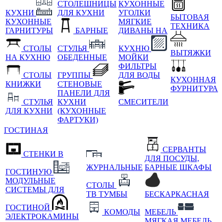
СТОЛЕШНИЦЫ
КУХОННЫЕ
КУХНИ
ДЛЯ КУХНИ
УГОЛКИ
БЫТОВАЯ
КУХОННЫЕ
МЯГКИЕ
ТЕХНИКА
ГАРНИТУРЫ
БАРНЫЕ
ДИВАНЫ НА
СТОЛЫ
СТУЛЬЯ
КУХНЮ
ВЫТЯЖКИ
НА КУХНЮ
ОБЕДЕННЫЕ
МОЙКИ
ФИЛЬТРЫ
СТОЛЫ
ГРУППЫ
ДЛЯ ВОДЫ
КУХОННАЯ
КНИЖКИ
СТЕНОВЫЕ
ФУРНИТУРА
ПАНЕЛИ ДЛЯ
СТУЛЬЯ
КУХНИ
СМЕСИТЕЛИ
ДЛЯ КУХНИ
(КУХОННЫЕ
ФАРТУКИ)
ГОСТИНАЯ
СЕРВАНТЫ
СТЕНКИ В
ДЛЯ ПОСУДЫ,
ЖУРНАЛЬНЫЕ
БАРНЫЕ ШКАФЫ
ГОСТИНУЮ
МОДУЛЬНЫЕ
СТОЛЫ
СИСТЕМЫ ДЛЯ
ТВ ТУМБЫ
БЕСКАРКАСНАЯ
ГОСТИНОЙ
КОМОДЫ
МЕБЕЛЬ
ЭЛЕКТРОКАМИНЫ
МЯГКАЯ МЕБЕЛЬ