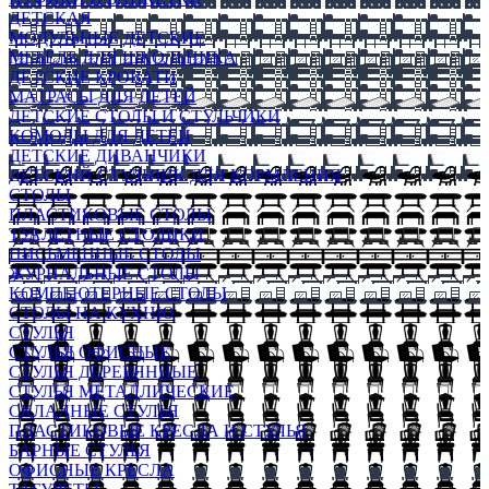
ДЕТСКАЯ
МОДУЛЬНЫЕ ДЕТСКИЕ
МЕБЕЛЬ ДЛЯ ШКОЛЬНИКА
ДЕТСКИЕ КРОВАТИ
МАТРАСЫ ДЛЯ ДЕТЕЙ
ДЕТСКИЕ СТОЛЫ И СТУЛЬЧИКИ
КОМОДЫ ДЛЯ ДЕТЕЙ
ДЕТСКИЕ ДИВАНЧИКИ
ДЕТСКИЙ СТУЛЬЧИК ДЛЯ КОРМЛЕНИЯ
СТОЛЫ
ПЛАСТИКОВЫЕ СТОЛЫ
ТУАЛЕТНЫЕ СТОЛИКИ
ПИСЬМЕННЫЕ СТОЛЫ
ЖУРНАЛЬНЫЕ СТОЛЫ
КОМПЬЮТЕРНЫЕ СТОЛЫ
СТОЛЫ НА КУХНЮ
СТУЛЬЯ
СТУЛЬЯ ОФИСНЫЕ
СТУЛЬЯ ДЕРЕВЯННЫЕ
СТУЛЬЯ МЕТАЛЛИЧЕСКИЕ
СКЛАДНЫЕ СТУЛЬЯ
ПЛАСТИКОВЫЕ КРЕСЛА И СТУЛЬЯ
БАРНЫЕ СТУЛЬЯ
ОФИСНЫЕ КРЕСЛА