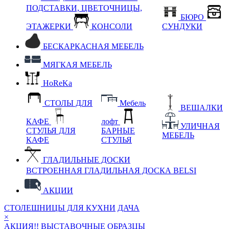
ПОДСТАВКИ, ЦВЕТОЧНИЦЫ,
БЮРО
ЭТАЖЕРКИ
КОНСОЛИ
СУНДУКИ
БЕСКАРКАСНАЯ МЕБЕЛЬ
МЯГКАЯ МЕБЕЛЬ
HoReKa
СТОЛЫ ДЛЯ
Мебель
ВЕШАЛКИ
КАФЕ
лофт
УЛИЧНАЯ
СТУЛЬЯ ДЛЯ
БАРНЫЕ
МЕБЕЛЬ
КАФЕ
СТУЛЬЯ
ГЛАДИЛЬНЫЕ ДОСКИ
ВСТРОЕННАЯ ГЛАДИЛЬНАЯ ДОСКА BELSI
АКЦИИ
СТОЛЕШНИЦЫ ДЛЯ КУХНИ
ДАЧА
×
АКЦИЯ!! ВЫСТАВОЧНЫЕ ОБРАЗЦЫ