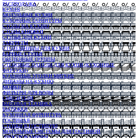
РАСПРОДАЖА
КУХНЯ
МОДУЛЬНЫЕ КУХНИ
КУХОННЫЕ ГАРНИТУРЫ
СТОЛЫ НА КУХНЮ
СТОЛЫ КНИЖКИ
СТУЛЬЯ ДЛЯ КУХНИ
ТАБУРЕТЫ
СТОЛЕШНИЦЫ ДЛЯ КУХНИ
БАРНЫЕ СТУЛЬЯ
ОБЕДЕННЫЕ ГРУППЫ
СТЕНОВЫЕ ПАНЕЛИ ДЛЯ КУХНИ (КУХОННЫЕ
ФАРТУКИ)
КУХОННЫЕ УГОЛКИ МЯГКИЕ
ДИВАНЫ НА КУХНЮ
МОЙКИ
ФИЛЬТРЫ ДЛЯ ВОДЫ
СМЕСИТЕЛИ
БЫТОВАЯ ТЕХНИКА
ВЫТЯЖКИ
КУХОННАЯ ФУРНИТУРА
ГОСТИНАЯ
СТЕНКИ В ГОСТИНУЮ
МОДУЛЬНЫЕ СИСТЕМЫ ДЛЯ ГОСТИНОЙ
ЭЛЕКТРОКАМИНЫ