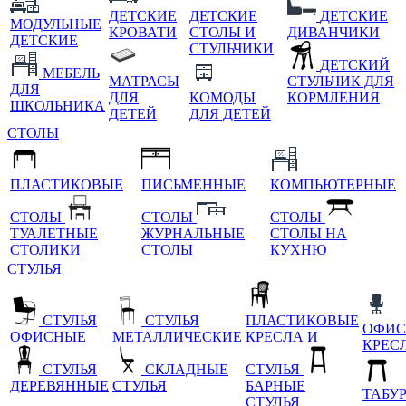
ДЕТСКИЕ
ДЕТСКИЕ
ДЕТСКИЕ
МОДУЛЬНЫЕ
КРОВАТИ
СТОЛЫ И
ДИВАНЧИКИ
ДЕТСКИЕ
СТУЛЬЧИКИ
ДЕТСКИЙ
МЕБЕЛЬ
МАТРАСЫ
СТУЛЬЧИК ДЛЯ
ДЛЯ
ДЛЯ
КОМОДЫ
КОРМЛЕНИЯ
ШКОЛЬНИКА
ДЕТЕЙ
ДЛЯ ДЕТЕЙ
СТОЛЫ
ПЛАСТИКОВЫЕ
ПИСЬМЕННЫЕ
КОМПЬЮТЕРНЫЕ
СТОЛЫ
СТОЛЫ
СТОЛЫ
ТУАЛЕТНЫЕ
ЖУРНАЛЬНЫЕ
СТОЛЫ НА
СТОЛИКИ
СТОЛЫ
КУХНЮ
СТУЛЬЯ
СТУЛЬЯ
СТУЛЬЯ
ПЛАСТИКОВЫЕ
ОФИС
ОФИСНЫЕ
МЕТАЛЛИЧЕСКИЕ
КРЕСЛА И
КРЕС
СТУЛЬЯ
СКЛАДНЫЕ
СТУЛЬЯ
ДЕРЕВЯННЫЕ
СТУЛЬЯ
БАРНЫЕ
ТАБУ
СТУЛЬЯ