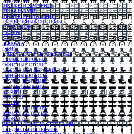
ТАБУРЕТЫ
ШКАФЫ И ХРАНЕНИЕ
ШКАФЫ-КУПЕ
ШКАФЫ-РАСПАШНЫЕ
ГАРДЕРОБНЫЕ СИСТЕМЫ
СТЕЛЛАЖИ
ПОЛКИ
СУНДУКИ
ЗЕРКАЛА
ОФИС
МЕБЕЛЬ ДЛЯ РУКОВОДИТЕЛЯ
ТУМБЫ ОФИСНЫЕ
ОФИСНЫЕ СТОЛЫ
МЕБЕЛЬ ДЛЯ ПЕРСОНАЛА
ОФИСНЫЕ КРЕСЛА
СТУЛЬЯ ОФИСНЫЕ
СТОЙКИ РЕСЕПШН
КАБИНЕТ
МАССИВ
СТОЛЫ
СТУЛЬЯ, БАНКЕТКИ
КОМОДЫ И ТУМБЫ
КРОВАТИ
ШКАФЫ, БУФЕТЫ, СТЕЛЛАЖИ
ПРЕДМЕТЫ ИНТЕРЬЕРА