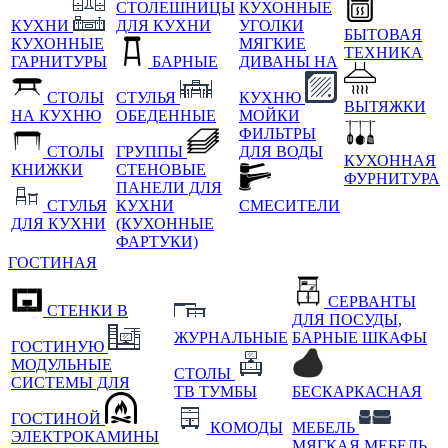
СТОЛЕШНИЦЫ
КУХОННЫЕ
КУХНИ
ДЛЯ КУХНИ
УГОЛКИ
БЫТОВАЯ
КУХОННЫЕ
МЯГКИЕ
ТЕХНИКА
ГАРНИТУРЫ
БАРНЫЕ
ДИВАНЫ НА
СТОЛЫ
СТУЛЬЯ
КУХНЮ
ВЫТЯЖКИ
НА КУХНЮ
ОБЕДЕННЫЕ
МОЙКИ
ФИЛЬТРЫ
СТОЛЫ
ГРУППЫ
ДЛЯ ВОДЫ
КУХОННАЯ
КНИЖКИ
СТЕНОВЫЕ
ФУРНИТУРА
ПАНЕЛИ ДЛЯ
СТУЛЬЯ
КУХНИ
СМЕСИТЕЛИ
ДЛЯ КУХНИ
(КУХОННЫЕ
ФАРТУКИ)
ГОСТИНАЯ
СЕРВАНТЫ
СТЕНКИ В
ДЛЯ ПОСУДЫ,
ЖУРНАЛЬНЫЕ
БАРНЫЕ ШКАФЫ
ГОСТИНУЮ
МОДУЛЬНЫЕ
СТОЛЫ
СИСТЕМЫ ДЛЯ
ТВ ТУМБЫ
БЕСКАРКАСНАЯ
ГОСТИНОЙ
КОМОДЫ
МЕБЕЛЬ
ЭЛЕКТРОКАМИНЫ
МЯГКАЯ МЕБЕЛЬ