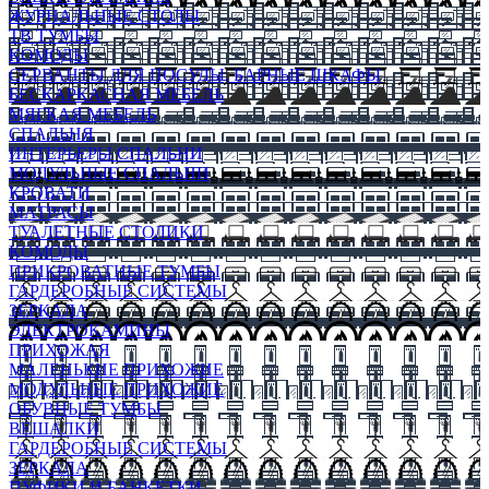
ЖУРНАЛЬНЫЕ СТОЛЫ
ТВ ТУМБЫ
КОМОДЫ
СЕРВАНТЫ ДЛЯ ПОСУДЫ, БАРНЫЕ ШКАФЫ
БЕСКАРКАСНАЯ МЕБЕЛЬ
МЯГКАЯ МЕБЕЛЬ
СПАЛЬНЯ
ИНТЕРЬЕРЫ СПАЛЬНИ
МОДУЛЬНЫЕ СПАЛЬНИ
КРОВАТИ
МАТРАСЫ
ТУАЛЕТНЫЕ СТОЛИКИ
КОМОДЫ
ПРИКРОВАТНЫЕ ТУМБЫ
ГАРДЕРОБНЫЕ СИСТЕМЫ
ЗЕРКАЛА
ЭЛЕКТРОКАМИНЫ
ПРИХОЖАЯ
МАЛЕНЬКИЕ ПРИХОЖИЕ
МОДУЛЬНЫЕ ПРИХОЖИЕ
ОБУВНЫЕ ТУМБЫ
ВЕШАЛКИ
ГАРДЕРОБНЫЕ СИСТЕМЫ
ЗЕРКАЛА
ПУФИКИ И БАНКЕТКИ