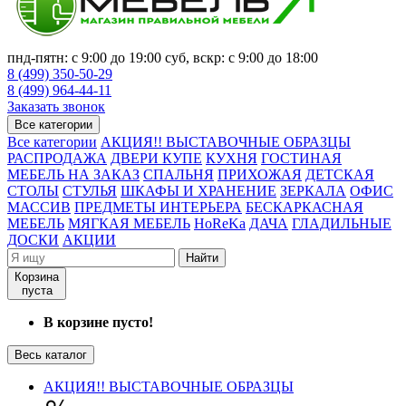
пнд-пятн: с 9:00 до 19:00 суб, вскр: с 9:00 до 18:00
8 (499) 350-50-29
8 (499) 964-44-11
Заказать звонок
Все категории
Все категории
АКЦИЯ!! ВЫСТАВОЧНЫЕ ОБРАЗЦЫ
РАСПРОДАЖА
ДВЕРИ КУПЕ
КУХНЯ
ГОСТИНАЯ
МЕБЕЛЬ НА ЗАКАЗ
СПАЛЬНЯ
ПРИХОЖАЯ
ДЕТСКАЯ
СТОЛЫ
СТУЛЬЯ
ШКАФЫ И ХРАНЕНИЕ
ЗЕРКАЛА
ОФИС
МАССИВ
ПРЕДМЕТЫ ИНТЕРЬЕРА
БЕСКАРКАСНАЯ
МЕБЕЛЬ
МЯГКАЯ МЕБЕЛЬ
HoReKa
ДАЧА
ГЛАДИЛЬНЫЕ
ДОСКИ
АКЦИИ
Найти
Корзина
пуста
В корзине пусто!
Весь каталог
АКЦИЯ!! ВЫСТАВОЧНЫЕ ОБРАЗЦЫ