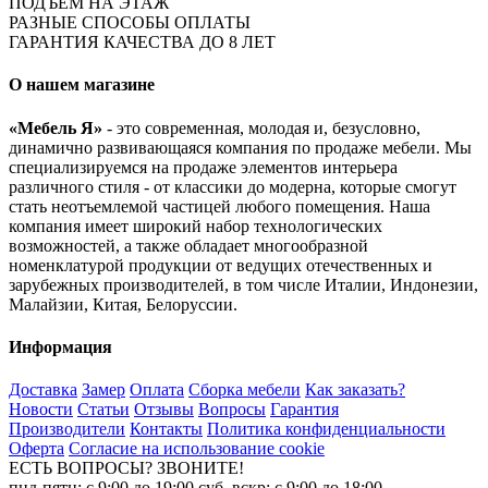
ПОДЪЁМ НА ЭТАЖ
РАЗНЫЕ СПОСОБЫ ОПЛАТЫ
ГАРАНТИЯ КАЧЕСТВА ДО 8 ЛЕТ
О нашем магазине
«Мебель Я»
- это современная, молодая и, безусловно,
динамично развивающаяся компания по продаже мебели. Мы
специализируемся на продаже элементов интерьера
различного стиля - от классики до модерна, которые смогут
стать неотъемлемой частицей любого помещения. Наша
компания имеет широкий набор технологических
возможностей, а также обладает многообразной
номенклатурой продукции от ведущих отечественных и
зарубежных производителей, в том числе Италии, Индонезии,
Малайзии, Китая, Белоруссии.
Информация
Доставка
Замер
Оплата
Сборка мебели
Как заказать?
Новости
Статьи
Отзывы
Вопросы
Гарантия
Производители
Контакты
Политика конфиденциальности
Оферта
Согласие на использование cookie
ЕСТЬ ВОПРОСЫ? ЗВОНИТЕ!
пнд-пятн: с 9:00 до 19:00 суб, вскр: с 9:00 до 18:00