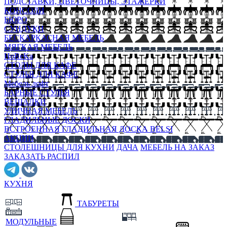
ПОДСТАВКИ, ЦВЕТОЧНИЦЫ, ЭТАЖЕРКИ
КОНСОЛИ
БЮРО
СУНДУКИ
БЕСКАРКАСНАЯ МЕБЕЛЬ
МЯГКАЯ МЕБЕЛЬ
HoReKa
СТОЛЫ ДЛЯ КАФЕ
СТУЛЬЯ ДЛЯ КАФЕ
Мебель лофт
БАРНЫЕ СТУЛЬЯ
ВЕШАЛКИ
УЛИЧНАЯ МЕБЕЛЬ
ГЛАДИЛЬНЫЕ ДОСКИ
ВСТРОЕННАЯ ГЛАДИЛЬНАЯ ДОСКА BELSI
АКЦИИ
СТОЛЕШНИЦЫ ДЛЯ КУХНИ
ДАЧА
МЕБЕЛЬ НА ЗАКАЗ
ЗАКАЗАТЬ РАСПИЛ
КУХНЯ
ТАБУРЕТЫ
МОДУЛЬНЫЕ