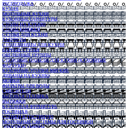
РАСПРОДАЖА
КУХНЯ
МОДУЛЬНЫЕ КУХНИ
КУХОННЫЕ ГАРНИТУРЫ
СТОЛЫ НА КУХНЮ
СТОЛЫ КНИЖКИ
СТУЛЬЯ ДЛЯ КУХНИ
ТАБУРЕТЫ
СТОЛЕШНИЦЫ ДЛЯ КУХНИ
БАРНЫЕ СТУЛЬЯ
ОБЕДЕННЫЕ ГРУППЫ
СТЕНОВЫЕ ПАНЕЛИ ДЛЯ КУХНИ (КУХОННЫЕ
ФАРТУКИ)
КУХОННЫЕ УГОЛКИ МЯГКИЕ
ДИВАНЫ НА КУХНЮ
МОЙКИ
ФИЛЬТРЫ ДЛЯ ВОДЫ
СМЕСИТЕЛИ
БЫТОВАЯ ТЕХНИКА
ВЫТЯЖКИ
КУХОННАЯ ФУРНИТУРА
ГОСТИНАЯ
СТЕНКИ В ГОСТИНУЮ
МОДУЛЬНЫЕ СИСТЕМЫ ДЛЯ ГОСТИНОЙ
ЭЛЕКТРОКАМИНЫ