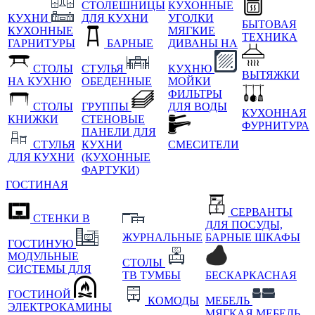
СТОЛЕШНИЦЫ
КУХОННЫЕ
КУХНИ
ДЛЯ КУХНИ
УГОЛКИ
БЫТОВАЯ
КУХОННЫЕ
МЯГКИЕ
ТЕХНИКА
ГАРНИТУРЫ
БАРНЫЕ
ДИВАНЫ НА
СТОЛЫ
СТУЛЬЯ
КУХНЮ
ВЫТЯЖКИ
НА КУХНЮ
ОБЕДЕННЫЕ
МОЙКИ
ФИЛЬТРЫ
СТОЛЫ
ГРУППЫ
ДЛЯ ВОДЫ
КУХОННАЯ
КНИЖКИ
СТЕНОВЫЕ
ФУРНИТУРА
ПАНЕЛИ ДЛЯ
СТУЛЬЯ
КУХНИ
СМЕСИТЕЛИ
ДЛЯ КУХНИ
(КУХОННЫЕ
ФАРТУКИ)
ГОСТИНАЯ
СЕРВАНТЫ
СТЕНКИ В
ДЛЯ ПОСУДЫ,
ЖУРНАЛЬНЫЕ
БАРНЫЕ ШКАФЫ
ГОСТИНУЮ
МОДУЛЬНЫЕ
СТОЛЫ
СИСТЕМЫ ДЛЯ
ТВ ТУМБЫ
БЕСКАРКАСНАЯ
ГОСТИНОЙ
КОМОДЫ
МЕБЕЛЬ
ЭЛЕКТРОКАМИНЫ
МЯГКАЯ МЕБЕЛЬ