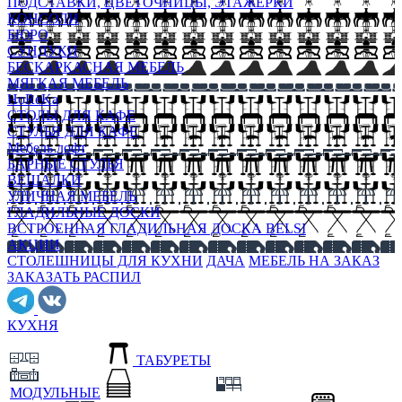
ПОДСТАВКИ, ЦВЕТОЧНИЦЫ, ЭТАЖЕРКИ
КОНСОЛИ
БЮРО
СУНДУКИ
БЕСКАРКАСНАЯ МЕБЕЛЬ
МЯГКАЯ МЕБЕЛЬ
HoReKa
СТОЛЫ ДЛЯ КАФЕ
СТУЛЬЯ ДЛЯ КАФЕ
Мебель лофт
БАРНЫЕ СТУЛЬЯ
ВЕШАЛКИ
УЛИЧНАЯ МЕБЕЛЬ
ГЛАДИЛЬНЫЕ ДОСКИ
ВСТРОЕННАЯ ГЛАДИЛЬНАЯ ДОСКА BELSI
АКЦИИ
СТОЛЕШНИЦЫ ДЛЯ КУХНИ
ДАЧА
МЕБЕЛЬ НА ЗАКАЗ
ЗАКАЗАТЬ РАСПИЛ
КУХНЯ
ТАБУРЕТЫ
МОДУЛЬНЫЕ