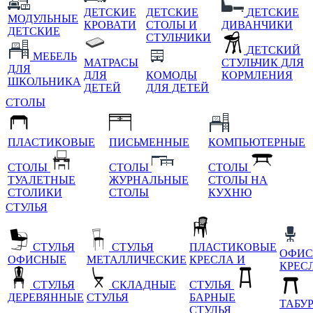
ДЕТСКИЕ
ДЕТСКИЕ
ДЕТСКИЕ
МОДУЛЬНЫЕ
КРОВАТИ
СТОЛЫ И
ДИВАНЧИКИ
ДЕТСКИЕ
СТУЛЬЧИКИ
ДЕТСКИЙ
МЕБЕЛЬ
МАТРАСЫ
СТУЛЬЧИК ДЛЯ
ДЛЯ
ДЛЯ
КОМОДЫ
КОРМЛЕНИЯ
ШКОЛЬНИКА
ДЕТЕЙ
ДЛЯ ДЕТЕЙ
СТОЛЫ
ПЛАСТИКОВЫЕ
ПИСЬМЕННЫЕ
КОМПЬЮТЕРНЫЕ
СТОЛЫ
СТОЛЫ
СТОЛЫ
ТУАЛЕТНЫЕ
ЖУРНАЛЬНЫЕ
СТОЛЫ НА
СТОЛИКИ
СТОЛЫ
КУХНЮ
СТУЛЬЯ
СТУЛЬЯ
СТУЛЬЯ
ПЛАСТИКОВЫЕ
ОФИС
ОФИСНЫЕ
МЕТАЛЛИЧЕСКИЕ
КРЕСЛА И
КРЕС
СТУЛЬЯ
СКЛАДНЫЕ
СТУЛЬЯ
ДЕРЕВЯННЫЕ
СТУЛЬЯ
БАРНЫЕ
ТАБУ
СТУЛЬЯ