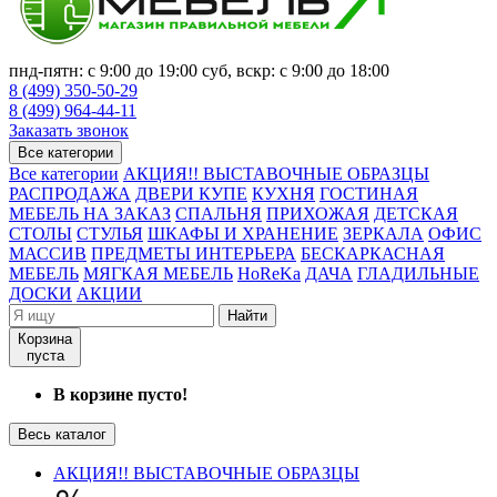
пнд-пятн: с 9:00 до 19:00 суб, вскр: с 9:00 до 18:00
8 (499) 350-50-29
8 (499) 964-44-11
Заказать звонок
Все категории
Все категории
АКЦИЯ!! ВЫСТАВОЧНЫЕ ОБРАЗЦЫ
РАСПРОДАЖА
ДВЕРИ КУПЕ
КУХНЯ
ГОСТИНАЯ
МЕБЕЛЬ НА ЗАКАЗ
СПАЛЬНЯ
ПРИХОЖАЯ
ДЕТСКАЯ
СТОЛЫ
СТУЛЬЯ
ШКАФЫ И ХРАНЕНИЕ
ЗЕРКАЛА
ОФИС
МАССИВ
ПРЕДМЕТЫ ИНТЕРЬЕРА
БЕСКАРКАСНАЯ
МЕБЕЛЬ
МЯГКАЯ МЕБЕЛЬ
HoReKa
ДАЧА
ГЛАДИЛЬНЫЕ
ДОСКИ
АКЦИИ
Найти
Корзина
пуста
В корзине пусто!
Весь каталог
АКЦИЯ!! ВЫСТАВОЧНЫЕ ОБРАЗЦЫ