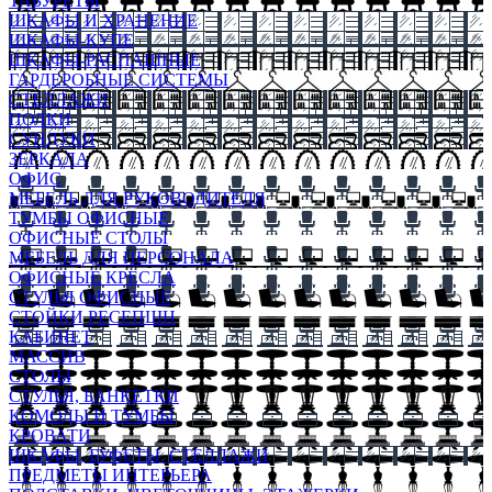
ТАБУРЕТЫ
ШКАФЫ И ХРАНЕНИЕ
ШКАФЫ-КУПЕ
ШКАФЫ-РАСПАШНЫЕ
ГАРДЕРОБНЫЕ СИСТЕМЫ
СТЕЛЛАЖИ
ПОЛКИ
СУНДУКИ
ЗЕРКАЛА
ОФИС
МЕБЕЛЬ ДЛЯ РУКОВОДИТЕЛЯ
ТУМБЫ ОФИСНЫЕ
ОФИСНЫЕ СТОЛЫ
МЕБЕЛЬ ДЛЯ ПЕРСОНАЛА
ОФИСНЫЕ КРЕСЛА
СТУЛЬЯ ОФИСНЫЕ
СТОЙКИ РЕСЕПШН
КАБИНЕТ
МАССИВ
СТОЛЫ
СТУЛЬЯ, БАНКЕТКИ
КОМОДЫ И ТУМБЫ
КРОВАТИ
ШКАФЫ, БУФЕТЫ, СТЕЛЛАЖИ
ПРЕДМЕТЫ ИНТЕРЬЕРА