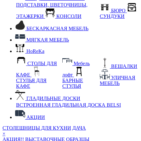
ПОДСТАВКИ, ЦВЕТОЧНИЦЫ,
БЮРО
ЭТАЖЕРКИ
КОНСОЛИ
СУНДУКИ
БЕСКАРКАСНАЯ МЕБЕЛЬ
МЯГКАЯ МЕБЕЛЬ
HoReKa
СТОЛЫ ДЛЯ
Мебель
ВЕШАЛКИ
КАФЕ
лофт
УЛИЧНАЯ
СТУЛЬЯ ДЛЯ
БАРНЫЕ
МЕБЕЛЬ
КАФЕ
СТУЛЬЯ
ГЛАДИЛЬНЫЕ ДОСКИ
ВСТРОЕННАЯ ГЛАДИЛЬНАЯ ДОСКА BELSI
АКЦИИ
СТОЛЕШНИЦЫ ДЛЯ КУХНИ
ДАЧА
×
АКЦИЯ!! ВЫСТАВОЧНЫЕ ОБРАЗЦЫ