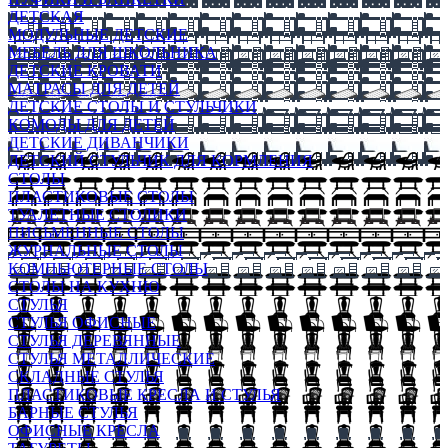
ДЕТСКАЯ
МОДУЛЬНЫЕ ДЕТСКИЕ
МЕБЕЛЬ ДЛЯ ШКОЛЬНИКА
ДЕТСКИЕ КРОВАТИ
МАТРАСЫ ДЛЯ ДЕТЕЙ
ДЕТСКИЕ СТОЛЫ И СТУЛЬЧИКИ
КОМОДЫ ДЛЯ ДЕТЕЙ
ДЕТСКИЕ ДИВАНЧИКИ
ДЕТСКИЙ СТУЛЬЧИК ДЛЯ КОРМЛЕНИЯ
СТОЛЫ
ПЛАСТИКОВЫЕ СТОЛЫ
ТУАЛЕТНЫЕ СТОЛИКИ
ПИСЬМЕННЫЕ СТОЛЫ
ЖУРНАЛЬНЫЕ СТОЛЫ
КОМПЬЮТЕРНЫЕ СТОЛЫ
СТОЛЫ НА КУХНЮ
СТУЛЬЯ
СТУЛЬЯ ОФИСНЫЕ
СТУЛЬЯ ДЕРЕВЯННЫЕ
СТУЛЬЯ МЕТАЛЛИЧЕСКИЕ
СКЛАДНЫЕ СТУЛЬЯ
ПЛАСТИКОВЫЕ КРЕСЛА И СТУЛЬЯ
БАРНЫЕ СТУЛЬЯ
ОФИСНЫЕ КРЕСЛА