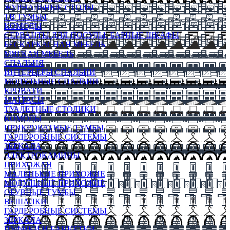
ЖУРНАЛЬНЫЕ СТОЛЫ
ТВ ТУМБЫ
КОМОДЫ
СЕРВАНТЫ ДЛЯ ПОСУДЫ, БАРНЫЕ ШКАФЫ
БЕСКАРКАСНАЯ МЕБЕЛЬ
МЯГКАЯ МЕБЕЛЬ
СПАЛЬНЯ
ИНТЕРЬЕРЫ СПАЛЬНИ
МОДУЛЬНЫЕ СПАЛЬНИ
КРОВАТИ
МАТРАСЫ
ТУАЛЕТНЫЕ СТОЛИКИ
КОМОДЫ
ПРИКРОВАТНЫЕ ТУМБЫ
ГАРДЕРОБНЫЕ СИСТЕМЫ
ЗЕРКАЛА
ЭЛЕКТРОКАМИНЫ
ПРИХОЖАЯ
МАЛЕНЬКИЕ ПРИХОЖИЕ
МОДУЛЬНЫЕ ПРИХОЖИЕ
ОБУВНЫЕ ТУМБЫ
ВЕШАЛКИ
ГАРДЕРОБНЫЕ СИСТЕМЫ
ЗЕРКАЛА
ПУФИКИ И БАНКЕТКИ