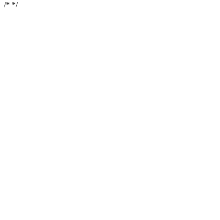
/*
*/