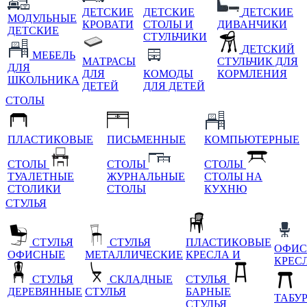
ДЕТСКИЕ
ДЕТСКИЕ
ДЕТСКИЕ
МОДУЛЬНЫЕ
КРОВАТИ
СТОЛЫ И
ДИВАНЧИКИ
ДЕТСКИЕ
СТУЛЬЧИКИ
ДЕТСКИЙ
МЕБЕЛЬ
МАТРАСЫ
СТУЛЬЧИК ДЛЯ
ДЛЯ
ДЛЯ
КОМОДЫ
КОРМЛЕНИЯ
ШКОЛЬНИКА
ДЕТЕЙ
ДЛЯ ДЕТЕЙ
СТОЛЫ
ПЛАСТИКОВЫЕ
ПИСЬМЕННЫЕ
КОМПЬЮТЕРНЫЕ
СТОЛЫ
СТОЛЫ
СТОЛЫ
ТУАЛЕТНЫЕ
ЖУРНАЛЬНЫЕ
СТОЛЫ НА
СТОЛИКИ
СТОЛЫ
КУХНЮ
СТУЛЬЯ
СТУЛЬЯ
СТУЛЬЯ
ПЛАСТИКОВЫЕ
ОФИС
ОФИСНЫЕ
МЕТАЛЛИЧЕСКИЕ
КРЕСЛА И
КРЕС
СТУЛЬЯ
СКЛАДНЫЕ
СТУЛЬЯ
ДЕРЕВЯННЫЕ
СТУЛЬЯ
БАРНЫЕ
ТАБУ
СТУЛЬЯ