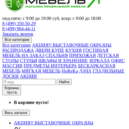
пнд-пятн: с 9:00 до 19:00 суб, вскр: с 9:00 до 18:00
8 (499) 350-50-29
8 (499) 964-44-11
Заказать звонок
Все категории
Все категории
АКЦИЯ!! ВЫСТАВОЧНЫЕ ОБРАЗЦЫ
РАСПРОДАЖА
ДВЕРИ КУПЕ
КУХНЯ
ГОСТИНАЯ
МЕБЕЛЬ НА ЗАКАЗ
СПАЛЬНЯ
ПРИХОЖАЯ
ДЕТСКАЯ
СТОЛЫ
СТУЛЬЯ
ШКАФЫ И ХРАНЕНИЕ
ЗЕРКАЛА
ОФИС
МАССИВ
ПРЕДМЕТЫ ИНТЕРЬЕРА
БЕСКАРКАСНАЯ
МЕБЕЛЬ
МЯГКАЯ МЕБЕЛЬ
HoReKa
ДАЧА
ГЛАДИЛЬНЫЕ
ДОСКИ
АКЦИИ
Найти
Корзина
пуста
В корзине пусто!
Весь каталог
АКЦИЯ!! ВЫСТАВОЧНЫЕ ОБРАЗЦЫ