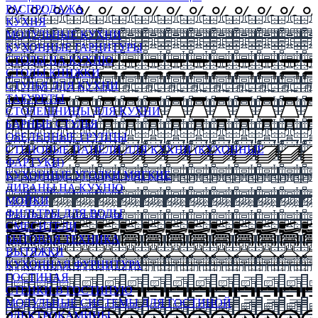
РАСПРОДАЖА
КУХНЯ
МОДУЛЬНЫЕ КУХНИ
КУХОННЫЕ ГАРНИТУРЫ
СТОЛЫ НА КУХНЮ
СТОЛЫ КНИЖКИ
СТУЛЬЯ ДЛЯ КУХНИ
ТАБУРЕТЫ
СТОЛЕШНИЦЫ ДЛЯ КУХНИ
БАРНЫЕ СТУЛЬЯ
ОБЕДЕННЫЕ ГРУППЫ
СТЕНОВЫЕ ПАНЕЛИ ДЛЯ КУХНИ (КУХОННЫЕ
ФАРТУКИ)
КУХОННЫЕ УГОЛКИ МЯГКИЕ
ДИВАНЫ НА КУХНЮ
МОЙКИ
ФИЛЬТРЫ ДЛЯ ВОДЫ
СМЕСИТЕЛИ
БЫТОВАЯ ТЕХНИКА
ВЫТЯЖКИ
КУХОННАЯ ФУРНИТУРА
ГОСТИНАЯ
СТЕНКИ В ГОСТИНУЮ
МОДУЛЬНЫЕ СИСТЕМЫ ДЛЯ ГОСТИНОЙ
ЭЛЕКТРОКАМИНЫ