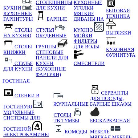
СТОЛЕШНИЦЫ
КУХОННЫЕ
КУХНИ
ДЛЯ КУХНИ
УГОЛКИ
БЫТОВАЯ
КУХОННЫЕ
МЯГКИЕ
ТЕХНИКА
ГАРНИТУРЫ
БАРНЫЕ
ДИВАНЫ НА
СТОЛЫ
СТУЛЬЯ
КУХНЮ
ВЫТЯЖКИ
НА КУХНЮ
ОБЕДЕННЫЕ
МОЙКИ
ФИЛЬТРЫ
СТОЛЫ
ГРУППЫ
ДЛЯ ВОДЫ
КУХОННАЯ
КНИЖКИ
СТЕНОВЫЕ
ФУРНИТУРА
ПАНЕЛИ ДЛЯ
СТУЛЬЯ
КУХНИ
СМЕСИТЕЛИ
ДЛЯ КУХНИ
(КУХОННЫЕ
ФАРТУКИ)
ГОСТИНАЯ
СЕРВАНТЫ
СТЕНКИ В
ДЛЯ ПОСУДЫ,
ЖУРНАЛЬНЫЕ
БАРНЫЕ ШКАФЫ
ГОСТИНУЮ
МОДУЛЬНЫЕ
СТОЛЫ
СИСТЕМЫ ДЛЯ
ТВ ТУМБЫ
БЕСКАРКАСНАЯ
ГОСТИНОЙ
КОМОДЫ
МЕБЕЛЬ
ЭЛЕКТРОКАМИНЫ
МЯГКАЯ МЕБЕЛЬ