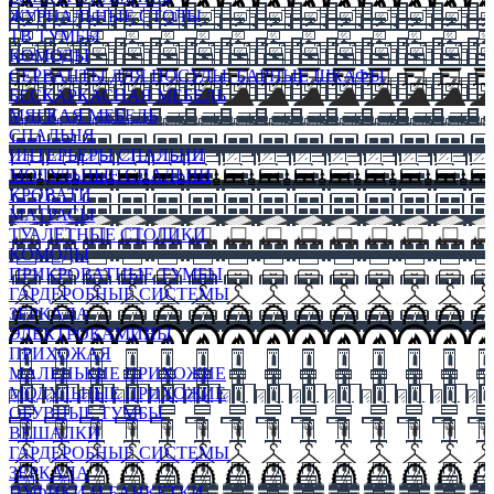
ЖУРНАЛЬНЫЕ СТОЛЫ
ТВ ТУМБЫ
КОМОДЫ
СЕРВАНТЫ ДЛЯ ПОСУДЫ, БАРНЫЕ ШКАФЫ
БЕСКАРКАСНАЯ МЕБЕЛЬ
МЯГКАЯ МЕБЕЛЬ
СПАЛЬНЯ
ИНТЕРЬЕРЫ СПАЛЬНИ
МОДУЛЬНЫЕ СПАЛЬНИ
КРОВАТИ
МАТРАСЫ
ТУАЛЕТНЫЕ СТОЛИКИ
КОМОДЫ
ПРИКРОВАТНЫЕ ТУМБЫ
ГАРДЕРОБНЫЕ СИСТЕМЫ
ЗЕРКАЛА
ЭЛЕКТРОКАМИНЫ
ПРИХОЖАЯ
МАЛЕНЬКИЕ ПРИХОЖИЕ
МОДУЛЬНЫЕ ПРИХОЖИЕ
ОБУВНЫЕ ТУМБЫ
ВЕШАЛКИ
ГАРДЕРОБНЫЕ СИСТЕМЫ
ЗЕРКАЛА
ПУФИКИ И БАНКЕТКИ