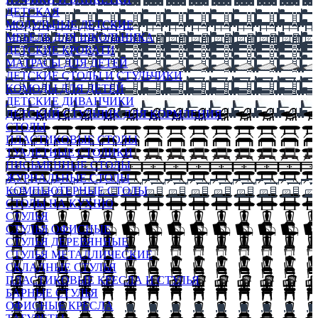
ДЕТСКАЯ
МОДУЛЬНЫЕ ДЕТСКИЕ
МЕБЕЛЬ ДЛЯ ШКОЛЬНИКА
ДЕТСКИЕ КРОВАТИ
МАТРАСЫ ДЛЯ ДЕТЕЙ
ДЕТСКИЕ СТОЛЫ И СТУЛЬЧИКИ
КОМОДЫ ДЛЯ ДЕТЕЙ
ДЕТСКИЕ ДИВАНЧИКИ
ДЕТСКИЙ СТУЛЬЧИК ДЛЯ КОРМЛЕНИЯ
СТОЛЫ
ПЛАСТИКОВЫЕ СТОЛЫ
ТУАЛЕТНЫЕ СТОЛИКИ
ПИСЬМЕННЫЕ СТОЛЫ
ЖУРНАЛЬНЫЕ СТОЛЫ
КОМПЬЮТЕРНЫЕ СТОЛЫ
СТОЛЫ НА КУХНЮ
СТУЛЬЯ
СТУЛЬЯ ОФИСНЫЕ
СТУЛЬЯ ДЕРЕВЯННЫЕ
СТУЛЬЯ МЕТАЛЛИЧЕСКИЕ
СКЛАДНЫЕ СТУЛЬЯ
ПЛАСТИКОВЫЕ КРЕСЛА И СТУЛЬЯ
БАРНЫЕ СТУЛЬЯ
ОФИСНЫЕ КРЕСЛА