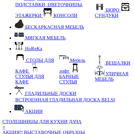
ПОДСТАВКИ, ЦВЕТОЧНИЦЫ,
БЮРО
ЭТАЖЕРКИ
КОНСОЛИ
СУНДУКИ
БЕСКАРКАСНАЯ МЕБЕЛЬ
МЯГКАЯ МЕБЕЛЬ
HoReKa
СТОЛЫ ДЛЯ
Мебель
ВЕШАЛКИ
КАФЕ
лофт
УЛИЧНАЯ
СТУЛЬЯ ДЛЯ
БАРНЫЕ
МЕБЕЛЬ
КАФЕ
СТУЛЬЯ
ГЛАДИЛЬНЫЕ ДОСКИ
ВСТРОЕННАЯ ГЛАДИЛЬНАЯ ДОСКА BELSI
АКЦИИ
СТОЛЕШНИЦЫ ДЛЯ КУХНИ
ДАЧА
×
АКЦИЯ!! ВЫСТАВОЧНЫЕ ОБРАЗЦЫ