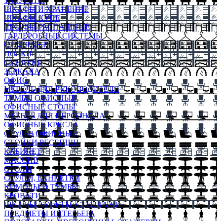
ТАБУРЕТЫ
ШКАФЫ И ХРАНЕНИЕ
ШКАФЫ-КУПЕ
ШКАФЫ-РАСПАШНЫЕ
ГАРДЕРОБНЫЕ СИСТЕМЫ
СТЕЛЛАЖИ
ПОЛКИ
СУНДУКИ
ЗЕРКАЛА
ОФИС
МЕБЕЛЬ ДЛЯ РУКОВОДИТЕЛЯ
ТУМБЫ ОФИСНЫЕ
ОФИСНЫЕ СТОЛЫ
МЕБЕЛЬ ДЛЯ ПЕРСОНАЛА
ОФИСНЫЕ КРЕСЛА
СТУЛЬЯ ОФИСНЫЕ
СТОЙКИ РЕСЕПШН
КАБИНЕТ
МАССИВ
СТОЛЫ
СТУЛЬЯ, БАНКЕТКИ
КОМОДЫ И ТУМБЫ
КРОВАТИ
ШКАФЫ, БУФЕТЫ, СТЕЛЛАЖИ
ПРЕДМЕТЫ ИНТЕРЬЕРА