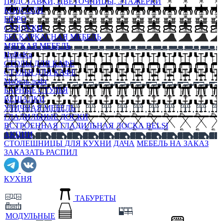
ПОДСТАВКИ, ЦВЕТОЧНИЦЫ, ЭТАЖЕРКИ
КОНСОЛИ
БЮРО
СУНДУКИ
БЕСКАРКАСНАЯ МЕБЕЛЬ
МЯГКАЯ МЕБЕЛЬ
HoReKa
СТОЛЫ ДЛЯ КАФЕ
СТУЛЬЯ ДЛЯ КАФЕ
Мебель лофт
БАРНЫЕ СТУЛЬЯ
ВЕШАЛКИ
УЛИЧНАЯ МЕБЕЛЬ
ГЛАДИЛЬНЫЕ ДОСКИ
ВСТРОЕННАЯ ГЛАДИЛЬНАЯ ДОСКА BELSI
АКЦИИ
СТОЛЕШНИЦЫ ДЛЯ КУХНИ
ДАЧА
МЕБЕЛЬ НА ЗАКАЗ
ЗАКАЗАТЬ РАСПИЛ
КУХНЯ
ТАБУРЕТЫ
МОДУЛЬНЫЕ