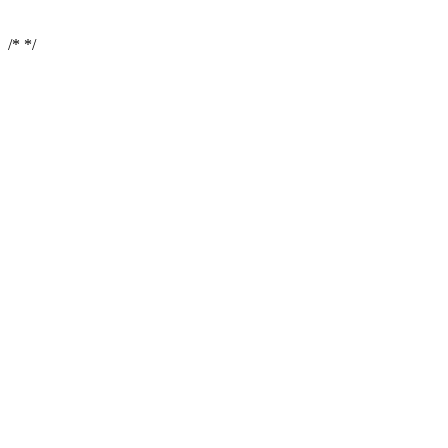
/*
*/