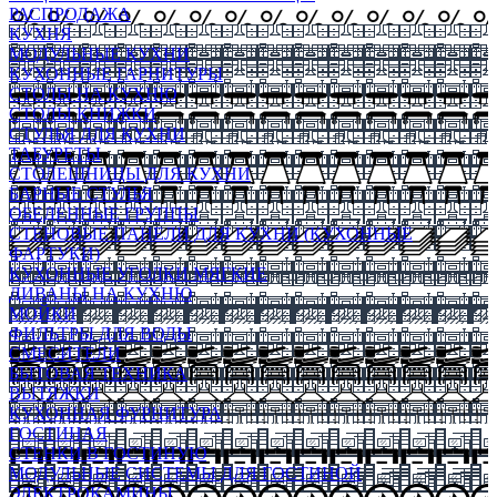
РАСПРОДАЖА
КУХНЯ
МОДУЛЬНЫЕ КУХНИ
КУХОННЫЕ ГАРНИТУРЫ
СТОЛЫ НА КУХНЮ
СТОЛЫ КНИЖКИ
СТУЛЬЯ ДЛЯ КУХНИ
ТАБУРЕТЫ
СТОЛЕШНИЦЫ ДЛЯ КУХНИ
БАРНЫЕ СТУЛЬЯ
ОБЕДЕННЫЕ ГРУППЫ
СТЕНОВЫЕ ПАНЕЛИ ДЛЯ КУХНИ (КУХОННЫЕ
ФАРТУКИ)
КУХОННЫЕ УГОЛКИ МЯГКИЕ
ДИВАНЫ НА КУХНЮ
МОЙКИ
ФИЛЬТРЫ ДЛЯ ВОДЫ
СМЕСИТЕЛИ
БЫТОВАЯ ТЕХНИКА
ВЫТЯЖКИ
КУХОННАЯ ФУРНИТУРА
ГОСТИНАЯ
СТЕНКИ В ГОСТИНУЮ
МОДУЛЬНЫЕ СИСТЕМЫ ДЛЯ ГОСТИНОЙ
ЭЛЕКТРОКАМИНЫ