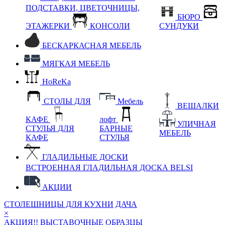
ПОДСТАВКИ, ЦВЕТОЧНИЦЫ,
БЮРО
ЭТАЖЕРКИ
КОНСОЛИ
СУНДУКИ
БЕСКАРКАСНАЯ МЕБЕЛЬ
МЯГКАЯ МЕБЕЛЬ
HoReKa
СТОЛЫ ДЛЯ
Мебель
ВЕШАЛКИ
КАФЕ
лофт
УЛИЧНАЯ
СТУЛЬЯ ДЛЯ
БАРНЫЕ
МЕБЕЛЬ
КАФЕ
СТУЛЬЯ
ГЛАДИЛЬНЫЕ ДОСКИ
ВСТРОЕННАЯ ГЛАДИЛЬНАЯ ДОСКА BELSI
АКЦИИ
СТОЛЕШНИЦЫ ДЛЯ КУХНИ
ДАЧА
×
АКЦИЯ!! ВЫСТАВОЧНЫЕ ОБРАЗЦЫ