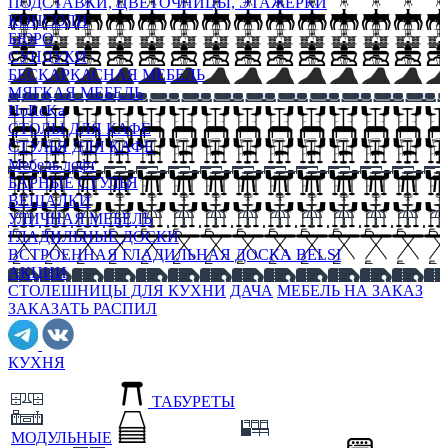
ПОДСТАВКИ, ЦВЕТОЧНИЦЫ, ЭТАЖЕРКИ
КОНСОЛИ
БЮРО
СУНДУКИ
БЕСКАРКАСНАЯ МЕБЕЛЬ
МЯГКАЯ МЕБЕЛЬ
HoReKa
СТОЛЫ ДЛЯ КАФЕ
СТУЛЬЯ ДЛЯ КАФЕ
Мебель лофт
БАРНЫЕ СТУЛЬЯ
ВЕШАЛКИ
УЛИЧНАЯ МЕБЕЛЬ
ГЛАДИЛЬНЫЕ ДОСКИ
ВСТРОЕННАЯ ГЛАДИЛЬНАЯ ДОСКА BELSI
АКЦИИ
СТОЛЕШНИЦЫ ДЛЯ КУХНИ
ДАЧА
МЕБЕЛЬ НА ЗАКАЗ
ЗАКАЗАТЬ РАСПИЛ
КУХНЯ
ТАБУРЕТЫ
МОДУЛЬНЫЕ