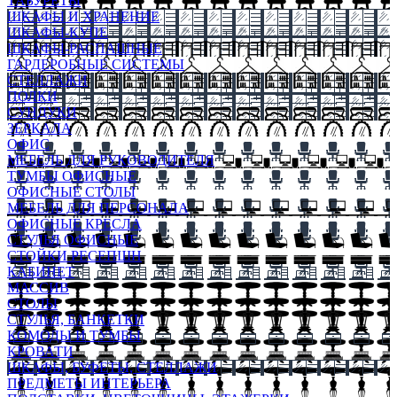
ТАБУРЕТЫ
ШКАФЫ И ХРАНЕНИЕ
ШКАФЫ-КУПЕ
ШКАФЫ-РАСПАШНЫЕ
ГАРДЕРОБНЫЕ СИСТЕМЫ
СТЕЛЛАЖИ
ПОЛКИ
СУНДУКИ
ЗЕРКАЛА
ОФИС
МЕБЕЛЬ ДЛЯ РУКОВОДИТЕЛЯ
ТУМБЫ ОФИСНЫЕ
ОФИСНЫЕ СТОЛЫ
МЕБЕЛЬ ДЛЯ ПЕРСОНАЛА
ОФИСНЫЕ КРЕСЛА
СТУЛЬЯ ОФИСНЫЕ
СТОЙКИ РЕСЕПШН
КАБИНЕТ
МАССИВ
СТОЛЫ
СТУЛЬЯ, БАНКЕТКИ
КОМОДЫ И ТУМБЫ
КРОВАТИ
ШКАФЫ, БУФЕТЫ, СТЕЛЛАЖИ
ПРЕДМЕТЫ ИНТЕРЬЕРА