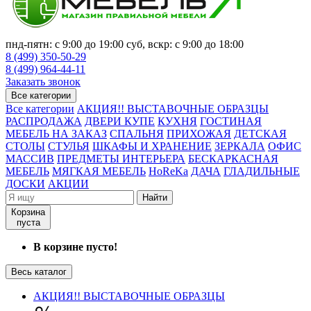
пнд-пятн: с 9:00 до 19:00 суб, вскр: с 9:00 до 18:00
8 (499) 350-50-29
8 (499) 964-44-11
Заказать звонок
Все категории
Все категории
АКЦИЯ!! ВЫСТАВОЧНЫЕ ОБРАЗЦЫ
РАСПРОДАЖА
ДВЕРИ КУПЕ
КУХНЯ
ГОСТИНАЯ
МЕБЕЛЬ НА ЗАКАЗ
СПАЛЬНЯ
ПРИХОЖАЯ
ДЕТСКАЯ
СТОЛЫ
СТУЛЬЯ
ШКАФЫ И ХРАНЕНИЕ
ЗЕРКАЛА
ОФИС
МАССИВ
ПРЕДМЕТЫ ИНТЕРЬЕРА
БЕСКАРКАСНАЯ
МЕБЕЛЬ
МЯГКАЯ МЕБЕЛЬ
HoReKa
ДАЧА
ГЛАДИЛЬНЫЕ
ДОСКИ
АКЦИИ
Найти
Корзина
пуста
В корзине пусто!
Весь каталог
АКЦИЯ!! ВЫСТАВОЧНЫЕ ОБРАЗЦЫ