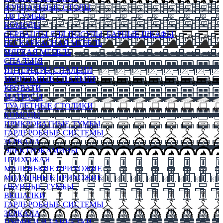
ЖУРНАЛЬНЫЕ СТОЛЫ
ТВ ТУМБЫ
КОМОДЫ
СЕРВАНТЫ ДЛЯ ПОСУДЫ, БАРНЫЕ ШКАФЫ
БЕСКАРКАСНАЯ МЕБЕЛЬ
МЯГКАЯ МЕБЕЛЬ
СПАЛЬНЯ
ИНТЕРЬЕРЫ СПАЛЬНИ
МОДУЛЬНЫЕ СПАЛЬНИ
КРОВАТИ
МАТРАСЫ
ТУАЛЕТНЫЕ СТОЛИКИ
КОМОДЫ
ПРИКРОВАТНЫЕ ТУМБЫ
ГАРДЕРОБНЫЕ СИСТЕМЫ
ЗЕРКАЛА
ЭЛЕКТРОКАМИНЫ
ПРИХОЖАЯ
МАЛЕНЬКИЕ ПРИХОЖИЕ
МОДУЛЬНЫЕ ПРИХОЖИЕ
ОБУВНЫЕ ТУМБЫ
ВЕШАЛКИ
ГАРДЕРОБНЫЕ СИСТЕМЫ
ЗЕРКАЛА
ПУФИКИ И БАНКЕТКИ