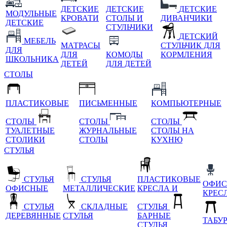
ДЕТСКИЕ
ДЕТСКИЕ
ДЕТСКИЕ
МОДУЛЬНЫЕ
КРОВАТИ
СТОЛЫ И
ДИВАНЧИКИ
ДЕТСКИЕ
СТУЛЬЧИКИ
ДЕТСКИЙ
МЕБЕЛЬ
МАТРАСЫ
СТУЛЬЧИК ДЛЯ
ДЛЯ
ДЛЯ
КОМОДЫ
КОРМЛЕНИЯ
ШКОЛЬНИКА
ДЕТЕЙ
ДЛЯ ДЕТЕЙ
СТОЛЫ
ПЛАСТИКОВЫЕ
ПИСЬМЕННЫЕ
КОМПЬЮТЕРНЫЕ
СТОЛЫ
СТОЛЫ
СТОЛЫ
ТУАЛЕТНЫЕ
ЖУРНАЛЬНЫЕ
СТОЛЫ НА
СТОЛИКИ
СТОЛЫ
КУХНЮ
СТУЛЬЯ
СТУЛЬЯ
СТУЛЬЯ
ПЛАСТИКОВЫЕ
ОФИС
ОФИСНЫЕ
МЕТАЛЛИЧЕСКИЕ
КРЕСЛА И
КРЕС
СТУЛЬЯ
СКЛАДНЫЕ
СТУЛЬЯ
ДЕРЕВЯННЫЕ
СТУЛЬЯ
БАРНЫЕ
ТАБУ
СТУЛЬЯ