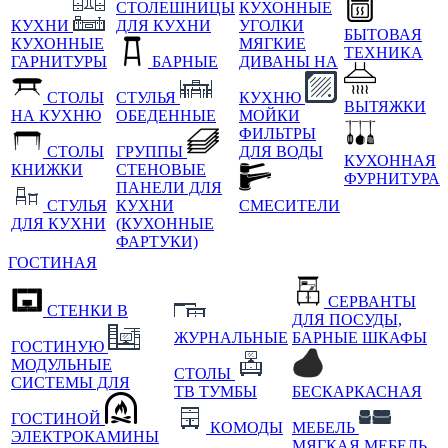
СТОЛЕШНИЦЫ
КУХОННЫЕ
КУХНИ
ДЛЯ КУХНИ
УГОЛКИ
БЫТОВАЯ
КУХОННЫЕ
МЯГКИЕ
ТЕХНИКА
ГАРНИТУРЫ
БАРНЫЕ
ДИВАНЫ НА
СТОЛЫ
СТУЛЬЯ
КУХНЮ
ВЫТЯЖКИ
НА КУХНЮ
ОБЕДЕННЫЕ
МОЙКИ
ФИЛЬТРЫ
СТОЛЫ
ГРУППЫ
ДЛЯ ВОДЫ
КУХОННАЯ
КНИЖКИ
СТЕНОВЫЕ
ФУРНИТУРА
ПАНЕЛИ ДЛЯ
СТУЛЬЯ
КУХНИ
СМЕСИТЕЛИ
ДЛЯ КУХНИ
(КУХОННЫЕ
ФАРТУКИ)
ГОСТИНАЯ
СЕРВАНТЫ
СТЕНКИ В
ДЛЯ ПОСУДЫ,
ЖУРНАЛЬНЫЕ
БАРНЫЕ ШКАФЫ
ГОСТИНУЮ
МОДУЛЬНЫЕ
СТОЛЫ
СИСТЕМЫ ДЛЯ
ТВ ТУМБЫ
БЕСКАРКАСНАЯ
ГОСТИНОЙ
КОМОДЫ
МЕБЕЛЬ
ЭЛЕКТРОКАМИНЫ
МЯГКАЯ МЕБЕЛЬ