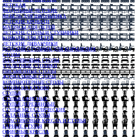
ДЕТСКАЯ
МОДУЛЬНЫЕ ДЕТСКИЕ
МЕБЕЛЬ ДЛЯ ШКОЛЬНИКА
ДЕТСКИЕ КРОВАТИ
МАТРАСЫ ДЛЯ ДЕТЕЙ
ДЕТСКИЕ СТОЛЫ И СТУЛЬЧИКИ
КОМОДЫ ДЛЯ ДЕТЕЙ
ДЕТСКИЕ ДИВАНЧИКИ
ДЕТСКИЙ СТУЛЬЧИК ДЛЯ КОРМЛЕНИЯ
СТОЛЫ
ПЛАСТИКОВЫЕ СТОЛЫ
ТУАЛЕТНЫЕ СТОЛИКИ
ПИСЬМЕННЫЕ СТОЛЫ
ЖУРНАЛЬНЫЕ СТОЛЫ
КОМПЬЮТЕРНЫЕ СТОЛЫ
СТОЛЫ НА КУХНЮ
СТУЛЬЯ
СТУЛЬЯ ОФИСНЫЕ
СТУЛЬЯ ДЕРЕВЯННЫЕ
СТУЛЬЯ МЕТАЛЛИЧЕСКИЕ
СКЛАДНЫЕ СТУЛЬЯ
ПЛАСТИКОВЫЕ КРЕСЛА И СТУЛЬЯ
БАРНЫЕ СТУЛЬЯ
ОФИСНЫЕ КРЕСЛА