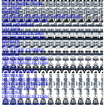
ЖУРНАЛЬНЫЕ СТОЛЫ
ТВ ТУМБЫ
КОМОДЫ
СЕРВАНТЫ ДЛЯ ПОСУДЫ, БАРНЫЕ ШКАФЫ
БЕСКАРКАСНАЯ МЕБЕЛЬ
МЯГКАЯ МЕБЕЛЬ
СПАЛЬНЯ
ИНТЕРЬЕРЫ СПАЛЬНИ
МОДУЛЬНЫЕ СПАЛЬНИ
КРОВАТИ
МАТРАСЫ
ТУАЛЕТНЫЕ СТОЛИКИ
КОМОДЫ
ПРИКРОВАТНЫЕ ТУМБЫ
ГАРДЕРОБНЫЕ СИСТЕМЫ
ЗЕРКАЛА
ЭЛЕКТРОКАМИНЫ
ПРИХОЖАЯ
МАЛЕНЬКИЕ ПРИХОЖИЕ
МОДУЛЬНЫЕ ПРИХОЖИЕ
ОБУВНЫЕ ТУМБЫ
ВЕШАЛКИ
ГАРДЕРОБНЫЕ СИСТЕМЫ
ЗЕРКАЛА
ПУФИКИ И БАНКЕТКИ