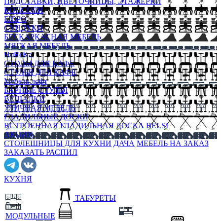
ПОДСТАВКИ, ЦВЕТОЧНИЦЫ, ЭТАЖЕРКИ
КОНСОЛИ
БЮРО
СУНДУКИ
БЕСКАРКАСНАЯ МЕБЕЛЬ
МЯГКАЯ МЕБЕЛЬ
HoReKa
СТОЛЫ ДЛЯ КАФЕ
СТУЛЬЯ ДЛЯ КАФЕ
Мебель лофт
БАРНЫЕ СТУЛЬЯ
ВЕШАЛКИ
УЛИЧНАЯ МЕБЕЛЬ
ГЛАДИЛЬНЫЕ ДОСКИ
ВСТРОЕННАЯ ГЛАДИЛЬНАЯ ДОСКА BELSI
АКЦИИ
СТОЛЕШНИЦЫ ДЛЯ КУХНИ
ДАЧА
МЕБЕЛЬ НА ЗАКАЗ
ЗАКАЗАТЬ РАСПИЛ
КУХНЯ
ТАБУРЕТЫ
МОДУЛЬНЫЕ