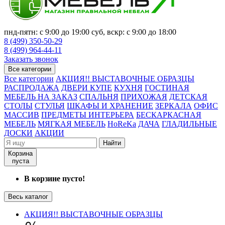
пнд-пятн: с 9:00 до 19:00 суб, вскр: с 9:00 до 18:00
8 (499) 350-50-29
8 (499) 964-44-11
Заказать звонок
Все категории
Все категории
АКЦИЯ!! ВЫСТАВОЧНЫЕ ОБРАЗЦЫ
РАСПРОДАЖА
ДВЕРИ КУПЕ
КУХНЯ
ГОСТИНАЯ
МЕБЕЛЬ НА ЗАКАЗ
СПАЛЬНЯ
ПРИХОЖАЯ
ДЕТСКАЯ
СТОЛЫ
СТУЛЬЯ
ШКАФЫ И ХРАНЕНИЕ
ЗЕРКАЛА
ОФИС
МАССИВ
ПРЕДМЕТЫ ИНТЕРЬЕРА
БЕСКАРКАСНАЯ
МЕБЕЛЬ
МЯГКАЯ МЕБЕЛЬ
HoReKa
ДАЧА
ГЛАДИЛЬНЫЕ
ДОСКИ
АКЦИИ
Найти
Корзина
пуста
В корзине пусто!
Весь каталог
АКЦИЯ!! ВЫСТАВОЧНЫЕ ОБРАЗЦЫ