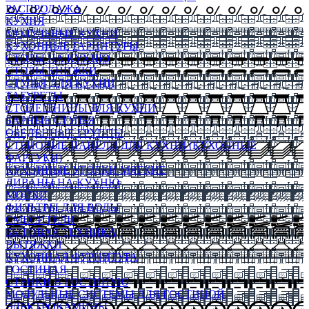
РАСПРОДАЖА
КУХНЯ
МОДУЛЬНЫЕ КУХНИ
КУХОННЫЕ ГАРНИТУРЫ
СТОЛЫ НА КУХНЮ
СТОЛЫ КНИЖКИ
СТУЛЬЯ ДЛЯ КУХНИ
ТАБУРЕТЫ
СТОЛЕШНИЦЫ ДЛЯ КУХНИ
БАРНЫЕ СТУЛЬЯ
ОБЕДЕННЫЕ ГРУППЫ
СТЕНОВЫЕ ПАНЕЛИ ДЛЯ КУХНИ (КУХОННЫЕ
ФАРТУКИ)
КУХОННЫЕ УГОЛКИ МЯГКИЕ
ДИВАНЫ НА КУХНЮ
МОЙКИ
ФИЛЬТРЫ ДЛЯ ВОДЫ
СМЕСИТЕЛИ
БЫТОВАЯ ТЕХНИКА
ВЫТЯЖКИ
КУХОННАЯ ФУРНИТУРА
ГОСТИНАЯ
СТЕНКИ В ГОСТИНУЮ
МОДУЛЬНЫЕ СИСТЕМЫ ДЛЯ ГОСТИНОЙ
ЭЛЕКТРОКАМИНЫ