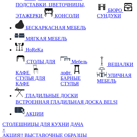
ПОДСТАВКИ, ЦВЕТОЧНИЦЫ,
БЮРО
ЭТАЖЕРКИ
КОНСОЛИ
СУНДУКИ
БЕСКАРКАСНАЯ МЕБЕЛЬ
МЯГКАЯ МЕБЕЛЬ
HoReKa
СТОЛЫ ДЛЯ
Мебель
ВЕШАЛКИ
КАФЕ
лофт
УЛИЧНАЯ
СТУЛЬЯ ДЛЯ
БАРНЫЕ
МЕБЕЛЬ
КАФЕ
СТУЛЬЯ
ГЛАДИЛЬНЫЕ ДОСКИ
ВСТРОЕННАЯ ГЛАДИЛЬНАЯ ДОСКА BELSI
АКЦИИ
СТОЛЕШНИЦЫ ДЛЯ КУХНИ
ДАЧА
×
АКЦИЯ!! ВЫСТАВОЧНЫЕ ОБРАЗЦЫ