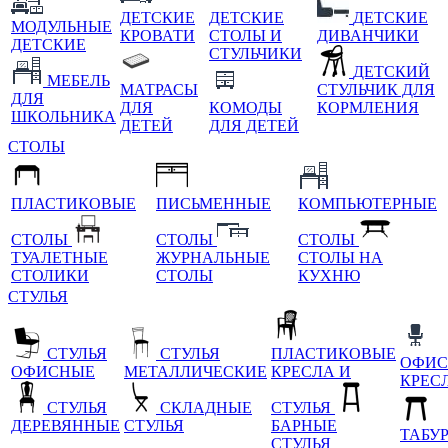
ДЕТСКИЕ
ДЕТСКИЕ
ДЕТСКИЕ
МОДУЛЬНЫЕ
КРОВАТИ
СТОЛЫ И
ДИВАНЧИКИ
ДЕТСКИЕ
СТУЛЬЧИКИ
ДЕТСКИЙ
МЕБЕЛЬ
МАТРАСЫ
СТУЛЬЧИК ДЛЯ
ДЛЯ
ДЛЯ
КОМОДЫ
КОРМЛЕНИЯ
ШКОЛЬНИКА
ДЕТЕЙ
ДЛЯ ДЕТЕЙ
СТОЛЫ
ПЛАСТИКОВЫЕ
ПИСЬМЕННЫЕ
КОМПЬЮТЕРНЫЕ
СТОЛЫ
СТОЛЫ
СТОЛЫ
ТУАЛЕТНЫЕ
ЖУРНАЛЬНЫЕ
СТОЛЫ НА
СТОЛИКИ
СТОЛЫ
КУХНЮ
СТУЛЬЯ
СТУЛЬЯ
СТУЛЬЯ
ПЛАСТИКОВЫЕ
ОФИС
ОФИСНЫЕ
МЕТАЛЛИЧЕСКИЕ
КРЕСЛА И
КРЕС
СТУЛЬЯ
СКЛАДНЫЕ
СТУЛЬЯ
ДЕРЕВЯННЫЕ
СТУЛЬЯ
БАРНЫЕ
ТАБУ
СТУЛЬЯ