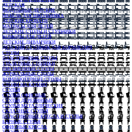
ДЕТСКАЯ
МОДУЛЬНЫЕ ДЕТСКИЕ
МЕБЕЛЬ ДЛЯ ШКОЛЬНИКА
ДЕТСКИЕ КРОВАТИ
МАТРАСЫ ДЛЯ ДЕТЕЙ
ДЕТСКИЕ СТОЛЫ И СТУЛЬЧИКИ
КОМОДЫ ДЛЯ ДЕТЕЙ
ДЕТСКИЕ ДИВАНЧИКИ
ДЕТСКИЙ СТУЛЬЧИК ДЛЯ КОРМЛЕНИЯ
СТОЛЫ
ПЛАСТИКОВЫЕ СТОЛЫ
ТУАЛЕТНЫЕ СТОЛИКИ
ПИСЬМЕННЫЕ СТОЛЫ
ЖУРНАЛЬНЫЕ СТОЛЫ
КОМПЬЮТЕРНЫЕ СТОЛЫ
СТОЛЫ НА КУХНЮ
СТУЛЬЯ
СТУЛЬЯ ОФИСНЫЕ
СТУЛЬЯ ДЕРЕВЯННЫЕ
СТУЛЬЯ МЕТАЛЛИЧЕСКИЕ
СКЛАДНЫЕ СТУЛЬЯ
ПЛАСТИКОВЫЕ КРЕСЛА И СТУЛЬЯ
БАРНЫЕ СТУЛЬЯ
ОФИСНЫЕ КРЕСЛА