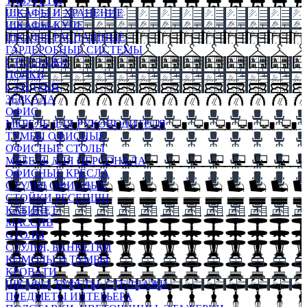
ТАБУРЕТЫ
ШКАФЫ И ХРАНЕНИЕ
ШКАФЫ-КУПЕ
ШКАФЫ-РАСПАШНЫЕ
ГАРДЕРОБНЫЕ СИСТЕМЫ
СТЕЛЛАЖИ
ПОЛКИ
СУНДУКИ
ЗЕРКАЛА
ОФИС
МЕБЕЛЬ ДЛЯ РУКОВОДИТЕЛЯ
ТУМБЫ ОФИСНЫЕ
ОФИСНЫЕ СТОЛЫ
МЕБЕЛЬ ДЛЯ ПЕРСОНАЛА
ОФИСНЫЕ КРЕСЛА
СТУЛЬЯ ОФИСНЫЕ
СТОЙКИ РЕСЕПШН
КАБИНЕТ
МАССИВ
СТОЛЫ
СТУЛЬЯ, БАНКЕТКИ
КОМОДЫ И ТУМБЫ
КРОВАТИ
ШКАФЫ, БУФЕТЫ, СТЕЛЛАЖИ
ПРЕДМЕТЫ ИНТЕРЬЕРА