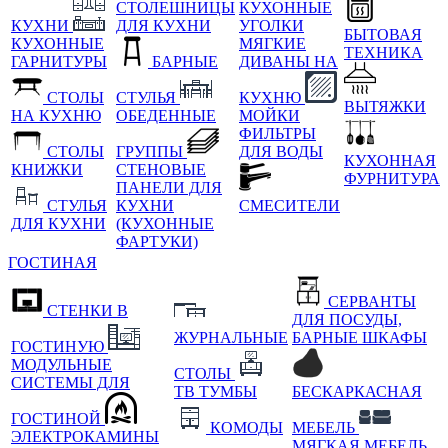
СТОЛЕШНИЦЫ
КУХОННЫЕ
КУХНИ
ДЛЯ КУХНИ
УГОЛКИ
БЫТОВАЯ
КУХОННЫЕ
МЯГКИЕ
ТЕХНИКА
ГАРНИТУРЫ
БАРНЫЕ
ДИВАНЫ НА
СТОЛЫ
СТУЛЬЯ
КУХНЮ
ВЫТЯЖКИ
НА КУХНЮ
ОБЕДЕННЫЕ
МОЙКИ
ФИЛЬТРЫ
СТОЛЫ
ГРУППЫ
ДЛЯ ВОДЫ
КУХОННАЯ
КНИЖКИ
СТЕНОВЫЕ
ФУРНИТУРА
ПАНЕЛИ ДЛЯ
СТУЛЬЯ
КУХНИ
СМЕСИТЕЛИ
ДЛЯ КУХНИ
(КУХОННЫЕ
ФАРТУКИ)
ГОСТИНАЯ
СЕРВАНТЫ
СТЕНКИ В
ДЛЯ ПОСУДЫ,
ЖУРНАЛЬНЫЕ
БАРНЫЕ ШКАФЫ
ГОСТИНУЮ
МОДУЛЬНЫЕ
СТОЛЫ
СИСТЕМЫ ДЛЯ
ТВ ТУМБЫ
БЕСКАРКАСНАЯ
ГОСТИНОЙ
КОМОДЫ
МЕБЕЛЬ
ЭЛЕКТРОКАМИНЫ
МЯГКАЯ МЕБЕЛЬ