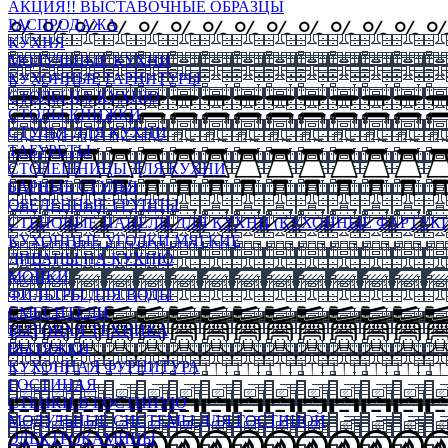
АКЦИЯ!! ВЫСТАВОЧНЫЕ ОБРАЗЦЫ
РАСПРОДАЖА
КУХНЯ
МОДУЛЬНЫЕ КУХНИ
КУХОННЫЕ ГАРНИТУРЫ
СТОЛЫ НА КУХНЮ
СТОЛЫ КНИЖКИ
СТУЛЬЯ ДЛЯ КУХНИ
ТАБУРЕТЫ
СТОЛЕШНИЦЫ ДЛЯ КУХНИ
БАРНЫЕ СТУЛЬЯ
ОБЕДЕННЫЕ ГРУППЫ
СТЕНОВЫЕ ПАНЕЛИ ДЛЯ КУХНИ (КУХОННЫЕ ФАРТУКИ
КУХОННЫЕ УГОЛКИ МЯГКИЕ
ДИВАНЫ НА КУХНЮ
МОЙКИ
ФИЛЬТРЫ ДЛЯ ВОДЫ
СМЕСИТЕЛИ
БЫТОВАЯ ТЕХНИКА
ВЫТЯЖКИ
КУХОННАЯ ФУРНИТУРА
ГОСТИНАЯ
СТЕНКИ В ГОСТИНУЮ
МОДУЛЬНЫЕ СИСТЕМЫ ДЛЯ ГОСТИНОЙ
ЭЛЕКТРОКАМИНЫ