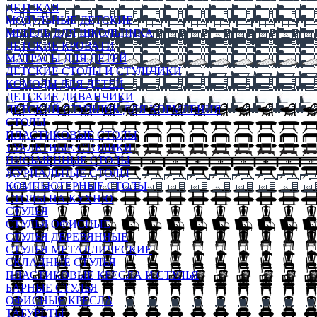
ДЕТСКАЯ
МОДУЛЬНЫЕ ДЕТСКИЕ
МЕБЕЛЬ ДЛЯ ШКОЛЬНИКА
ДЕТСКИЕ КРОВАТИ
МАТРАСЫ ДЛЯ ДЕТЕЙ
ДЕТСКИЕ СТОЛЫ И СТУЛЬЧИКИ
КОМОДЫ ДЛЯ ДЕТЕЙ
ДЕТСКИЕ ДИВАНЧИКИ
ДЕТСКИЙ СТУЛЬЧИК ДЛЯ КОРМЛЕНИЯ
СТОЛЫ
ПЛАСТИКОВЫЕ СТОЛЫ
ТУАЛЕТНЫЕ СТОЛИКИ
ПИСЬМЕННЫЕ СТОЛЫ
ЖУРНАЛЬНЫЕ СТОЛЫ
КОМПЬЮТЕРНЫЕ СТОЛЫ
СТОЛЫ НА КУХНЮ
СТУЛЬЯ
СТУЛЬЯ ОФИСНЫЕ
СТУЛЬЯ ДЕРЕВЯННЫЕ
СТУЛЬЯ МЕТАЛЛИЧЕСКИЕ
СКЛАДНЫЕ СТУЛЬЯ
ПЛАСТИКОВЫЕ КРЕСЛА И СТУЛЬЯ
БАРНЫЕ СТУЛЬЯ
ОФИСНЫЕ КРЕСЛА
ТАБУРЕТЫ