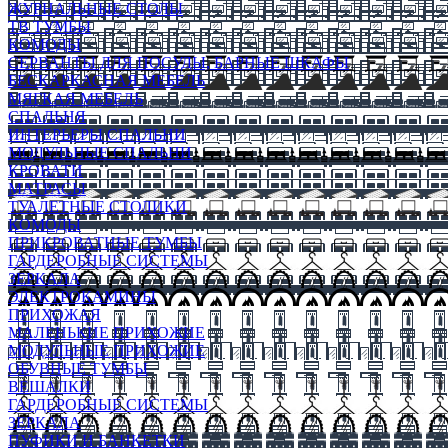
ЖУРНАЛЬНЫЕ СТОЛЫ
ТВ ТУМБЫ
КОМОДЫ
СЕРВАНТЫ ДЛЯ ПОСУДЫ, БАРНЫЕ ШКАФЫ
БЕСКАРКАСНАЯ МЕБЕЛЬ
МЯГКАЯ МЕБЕЛЬ
СПАЛЬНЯ
ИНТЕРЬЕРЫ СПАЛЬНИ
МОДУЛЬНЫЕ СПАЛЬНИ
КРОВАТИ
МАТРАСЫ
ТУАЛЕТНЫЕ СТОЛИКИ
КОМОДЫ
ПРИКРОВАТНЫЕ ТУМБЫ
ГАРДЕРОБНЫЕ СИСТЕМЫ
ЗЕРКАЛА
ЭЛЕКТРОКАМИНЫ
ПРИХОЖАЯ
МАЛЕНЬКИЕ ПРИХОЖИЕ
МОДУЛЬНЫЕ ПРИХОЖИЕ
ОБУВНЫЕ ТУМБЫ
ВЕШАЛКИ
ГАРДЕРОБНЫЕ СИСТЕМЫ
ЗЕРКАЛА
ПУФИКИ И БАНКЕТКИ