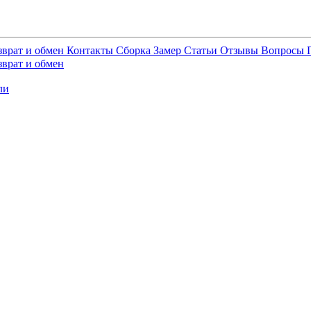
зврат и обмен
Контакты
Сборка
Замер
Статьи
Отзывы
Вопросы
зврат и обмен
ли