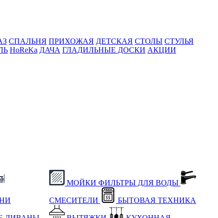
АЗ
СПАЛЬНЯ
ПРИХОЖАЯ
ДЕТСКАЯ
СТОЛЫ
СТУЛЬЯ
ЛЬ
HoReKa
ДАЧА
ГЛАДИЛЬНЫЕ ДОСКИ
АКЦИИ
МОЙКИ
ФИЛЬТРЫ ДЛЯ ВОДЫ
ХНИ
СМЕСИТЕЛИ
БЫТОВАЯ ТЕХНИКА
Е
ДИВАНЫ
ВЫТЯЖКИ
КУХОННАЯ