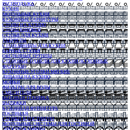
РАСПРОДАЖА
КУХНЯ
МОДУЛЬНЫЕ КУХНИ
КУХОННЫЕ ГАРНИТУРЫ
СТОЛЫ НА КУХНЮ
СТОЛЫ КНИЖКИ
СТУЛЬЯ ДЛЯ КУХНИ
ТАБУРЕТЫ
СТОЛЕШНИЦЫ ДЛЯ КУХНИ
БАРНЫЕ СТУЛЬЯ
ОБЕДЕННЫЕ ГРУППЫ
СТЕНОВЫЕ ПАНЕЛИ ДЛЯ КУХНИ (КУХОННЫЕ
ФАРТУКИ)
КУХОННЫЕ УГОЛКИ МЯГКИЕ
ДИВАНЫ НА КУХНЮ
МОЙКИ
ФИЛЬТРЫ ДЛЯ ВОДЫ
СМЕСИТЕЛИ
БЫТОВАЯ ТЕХНИКА
ВЫТЯЖКИ
КУХОННАЯ ФУРНИТУРА
ГОСТИНАЯ
СТЕНКИ В ГОСТИНУЮ
МОДУЛЬНЫЕ СИСТЕМЫ ДЛЯ ГОСТИНОЙ
ЭЛЕКТРОКАМИНЫ