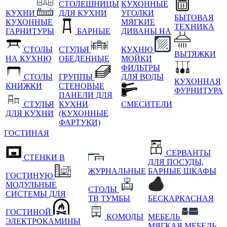
СТОЛЕШНИЦЫ
КУХОННЫЕ
КУХНИ
ДЛЯ КУХНИ
УГОЛКИ
БЫТОВАЯ
КУХОННЫЕ
МЯГКИЕ
ТЕХНИКА
ГАРНИТУРЫ
БАРНЫЕ
ДИВАНЫ НА
СТОЛЫ
СТУЛЬЯ
КУХНЮ
ВЫТЯЖКИ
НА КУХНЮ
ОБЕДЕННЫЕ
МОЙКИ
ФИЛЬТРЫ
СТОЛЫ
ГРУППЫ
ДЛЯ ВОДЫ
КУХОННАЯ
КНИЖКИ
СТЕНОВЫЕ
ФУРНИТУРА
ПАНЕЛИ ДЛЯ
СТУЛЬЯ
КУХНИ
СМЕСИТЕЛИ
ДЛЯ КУХНИ
(КУХОННЫЕ
ФАРТУКИ)
ГОСТИНАЯ
СЕРВАНТЫ
СТЕНКИ В
ДЛЯ ПОСУДЫ,
ЖУРНАЛЬНЫЕ
БАРНЫЕ ШКАФЫ
ГОСТИНУЮ
МОДУЛЬНЫЕ
СТОЛЫ
СИСТЕМЫ ДЛЯ
ТВ ТУМБЫ
БЕСКАРКАСНАЯ
ГОСТИНОЙ
КОМОДЫ
МЕБЕЛЬ
ЭЛЕКТРОКАМИНЫ
МЯГКАЯ МЕБЕЛЬ