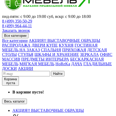
пнд-пятн: с 9:00 до 19:00 суб, вскр: с 9:00 до 18:00
8 (499) 350-50-29
8 (499) 964-44-11
Заказать звонок
Все категории
Все категории
АКЦИЯ!! ВЫСТАВОЧНЫЕ ОБРАЗЦЫ
РАСПРОДАЖА
ДВЕРИ КУПЕ
КУХНЯ
ГОСТИНАЯ
МЕБЕЛЬ НА ЗАКАЗ
СПАЛЬНЯ
ПРИХОЖАЯ
ДЕТСКАЯ
СТОЛЫ
СТУЛЬЯ
ШКАФЫ И ХРАНЕНИЕ
ЗЕРКАЛА
ОФИС
МАССИВ
ПРЕДМЕТЫ ИНТЕРЬЕРА
БЕСКАРКАСНАЯ
МЕБЕЛЬ
МЯГКАЯ МЕБЕЛЬ
HoReKa
ДАЧА
ГЛАДИЛЬНЫЕ
ДОСКИ
АКЦИИ
Найти
Корзина
пуста
В корзине пусто!
Весь каталог
АКЦИЯ!! ВЫСТАВОЧНЫЕ ОБРАЗЦЫ