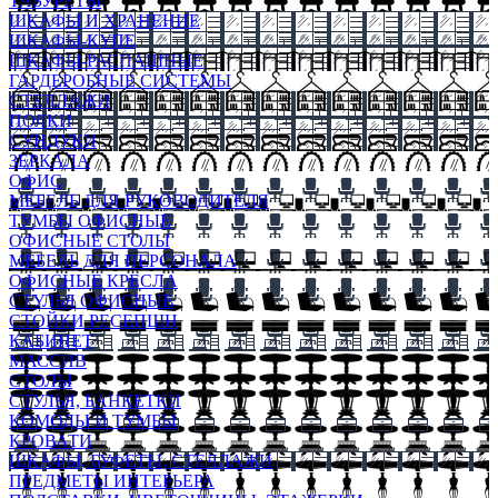
ТАБУРЕТЫ
ШКАФЫ И ХРАНЕНИЕ
ШКАФЫ-КУПЕ
ШКАФЫ-РАСПАШНЫЕ
ГАРДЕРОБНЫЕ СИСТЕМЫ
СТЕЛЛАЖИ
ПОЛКИ
СУНДУКИ
ЗЕРКАЛА
ОФИС
МЕБЕЛЬ ДЛЯ РУКОВОДИТЕЛЯ
ТУМБЫ ОФИСНЫЕ
ОФИСНЫЕ СТОЛЫ
МЕБЕЛЬ ДЛЯ ПЕРСОНАЛА
ОФИСНЫЕ КРЕСЛА
СТУЛЬЯ ОФИСНЫЕ
СТОЙКИ РЕСЕПШН
КАБИНЕТ
МАССИВ
СТОЛЫ
СТУЛЬЯ, БАНКЕТКИ
КОМОДЫ И ТУМБЫ
КРОВАТИ
ШКАФЫ, БУФЕТЫ, СТЕЛЛАЖИ
ПРЕДМЕТЫ ИНТЕРЬЕРА