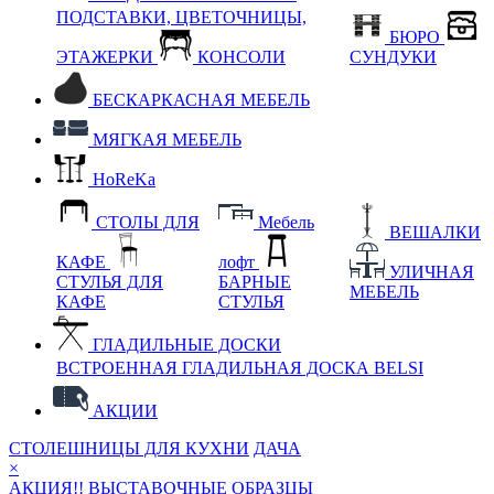
ПОДСТАВКИ, ЦВЕТОЧНИЦЫ,
БЮРО
ЭТАЖЕРКИ
КОНСОЛИ
СУНДУКИ
БЕСКАРКАСНАЯ МЕБЕЛЬ
МЯГКАЯ МЕБЕЛЬ
HoReKa
СТОЛЫ ДЛЯ
Мебель
ВЕШАЛКИ
КАФЕ
лофт
УЛИЧНАЯ
СТУЛЬЯ ДЛЯ
БАРНЫЕ
МЕБЕЛЬ
КАФЕ
СТУЛЬЯ
ГЛАДИЛЬНЫЕ ДОСКИ
ВСТРОЕННАЯ ГЛАДИЛЬНАЯ ДОСКА BELSI
АКЦИИ
СТОЛЕШНИЦЫ ДЛЯ КУХНИ
ДАЧА
×
АКЦИЯ!! ВЫСТАВОЧНЫЕ ОБРАЗЦЫ