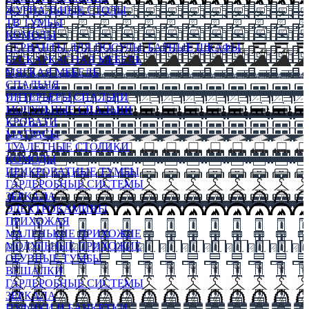
ЖУРНАЛЬНЫЕ СТОЛЫ
ТВ ТУМБЫ
КОМОДЫ
СЕРВАНТЫ ДЛЯ ПОСУДЫ, БАРНЫЕ ШКАФЫ
БЕСКАРКАСНАЯ МЕБЕЛЬ
МЯГКАЯ МЕБЕЛЬ
СПАЛЬНЯ
ИНТЕРЬЕРЫ СПАЛЬНИ
МОДУЛЬНЫЕ СПАЛЬНИ
КРОВАТИ
МАТРАСЫ
ТУАЛЕТНЫЕ СТОЛИКИ
КОМОДЫ
ПРИКРОВАТНЫЕ ТУМБЫ
ГАРДЕРОБНЫЕ СИСТЕМЫ
ЗЕРКАЛА
ЭЛЕКТРОКАМИНЫ
ПРИХОЖАЯ
МАЛЕНЬКИЕ ПРИХОЖИЕ
МОДУЛЬНЫЕ ПРИХОЖИЕ
ОБУВНЫЕ ТУМБЫ
ВЕШАЛКИ
ГАРДЕРОБНЫЕ СИСТЕМЫ
ЗЕРКАЛА
ПУФИКИ И БАНКЕТКИ