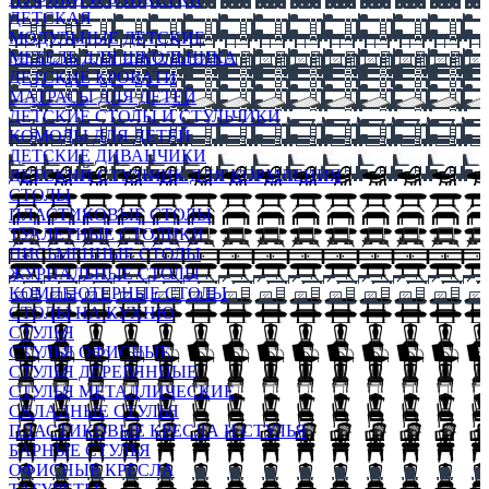
ДЕТСКАЯ
МОДУЛЬНЫЕ ДЕТСКИЕ
МЕБЕЛЬ ДЛЯ ШКОЛЬНИКА
ДЕТСКИЕ КРОВАТИ
МАТРАСЫ ДЛЯ ДЕТЕЙ
ДЕТСКИЕ СТОЛЫ И СТУЛЬЧИКИ
КОМОДЫ ДЛЯ ДЕТЕЙ
ДЕТСКИЕ ДИВАНЧИКИ
ДЕТСКИЙ СТУЛЬЧИК ДЛЯ КОРМЛЕНИЯ
СТОЛЫ
ПЛАСТИКОВЫЕ СТОЛЫ
ТУАЛЕТНЫЕ СТОЛИКИ
ПИСЬМЕННЫЕ СТОЛЫ
ЖУРНАЛЬНЫЕ СТОЛЫ
КОМПЬЮТЕРНЫЕ СТОЛЫ
СТОЛЫ НА КУХНЮ
СТУЛЬЯ
СТУЛЬЯ ОФИСНЫЕ
СТУЛЬЯ ДЕРЕВЯННЫЕ
СТУЛЬЯ МЕТАЛЛИЧЕСКИЕ
СКЛАДНЫЕ СТУЛЬЯ
ПЛАСТИКОВЫЕ КРЕСЛА И СТУЛЬЯ
БАРНЫЕ СТУЛЬЯ
ОФИСНЫЕ КРЕСЛА