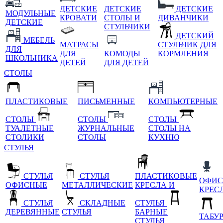
ДЕТСКИЕ
ДЕТСКИЕ
ДЕТСКИЕ
МОДУЛЬНЫЕ
КРОВАТИ
СТОЛЫ И
ДИВАНЧИКИ
ДЕТСКИЕ
СТУЛЬЧИКИ
ДЕТСКИЙ
МЕБЕЛЬ
МАТРАСЫ
СТУЛЬЧИК ДЛЯ
ДЛЯ
ДЛЯ
КОМОДЫ
КОРМЛЕНИЯ
ШКОЛЬНИКА
ДЕТЕЙ
ДЛЯ ДЕТЕЙ
СТОЛЫ
ПЛАСТИКОВЫЕ
ПИСЬМЕННЫЕ
КОМПЬЮТЕРНЫЕ
СТОЛЫ
СТОЛЫ
СТОЛЫ
ТУАЛЕТНЫЕ
ЖУРНАЛЬНЫЕ
СТОЛЫ НА
СТОЛИКИ
СТОЛЫ
КУХНЮ
СТУЛЬЯ
СТУЛЬЯ
СТУЛЬЯ
ПЛАСТИКОВЫЕ
ОФИС
ОФИСНЫЕ
МЕТАЛЛИЧЕСКИЕ
КРЕСЛА И
КРЕС
СТУЛЬЯ
СКЛАДНЫЕ
СТУЛЬЯ
ДЕРЕВЯННЫЕ
СТУЛЬЯ
БАРНЫЕ
ТАБУ
СТУЛЬЯ