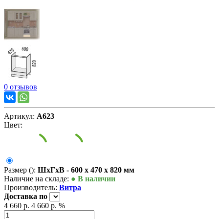
0 отзывов
Артикул:
А623
Цвет:
Размер ():
ШxГxВ - 600 x 470 x 820 мм
Наличие на складе:
● В наличии
Производитель:
Витра
Доставка
по
4 660 р.
4 660 р.
%