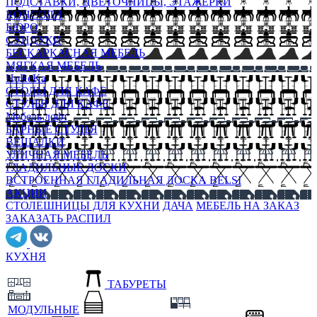
ПОДСТАВКИ, ЦВЕТОЧНИЦЫ, ЭТАЖЕРКИ
КОНСОЛИ
БЮРО
СУНДУКИ
БЕСКАРКАСНАЯ МЕБЕЛЬ
МЯГКАЯ МЕБЕЛЬ
HoReKa
СТОЛЫ ДЛЯ КАФЕ
СТУЛЬЯ ДЛЯ КАФЕ
Мебель лофт
БАРНЫЕ СТУЛЬЯ
ВЕШАЛКИ
УЛИЧНАЯ МЕБЕЛЬ
ГЛАДИЛЬНЫЕ ДОСКИ
ВСТРОЕННАЯ ГЛАДИЛЬНАЯ ДОСКА BELSI
АКЦИИ
СТОЛЕШНИЦЫ ДЛЯ КУХНИ
ДАЧА
МЕБЕЛЬ НА ЗАКАЗ
ЗАКАЗАТЬ РАСПИЛ
КУХНЯ
ТАБУРЕТЫ
МОДУЛЬНЫЕ