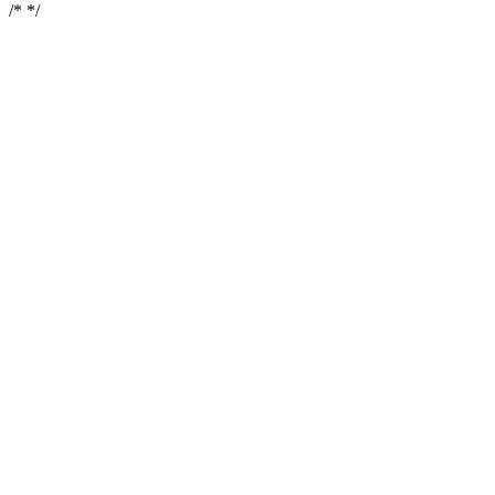
/*
*/