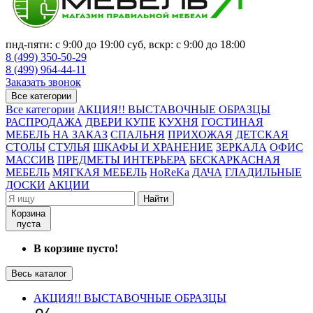
пнд-пятн: с 9:00 до 19:00 суб, вскр: с 9:00 до 18:00
8 (499) 350-50-29
8 (499) 964-44-11
Заказать звонок
Все категории
Все категории
АКЦИЯ!! ВЫСТАВОЧНЫЕ ОБРАЗЦЫ
РАСПРОДАЖА
ДВЕРИ КУПЕ
КУХНЯ
ГОСТИНАЯ
МЕБЕЛЬ НА ЗАКАЗ
СПАЛЬНЯ
ПРИХОЖАЯ
ДЕТСКАЯ
СТОЛЫ
СТУЛЬЯ
ШКАФЫ И ХРАНЕНИЕ
ЗЕРКАЛА
ОФИС
МАССИВ
ПРЕДМЕТЫ ИНТЕРЬЕРА
БЕСКАРКАСНАЯ
МЕБЕЛЬ
МЯГКАЯ МЕБЕЛЬ
HoReKa
ДАЧА
ГЛАДИЛЬНЫЕ
ДОСКИ
АКЦИИ
Найти
Корзина
пуста
В корзине пусто!
Весь каталог
АКЦИЯ!! ВЫСТАВОЧНЫЕ ОБРАЗЦЫ