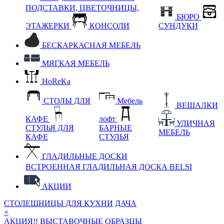
ПОДСТАВКИ, ЦВЕТОЧНИЦЫ,
БЮРО
ЭТАЖЕРКИ
КОНСОЛИ
СУНДУКИ
БЕСКАРКАСНАЯ МЕБЕЛЬ
МЯГКАЯ МЕБЕЛЬ
HoReKa
СТОЛЫ ДЛЯ
Мебель
ВЕШАЛКИ
КАФЕ
лофт
УЛИЧНАЯ
СТУЛЬЯ ДЛЯ
БАРНЫЕ
МЕБЕЛЬ
КАФЕ
СТУЛЬЯ
ГЛАДИЛЬНЫЕ ДОСКИ
ВСТРОЕННАЯ ГЛАДИЛЬНАЯ ДОСКА BELSI
АКЦИИ
СТОЛЕШНИЦЫ ДЛЯ КУХНИ
ДАЧА
×
АКЦИЯ!! ВЫСТАВОЧНЫЕ ОБРАЗЦЫ