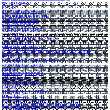
РАСПРОДАЖА
КУХНЯ
МОДУЛЬНЫЕ КУХНИ
КУХОННЫЕ ГАРНИТУРЫ
СТОЛЫ НА КУХНЮ
СТОЛЫ КНИЖКИ
СТУЛЬЯ ДЛЯ КУХНИ
ТАБУРЕТЫ
СТОЛЕШНИЦЫ ДЛЯ КУХНИ
БАРНЫЕ СТУЛЬЯ
ОБЕДЕННЫЕ ГРУППЫ
СТЕНОВЫЕ ПАНЕЛИ ДЛЯ КУХНИ (КУХОННЫЕ
ФАРТУКИ)
КУХОННЫЕ УГОЛКИ МЯГКИЕ
ДИВАНЫ НА КУХНЮ
МОЙКИ
ФИЛЬТРЫ ДЛЯ ВОДЫ
СМЕСИТЕЛИ
БЫТОВАЯ ТЕХНИКА
ВЫТЯЖКИ
КУХОННАЯ ФУРНИТУРА
ГОСТИНАЯ
СТЕНКИ В ГОСТИНУЮ
МОДУЛЬНЫЕ СИСТЕМЫ ДЛЯ ГОСТИНОЙ
ЭЛЕКТРОКАМИНЫ