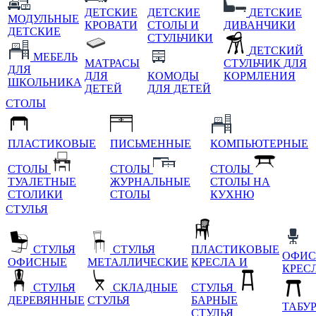
ДЕТСКИЕ
ДЕТСКИЕ
ДЕТСКИЕ
МОДУЛЬНЫЕ
КРОВАТИ
СТОЛЫ И
ДИВАНЧИКИ
ДЕТСКИЕ
СТУЛЬЧИКИ
ДЕТСКИЙ
МЕБЕЛЬ
МАТРАСЫ
СТУЛЬЧИК ДЛЯ
ДЛЯ
ДЛЯ
КОМОДЫ
КОРМЛЕНИЯ
ШКОЛЬНИКА
ДЕТЕЙ
ДЛЯ ДЕТЕЙ
СТОЛЫ
ПЛАСТИКОВЫЕ
ПИСЬМЕННЫЕ
КОМПЬЮТЕРНЫЕ
СТОЛЫ
СТОЛЫ
СТОЛЫ
ТУАЛЕТНЫЕ
ЖУРНАЛЬНЫЕ
СТОЛЫ НА
СТОЛИКИ
СТОЛЫ
КУХНЮ
СТУЛЬЯ
СТУЛЬЯ
СТУЛЬЯ
ПЛАСТИКОВЫЕ
ОФИС
ОФИСНЫЕ
МЕТАЛЛИЧЕСКИЕ
КРЕСЛА И
КРЕС
СТУЛЬЯ
СКЛАДНЫЕ
СТУЛЬЯ
ДЕРЕВЯННЫЕ
СТУЛЬЯ
БАРНЫЕ
ТАБУ
СТУЛЬЯ