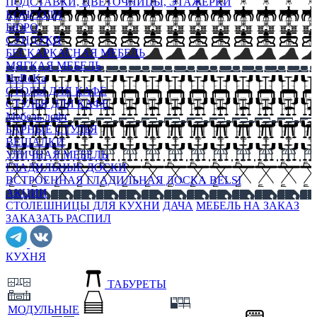
ПОДСТАВКИ, ЦВЕТОЧНИЦЫ, ЭТАЖЕРКИ
КОНСОЛИ
БЮРО
СУНДУКИ
БЕСКАРКАСНАЯ МЕБЕЛЬ
МЯГКАЯ МЕБЕЛЬ
HoReKa
СТОЛЫ ДЛЯ КАФЕ
СТУЛЬЯ ДЛЯ КАФЕ
Мебель лофт
БАРНЫЕ СТУЛЬЯ
ВЕШАЛКИ
УЛИЧНАЯ МЕБЕЛЬ
ГЛАДИЛЬНЫЕ ДОСКИ
ВСТРОЕННАЯ ГЛАДИЛЬНАЯ ДОСКА BELSI
АКЦИИ
СТОЛЕШНИЦЫ ДЛЯ КУХНИ
ДАЧА
МЕБЕЛЬ НА ЗАКАЗ
ЗАКАЗАТЬ РАСПИЛ
КУХНЯ
ТАБУРЕТЫ
МОДУЛЬНЫЕ