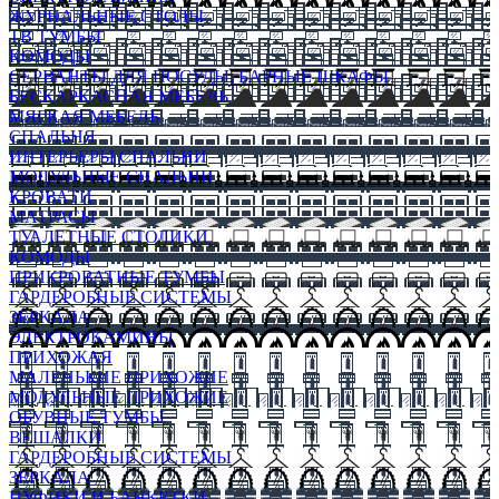
ЖУРНАЛЬНЫЕ СТОЛЫ
ТВ ТУМБЫ
КОМОДЫ
СЕРВАНТЫ ДЛЯ ПОСУДЫ, БАРНЫЕ ШКАФЫ
БЕСКАРКАСНАЯ МЕБЕЛЬ
МЯГКАЯ МЕБЕЛЬ
СПАЛЬНЯ
ИНТЕРЬЕРЫ СПАЛЬНИ
МОДУЛЬНЫЕ СПАЛЬНИ
КРОВАТИ
МАТРАСЫ
ТУАЛЕТНЫЕ СТОЛИКИ
КОМОДЫ
ПРИКРОВАТНЫЕ ТУМБЫ
ГАРДЕРОБНЫЕ СИСТЕМЫ
ЗЕРКАЛА
ЭЛЕКТРОКАМИНЫ
ПРИХОЖАЯ
МАЛЕНЬКИЕ ПРИХОЖИЕ
МОДУЛЬНЫЕ ПРИХОЖИЕ
ОБУВНЫЕ ТУМБЫ
ВЕШАЛКИ
ГАРДЕРОБНЫЕ СИСТЕМЫ
ЗЕРКАЛА
ПУФИКИ И БАНКЕТКИ