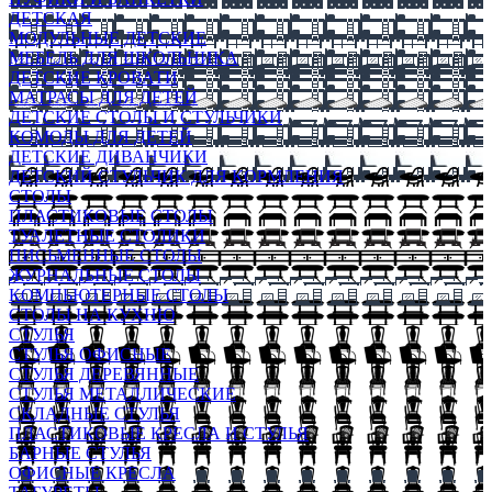
ДЕТСКАЯ
МОДУЛЬНЫЕ ДЕТСКИЕ
МЕБЕЛЬ ДЛЯ ШКОЛЬНИКА
ДЕТСКИЕ КРОВАТИ
МАТРАСЫ ДЛЯ ДЕТЕЙ
ДЕТСКИЕ СТОЛЫ И СТУЛЬЧИКИ
КОМОДЫ ДЛЯ ДЕТЕЙ
ДЕТСКИЕ ДИВАНЧИКИ
ДЕТСКИЙ СТУЛЬЧИК ДЛЯ КОРМЛЕНИЯ
СТОЛЫ
ПЛАСТИКОВЫЕ СТОЛЫ
ТУАЛЕТНЫЕ СТОЛИКИ
ПИСЬМЕННЫЕ СТОЛЫ
ЖУРНАЛЬНЫЕ СТОЛЫ
КОМПЬЮТЕРНЫЕ СТОЛЫ
СТОЛЫ НА КУХНЮ
СТУЛЬЯ
СТУЛЬЯ ОФИСНЫЕ
СТУЛЬЯ ДЕРЕВЯННЫЕ
СТУЛЬЯ МЕТАЛЛИЧЕСКИЕ
СКЛАДНЫЕ СТУЛЬЯ
ПЛАСТИКОВЫЕ КРЕСЛА И СТУЛЬЯ
БАРНЫЕ СТУЛЬЯ
ОФИСНЫЕ КРЕСЛА