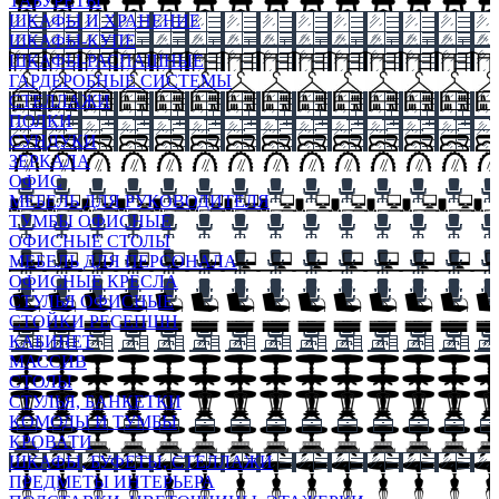
ТАБУРЕТЫ
ШКАФЫ И ХРАНЕНИЕ
ШКАФЫ-КУПЕ
ШКАФЫ-РАСПАШНЫЕ
ГАРДЕРОБНЫЕ СИСТЕМЫ
СТЕЛЛАЖИ
ПОЛКИ
СУНДУКИ
ЗЕРКАЛА
ОФИС
МЕБЕЛЬ ДЛЯ РУКОВОДИТЕЛЯ
ТУМБЫ ОФИСНЫЕ
ОФИСНЫЕ СТОЛЫ
МЕБЕЛЬ ДЛЯ ПЕРСОНАЛА
ОФИСНЫЕ КРЕСЛА
СТУЛЬЯ ОФИСНЫЕ
СТОЙКИ РЕСЕПШН
КАБИНЕТ
МАССИВ
СТОЛЫ
СТУЛЬЯ, БАНКЕТКИ
КОМОДЫ И ТУМБЫ
КРОВАТИ
ШКАФЫ, БУФЕТЫ, СТЕЛЛАЖИ
ПРЕДМЕТЫ ИНТЕРЬЕРА