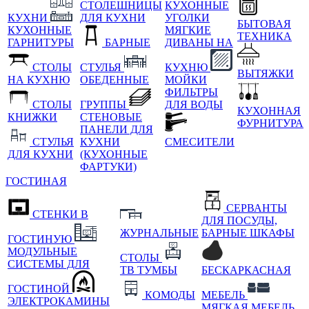
СТОЛЕШНИЦЫ
КУХОННЫЕ
КУХНИ
ДЛЯ КУХНИ
УГОЛКИ
БЫТОВАЯ
КУХОННЫЕ
МЯГКИЕ
ТЕХНИКА
ГАРНИТУРЫ
БАРНЫЕ
ДИВАНЫ НА
СТОЛЫ
СТУЛЬЯ
КУХНЮ
ВЫТЯЖКИ
НА КУХНЮ
ОБЕДЕННЫЕ
МОЙКИ
ФИЛЬТРЫ
СТОЛЫ
ГРУППЫ
ДЛЯ ВОДЫ
КУХОННАЯ
КНИЖКИ
СТЕНОВЫЕ
ФУРНИТУРА
ПАНЕЛИ ДЛЯ
СТУЛЬЯ
КУХНИ
СМЕСИТЕЛИ
ДЛЯ КУХНИ
(КУХОННЫЕ
ФАРТУКИ)
ГОСТИНАЯ
СЕРВАНТЫ
СТЕНКИ В
ДЛЯ ПОСУДЫ,
ЖУРНАЛЬНЫЕ
БАРНЫЕ ШКАФЫ
ГОСТИНУЮ
МОДУЛЬНЫЕ
СТОЛЫ
СИСТЕМЫ ДЛЯ
ТВ ТУМБЫ
БЕСКАРКАСНАЯ
ГОСТИНОЙ
КОМОДЫ
МЕБЕЛЬ
ЭЛЕКТРОКАМИНЫ
МЯГКАЯ МЕБЕЛЬ