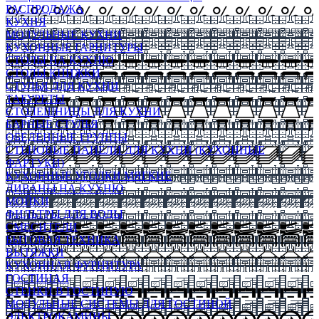
РАСПРОДАЖА
КУХНЯ
МОДУЛЬНЫЕ КУХНИ
КУХОННЫЕ ГАРНИТУРЫ
СТОЛЫ НА КУХНЮ
СТОЛЫ КНИЖКИ
СТУЛЬЯ ДЛЯ КУХНИ
ТАБУРЕТЫ
СТОЛЕШНИЦЫ ДЛЯ КУХНИ
БАРНЫЕ СТУЛЬЯ
ОБЕДЕННЫЕ ГРУППЫ
СТЕНОВЫЕ ПАНЕЛИ ДЛЯ КУХНИ (КУХОННЫЕ
ФАРТУКИ)
КУХОННЫЕ УГОЛКИ МЯГКИЕ
ДИВАНЫ НА КУХНЮ
МОЙКИ
ФИЛЬТРЫ ДЛЯ ВОДЫ
СМЕСИТЕЛИ
БЫТОВАЯ ТЕХНИКА
ВЫТЯЖКИ
КУХОННАЯ ФУРНИТУРА
ГОСТИНАЯ
СТЕНКИ В ГОСТИНУЮ
МОДУЛЬНЫЕ СИСТЕМЫ ДЛЯ ГОСТИНОЙ
ЭЛЕКТРОКАМИНЫ