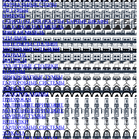
ЖУРНАЛЬНЫЕ СТОЛЫ
ТВ ТУМБЫ
КОМОДЫ
СЕРВАНТЫ ДЛЯ ПОСУДЫ, БАРНЫЕ ШКАФЫ
БЕСКАРКАСНАЯ МЕБЕЛЬ
МЯГКАЯ МЕБЕЛЬ
СПАЛЬНЯ
ИНТЕРЬЕРЫ СПАЛЬНИ
МОДУЛЬНЫЕ СПАЛЬНИ
КРОВАТИ
МАТРАСЫ
ТУАЛЕТНЫЕ СТОЛИКИ
КОМОДЫ
ПРИКРОВАТНЫЕ ТУМБЫ
ГАРДЕРОБНЫЕ СИСТЕМЫ
ЗЕРКАЛА
ЭЛЕКТРОКАМИНЫ
ПРИХОЖАЯ
МАЛЕНЬКИЕ ПРИХОЖИЕ
МОДУЛЬНЫЕ ПРИХОЖИЕ
ОБУВНЫЕ ТУМБЫ
ВЕШАЛКИ
ГАРДЕРОБНЫЕ СИСТЕМЫ
ЗЕРКАЛА
ПУФИКИ И БАНКЕТКИ