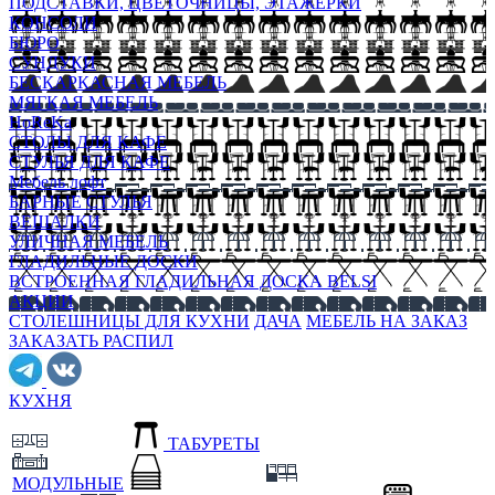
ПОДСТАВКИ, ЦВЕТОЧНИЦЫ, ЭТАЖЕРКИ
КОНСОЛИ
БЮРО
СУНДУКИ
БЕСКАРКАСНАЯ МЕБЕЛЬ
МЯГКАЯ МЕБЕЛЬ
HoReKa
СТОЛЫ ДЛЯ КАФЕ
СТУЛЬЯ ДЛЯ КАФЕ
Мебель лофт
БАРНЫЕ СТУЛЬЯ
ВЕШАЛКИ
УЛИЧНАЯ МЕБЕЛЬ
ГЛАДИЛЬНЫЕ ДОСКИ
ВСТРОЕННАЯ ГЛАДИЛЬНАЯ ДОСКА BELSI
АКЦИИ
СТОЛЕШНИЦЫ ДЛЯ КУХНИ
ДАЧА
МЕБЕЛЬ НА ЗАКАЗ
ЗАКАЗАТЬ РАСПИЛ
КУХНЯ
ТАБУРЕТЫ
МОДУЛЬНЫЕ