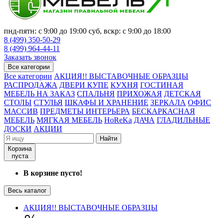
пнд-пятн: с 9:00 до 19:00 суб, вскр: с 9:00 до 18:00
8 (499) 350-50-29
8 (499) 964-44-11
Заказать звонок
Все категории
Все категории
АКЦИЯ!! ВЫСТАВОЧНЫЕ ОБРАЗЦЫ
РАСПРОДАЖА
ДВЕРИ КУПЕ
КУХНЯ
ГОСТИНАЯ
МЕБЕЛЬ НА ЗАКАЗ
СПАЛЬНЯ
ПРИХОЖАЯ
ДЕТСКАЯ
СТОЛЫ
СТУЛЬЯ
ШКАФЫ И ХРАНЕНИЕ
ЗЕРКАЛА
ОФИС
МАССИВ
ПРЕДМЕТЫ ИНТЕРЬЕРА
БЕСКАРКАСНАЯ
МЕБЕЛЬ
МЯГКАЯ МЕБЕЛЬ
HoReKa
ДАЧА
ГЛАДИЛЬНЫЕ
ДОСКИ
АКЦИИ
Найти
Корзина
пуста
В корзине пусто!
Весь каталог
АКЦИЯ!! ВЫСТАВОЧНЫЕ ОБРАЗЦЫ