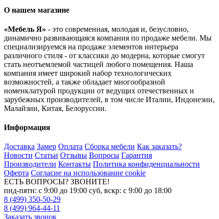
О нашем магазине
«Мебель Я»
- это современная, молодая и, безусловно,
динамично развивающаяся компания по продаже мебели. Мы
специализируемся на продаже элементов интерьера
различного стиля - от классики до модерна, которые смогут
стать неотъемлемой частицей любого помещения. Наша
компания имеет широкий набор технологических
возможностей, а также обладает многообразной
номенклатурой продукции от ведущих отечественных и
зарубежных производителей, в том числе Италии, Индонезии,
Малайзии, Китая, Белоруссии.
Информация
Доставка
Замер
Оплата
Сборка мебели
Как заказать?
Новости
Статьи
Отзывы
Вопросы
Гарантия
Производители
Контакты
Политика конфиденциальности
Оферта
Согласие на использование cookie
ЕСТЬ ВОПРОСЫ? ЗВОНИТЕ!
пнд-пятн: с 9:00 до 19:00 суб, вскр: с 9:00 до 18:00
8 (499) 350-50-29
8 (499) 964-44-11
Заказать звонок