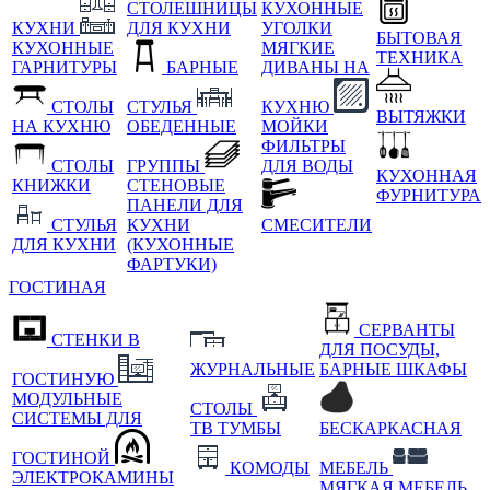
СТОЛЕШНИЦЫ
КУХОННЫЕ
КУХНИ
ДЛЯ КУХНИ
УГОЛКИ
БЫТОВАЯ
КУХОННЫЕ
МЯГКИЕ
ТЕХНИКА
ГАРНИТУРЫ
БАРНЫЕ
ДИВАНЫ НА
СТОЛЫ
СТУЛЬЯ
КУХНЮ
ВЫТЯЖКИ
НА КУХНЮ
ОБЕДЕННЫЕ
МОЙКИ
ФИЛЬТРЫ
СТОЛЫ
ГРУППЫ
ДЛЯ ВОДЫ
КУХОННАЯ
КНИЖКИ
СТЕНОВЫЕ
ФУРНИТУРА
ПАНЕЛИ ДЛЯ
СТУЛЬЯ
КУХНИ
СМЕСИТЕЛИ
ДЛЯ КУХНИ
(КУХОННЫЕ
ФАРТУКИ)
ГОСТИНАЯ
СЕРВАНТЫ
СТЕНКИ В
ДЛЯ ПОСУДЫ,
ЖУРНАЛЬНЫЕ
БАРНЫЕ ШКАФЫ
ГОСТИНУЮ
МОДУЛЬНЫЕ
СТОЛЫ
СИСТЕМЫ ДЛЯ
ТВ ТУМБЫ
БЕСКАРКАСНАЯ
ГОСТИНОЙ
КОМОДЫ
МЕБЕЛЬ
ЭЛЕКТРОКАМИНЫ
МЯГКАЯ МЕБЕЛЬ