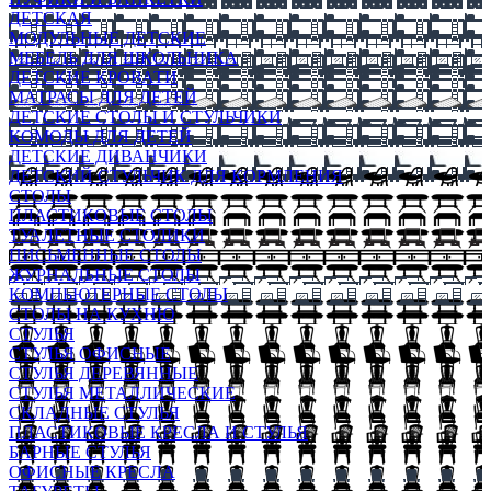
ДЕТСКАЯ
МОДУЛЬНЫЕ ДЕТСКИЕ
МЕБЕЛЬ ДЛЯ ШКОЛЬНИКА
ДЕТСКИЕ КРОВАТИ
МАТРАСЫ ДЛЯ ДЕТЕЙ
ДЕТСКИЕ СТОЛЫ И СТУЛЬЧИКИ
КОМОДЫ ДЛЯ ДЕТЕЙ
ДЕТСКИЕ ДИВАНЧИКИ
ДЕТСКИЙ СТУЛЬЧИК ДЛЯ КОРМЛЕНИЯ
СТОЛЫ
ПЛАСТИКОВЫЕ СТОЛЫ
ТУАЛЕТНЫЕ СТОЛИКИ
ПИСЬМЕННЫЕ СТОЛЫ
ЖУРНАЛЬНЫЕ СТОЛЫ
КОМПЬЮТЕРНЫЕ СТОЛЫ
СТОЛЫ НА КУХНЮ
СТУЛЬЯ
СТУЛЬЯ ОФИСНЫЕ
СТУЛЬЯ ДЕРЕВЯННЫЕ
СТУЛЬЯ МЕТАЛЛИЧЕСКИЕ
СКЛАДНЫЕ СТУЛЬЯ
ПЛАСТИКОВЫЕ КРЕСЛА И СТУЛЬЯ
БАРНЫЕ СТУЛЬЯ
ОФИСНЫЕ КРЕСЛА