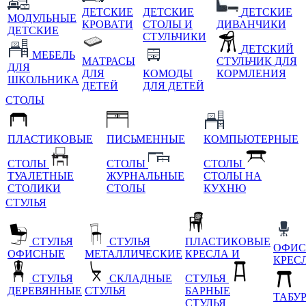
ДЕТСКИЕ
ДЕТСКИЕ
ДЕТСКИЕ
МОДУЛЬНЫЕ
КРОВАТИ
СТОЛЫ И
ДИВАНЧИКИ
ДЕТСКИЕ
СТУЛЬЧИКИ
ДЕТСКИЙ
МЕБЕЛЬ
МАТРАСЫ
СТУЛЬЧИК ДЛЯ
ДЛЯ
ДЛЯ
КОМОДЫ
КОРМЛЕНИЯ
ШКОЛЬНИКА
ДЕТЕЙ
ДЛЯ ДЕТЕЙ
СТОЛЫ
ПЛАСТИКОВЫЕ
ПИСЬМЕННЫЕ
КОМПЬЮТЕРНЫЕ
СТОЛЫ
СТОЛЫ
СТОЛЫ
ТУАЛЕТНЫЕ
ЖУРНАЛЬНЫЕ
СТОЛЫ НА
СТОЛИКИ
СТОЛЫ
КУХНЮ
СТУЛЬЯ
СТУЛЬЯ
СТУЛЬЯ
ПЛАСТИКОВЫЕ
ОФИС
ОФИСНЫЕ
МЕТАЛЛИЧЕСКИЕ
КРЕСЛА И
КРЕС
СТУЛЬЯ
СКЛАДНЫЕ
СТУЛЬЯ
ДЕРЕВЯННЫЕ
СТУЛЬЯ
БАРНЫЕ
ТАБУ
СТУЛЬЯ