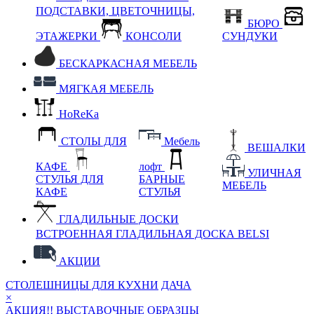
ПОДСТАВКИ, ЦВЕТОЧНИЦЫ,
БЮРО
ЭТАЖЕРКИ
КОНСОЛИ
СУНДУКИ
БЕСКАРКАСНАЯ МЕБЕЛЬ
МЯГКАЯ МЕБЕЛЬ
HoReKa
СТОЛЫ ДЛЯ
Мебель
ВЕШАЛКИ
КАФЕ
лофт
УЛИЧНАЯ
СТУЛЬЯ ДЛЯ
БАРНЫЕ
МЕБЕЛЬ
КАФЕ
СТУЛЬЯ
ГЛАДИЛЬНЫЕ ДОСКИ
ВСТРОЕННАЯ ГЛАДИЛЬНАЯ ДОСКА BELSI
АКЦИИ
СТОЛЕШНИЦЫ ДЛЯ КУХНИ
ДАЧА
×
АКЦИЯ!! ВЫСТАВОЧНЫЕ ОБРАЗЦЫ