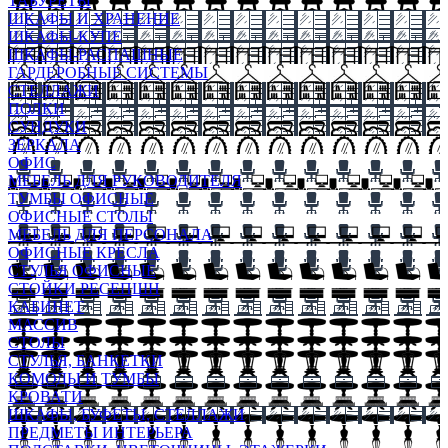
ТАБУРЕТЫ
ШКАФЫ И ХРАНЕНИЕ
ШКАФЫ-КУПЕ
ШКАФЫ-РАСПАШНЫЕ
ГАРДЕРОБНЫЕ СИСТЕМЫ
СТЕЛЛАЖИ
ПОЛКИ
СУНДУКИ
ЗЕРКАЛА
ОФИС
МЕБЕЛЬ ДЛЯ РУКОВОДИТЕЛЯ
ТУМБЫ ОФИСНЫЕ
ОФИСНЫЕ СТОЛЫ
МЕБЕЛЬ ДЛЯ ПЕРСОНАЛА
ОФИСНЫЕ КРЕСЛА
СТУЛЬЯ ОФИСНЫЕ
СТОЙКИ РЕСЕПШН
КАБИНЕТ
МАССИВ
СТОЛЫ
СТУЛЬЯ, БАНКЕТКИ
КОМОДЫ И ТУМБЫ
КРОВАТИ
ШКАФЫ, БУФЕТЫ, СТЕЛЛАЖИ
ПРЕДМЕТЫ ИНТЕРЬЕРА