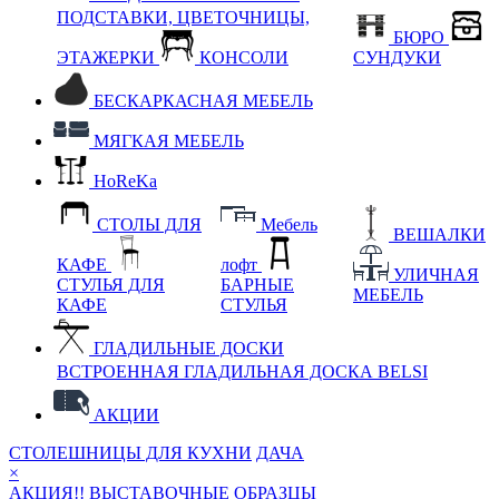
ПОДСТАВКИ, ЦВЕТОЧНИЦЫ,
БЮРО
ЭТАЖЕРКИ
КОНСОЛИ
СУНДУКИ
БЕСКАРКАСНАЯ МЕБЕЛЬ
МЯГКАЯ МЕБЕЛЬ
HoReKa
СТОЛЫ ДЛЯ
Мебель
ВЕШАЛКИ
КАФЕ
лофт
УЛИЧНАЯ
СТУЛЬЯ ДЛЯ
БАРНЫЕ
МЕБЕЛЬ
КАФЕ
СТУЛЬЯ
ГЛАДИЛЬНЫЕ ДОСКИ
ВСТРОЕННАЯ ГЛАДИЛЬНАЯ ДОСКА BELSI
АКЦИИ
СТОЛЕШНИЦЫ ДЛЯ КУХНИ
ДАЧА
×
АКЦИЯ!! ВЫСТАВОЧНЫЕ ОБРАЗЦЫ