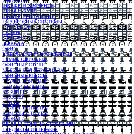
ТАБУРЕТЫ
ШКАФЫ И ХРАНЕНИЕ
ШКАФЫ-КУПЕ
ШКАФЫ-РАСПАШНЫЕ
ГАРДЕРОБНЫЕ СИСТЕМЫ
СТЕЛЛАЖИ
ПОЛКИ
СУНДУКИ
ЗЕРКАЛА
ОФИС
МЕБЕЛЬ ДЛЯ РУКОВОДИТЕЛЯ
ТУМБЫ ОФИСНЫЕ
ОФИСНЫЕ СТОЛЫ
МЕБЕЛЬ ДЛЯ ПЕРСОНАЛА
ОФИСНЫЕ КРЕСЛА
СТУЛЬЯ ОФИСНЫЕ
СТОЙКИ РЕСЕПШН
КАБИНЕТ
МАССИВ
СТОЛЫ
СТУЛЬЯ, БАНКЕТКИ
КОМОДЫ И ТУМБЫ
КРОВАТИ
ШКАФЫ, БУФЕТЫ, СТЕЛЛАЖИ
ПРЕДМЕТЫ ИНТЕРЬЕРА