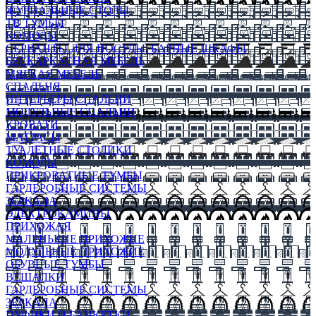
ЖУРНАЛЬНЫЕ СТОЛЫ
ТВ ТУМБЫ
КОМОДЫ
СЕРВАНТЫ ДЛЯ ПОСУДЫ, БАРНЫЕ ШКАФЫ
БЕСКАРКАСНАЯ МЕБЕЛЬ
МЯГКАЯ МЕБЕЛЬ
СПАЛЬНЯ
ИНТЕРЬЕРЫ СПАЛЬНИ
МОДУЛЬНЫЕ СПАЛЬНИ
КРОВАТИ
МАТРАСЫ
ТУАЛЕТНЫЕ СТОЛИКИ
КОМОДЫ
ПРИКРОВАТНЫЕ ТУМБЫ
ГАРДЕРОБНЫЕ СИСТЕМЫ
ЗЕРКАЛА
ЭЛЕКТРОКАМИНЫ
ПРИХОЖАЯ
МАЛЕНЬКИЕ ПРИХОЖИЕ
МОДУЛЬНЫЕ ПРИХОЖИЕ
ОБУВНЫЕ ТУМБЫ
ВЕШАЛКИ
ГАРДЕРОБНЫЕ СИСТЕМЫ
ЗЕРКАЛА
ПУФИКИ И БАНКЕТКИ