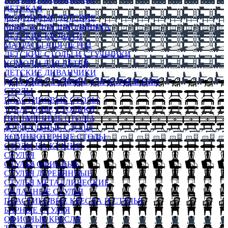
ДЕТСКАЯ
МОДУЛЬНЫЕ ДЕТСКИЕ
МЕБЕЛЬ ДЛЯ ШКОЛЬНИКА
ДЕТСКИЕ КРОВАТИ
МАТРАСЫ ДЛЯ ДЕТЕЙ
ДЕТСКИЕ СТОЛЫ И СТУЛЬЧИКИ
КОМОДЫ ДЛЯ ДЕТЕЙ
ДЕТСКИЕ ДИВАНЧИКИ
ДЕТСКИЙ СТУЛЬЧИК ДЛЯ КОРМЛЕНИЯ
СТОЛЫ
ПЛАСТИКОВЫЕ СТОЛЫ
ТУАЛЕТНЫЕ СТОЛИКИ
ПИСЬМЕННЫЕ СТОЛЫ
ЖУРНАЛЬНЫЕ СТОЛЫ
КОМПЬЮТЕРНЫЕ СТОЛЫ
СТОЛЫ НА КУХНЮ
СТУЛЬЯ
СТУЛЬЯ ОФИСНЫЕ
СТУЛЬЯ ДЕРЕВЯННЫЕ
СТУЛЬЯ МЕТАЛЛИЧЕСКИЕ
СКЛАДНЫЕ СТУЛЬЯ
ПЛАСТИКОВЫЕ КРЕСЛА И СТУЛЬЯ
БАРНЫЕ СТУЛЬЯ
ОФИСНЫЕ КРЕСЛА