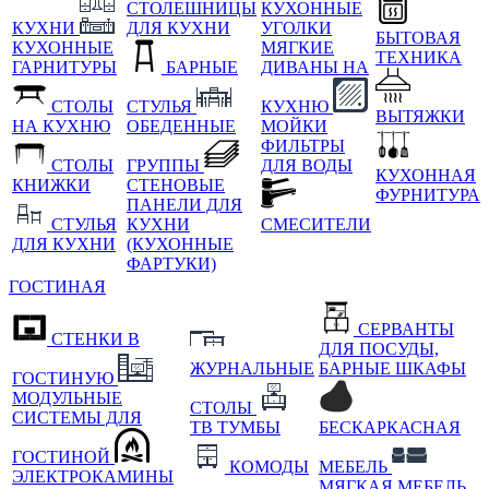
СТОЛЕШНИЦЫ
КУХОННЫЕ
КУХНИ
ДЛЯ КУХНИ
УГОЛКИ
БЫТОВАЯ
КУХОННЫЕ
МЯГКИЕ
ТЕХНИКА
ГАРНИТУРЫ
БАРНЫЕ
ДИВАНЫ НА
СТОЛЫ
СТУЛЬЯ
КУХНЮ
ВЫТЯЖКИ
НА КУХНЮ
ОБЕДЕННЫЕ
МОЙКИ
ФИЛЬТРЫ
СТОЛЫ
ГРУППЫ
ДЛЯ ВОДЫ
КУХОННАЯ
КНИЖКИ
СТЕНОВЫЕ
ФУРНИТУРА
ПАНЕЛИ ДЛЯ
СТУЛЬЯ
КУХНИ
СМЕСИТЕЛИ
ДЛЯ КУХНИ
(КУХОННЫЕ
ФАРТУКИ)
ГОСТИНАЯ
СЕРВАНТЫ
СТЕНКИ В
ДЛЯ ПОСУДЫ,
ЖУРНАЛЬНЫЕ
БАРНЫЕ ШКАФЫ
ГОСТИНУЮ
МОДУЛЬНЫЕ
СТОЛЫ
СИСТЕМЫ ДЛЯ
ТВ ТУМБЫ
БЕСКАРКАСНАЯ
ГОСТИНОЙ
КОМОДЫ
МЕБЕЛЬ
ЭЛЕКТРОКАМИНЫ
МЯГКАЯ МЕБЕЛЬ