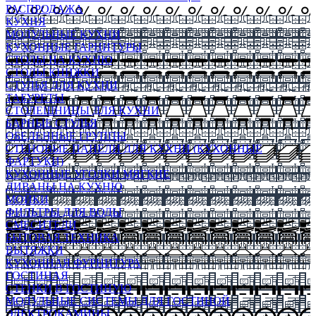
РАСПРОДАЖА
КУХНЯ
МОДУЛЬНЫЕ КУХНИ
КУХОННЫЕ ГАРНИТУРЫ
СТОЛЫ НА КУХНЮ
СТОЛЫ КНИЖКИ
СТУЛЬЯ ДЛЯ КУХНИ
ТАБУРЕТЫ
СТОЛЕШНИЦЫ ДЛЯ КУХНИ
БАРНЫЕ СТУЛЬЯ
ОБЕДЕННЫЕ ГРУППЫ
СТЕНОВЫЕ ПАНЕЛИ ДЛЯ КУХНИ (КУХОННЫЕ
ФАРТУКИ)
КУХОННЫЕ УГОЛКИ МЯГКИЕ
ДИВАНЫ НА КУХНЮ
МОЙКИ
ФИЛЬТРЫ ДЛЯ ВОДЫ
СМЕСИТЕЛИ
БЫТОВАЯ ТЕХНИКА
ВЫТЯЖКИ
КУХОННАЯ ФУРНИТУРА
ГОСТИНАЯ
СТЕНКИ В ГОСТИНУЮ
МОДУЛЬНЫЕ СИСТЕМЫ ДЛЯ ГОСТИНОЙ
ЭЛЕКТРОКАМИНЫ