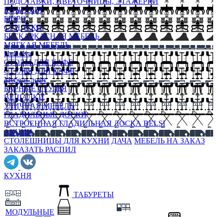
ПОДСТАВКИ, ЦВЕТОЧНИЦЫ, ЭТАЖЕРКИ
КОНСОЛИ
БЮРО
СУНДУКИ
БЕСКАРКАСНАЯ МЕБЕЛЬ
МЯГКАЯ МЕБЕЛЬ
HoReKa
СТОЛЫ ДЛЯ КАФЕ
СТУЛЬЯ ДЛЯ КАФЕ
Мебель лофт
БАРНЫЕ СТУЛЬЯ
ВЕШАЛКИ
УЛИЧНАЯ МЕБЕЛЬ
ГЛАДИЛЬНЫЕ ДОСКИ
ВСТРОЕННАЯ ГЛАДИЛЬНАЯ ДОСКА BELSI
АКЦИИ
СТОЛЕШНИЦЫ ДЛЯ КУХНИ
ДАЧА
МЕБЕЛЬ НА ЗАКАЗ
ЗАКАЗАТЬ РАСПИЛ
КУХНЯ
ТАБУРЕТЫ
МОДУЛЬНЫЕ