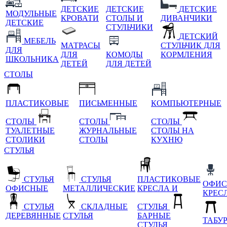
ДЕТСКИЕ
ДЕТСКИЕ
ДЕТСКИЕ
МОДУЛЬНЫЕ
КРОВАТИ
СТОЛЫ И
ДИВАНЧИКИ
ДЕТСКИЕ
СТУЛЬЧИКИ
ДЕТСКИЙ
МЕБЕЛЬ
МАТРАСЫ
СТУЛЬЧИК ДЛЯ
ДЛЯ
ДЛЯ
КОМОДЫ
КОРМЛЕНИЯ
ШКОЛЬНИКА
ДЕТЕЙ
ДЛЯ ДЕТЕЙ
СТОЛЫ
ПЛАСТИКОВЫЕ
ПИСЬМЕННЫЕ
КОМПЬЮТЕРНЫЕ
СТОЛЫ
СТОЛЫ
СТОЛЫ
ТУАЛЕТНЫЕ
ЖУРНАЛЬНЫЕ
СТОЛЫ НА
СТОЛИКИ
СТОЛЫ
КУХНЮ
СТУЛЬЯ
СТУЛЬЯ
СТУЛЬЯ
ПЛАСТИКОВЫЕ
ОФИС
ОФИСНЫЕ
МЕТАЛЛИЧЕСКИЕ
КРЕСЛА И
КРЕС
СТУЛЬЯ
СКЛАДНЫЕ
СТУЛЬЯ
ДЕРЕВЯННЫЕ
СТУЛЬЯ
БАРНЫЕ
ТАБУ
СТУЛЬЯ