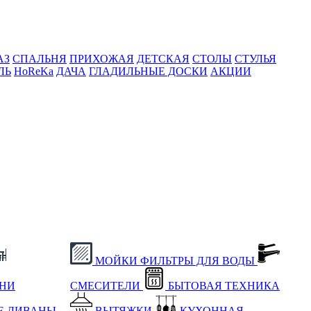
АЗ
СПАЛЬНЯ
ПРИХОЖАЯ
ДЕТСКАЯ
СТОЛЫ
СТУЛЬЯ
ЛЬ
HoReKa
ДАЧА
ГЛАДИЛЬНЫЕ ДОСКИ
АКЦИИ
МОЙКИ
ФИЛЬТРЫ ДЛЯ ВОДЫ
ХНИ
СМЕСИТЕЛИ
БЫТОВАЯ ТЕХНИКА
Е
ДИВАНЫ
ВЫТЯЖКИ
КУХОННАЯ