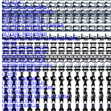
ДЕТСКАЯ
МОДУЛЬНЫЕ ДЕТСКИЕ
МЕБЕЛЬ ДЛЯ ШКОЛЬНИКА
ДЕТСКИЕ КРОВАТИ
МАТРАСЫ ДЛЯ ДЕТЕЙ
ДЕТСКИЕ СТОЛЫ И СТУЛЬЧИКИ
КОМОДЫ ДЛЯ ДЕТЕЙ
ДЕТСКИЕ ДИВАНЧИКИ
ДЕТСКИЙ СТУЛЬЧИК ДЛЯ КОРМЛЕНИЯ
СТОЛЫ
ПЛАСТИКОВЫЕ СТОЛЫ
ТУАЛЕТНЫЕ СТОЛИКИ
ПИСЬМЕННЫЕ СТОЛЫ
ЖУРНАЛЬНЫЕ СТОЛЫ
КОМПЬЮТЕРНЫЕ СТОЛЫ
СТОЛЫ НА КУХНЮ
СТУЛЬЯ
СТУЛЬЯ ОФИСНЫЕ
СТУЛЬЯ ДЕРЕВЯННЫЕ
СТУЛЬЯ МЕТАЛЛИЧЕСКИЕ
СКЛАДНЫЕ СТУЛЬЯ
ПЛАСТИКОВЫЕ КРЕСЛА И СТУЛЬЯ
БАРНЫЕ СТУЛЬЯ
ОФИСНЫЕ КРЕСЛА
ТАБУРЕТЫ