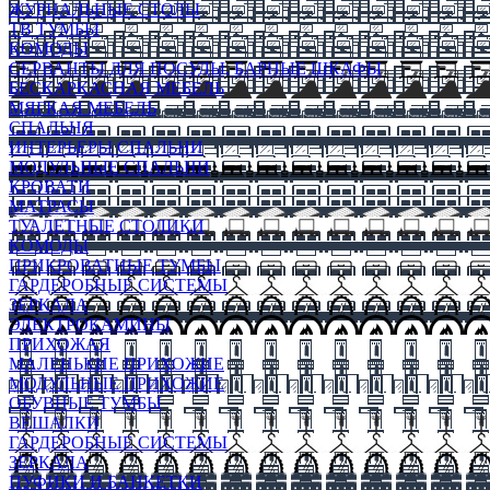
ЖУРНАЛЬНЫЕ СТОЛЫ
ТВ ТУМБЫ
КОМОДЫ
СЕРВАНТЫ ДЛЯ ПОСУДЫ, БАРНЫЕ ШКАФЫ
БЕСКАРКАСНАЯ МЕБЕЛЬ
МЯГКАЯ МЕБЕЛЬ
СПАЛЬНЯ
ИНТЕРЬЕРЫ СПАЛЬНИ
МОДУЛЬНЫЕ СПАЛЬНИ
КРОВАТИ
МАТРАСЫ
ТУАЛЕТНЫЕ СТОЛИКИ
КОМОДЫ
ПРИКРОВАТНЫЕ ТУМБЫ
ГАРДЕРОБНЫЕ СИСТЕМЫ
ЗЕРКАЛА
ЭЛЕКТРОКАМИНЫ
ПРИХОЖАЯ
МАЛЕНЬКИЕ ПРИХОЖИЕ
МОДУЛЬНЫЕ ПРИХОЖИЕ
ОБУВНЫЕ ТУМБЫ
ВЕШАЛКИ
ГАРДЕРОБНЫЕ СИСТЕМЫ
ЗЕРКАЛА
ПУФИКИ И БАНКЕТКИ