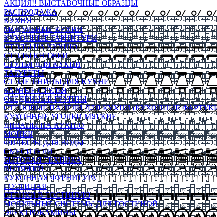
АКЦИЯ!! ВЫСТАВОЧНЫЕ ОБРАЗЦЫ
РАСПРОДАЖА
КУХНЯ
МОДУЛЬНЫЕ КУХНИ
КУХОННЫЕ ГАРНИТУРЫ
СТОЛЫ НА КУХНЮ
СТОЛЫ КНИЖКИ
СТУЛЬЯ ДЛЯ КУХНИ
ТАБУРЕТЫ
СТОЛЕШНИЦЫ ДЛЯ КУХНИ
БАРНЫЕ СТУЛЬЯ
ОБЕДЕННЫЕ ГРУППЫ
СТЕНОВЫЕ ПАНЕЛИ ДЛЯ КУХНИ (КУХОННЫЕ ФАРТУКИ
КУХОННЫЕ УГОЛКИ МЯГКИЕ
ДИВАНЫ НА КУХНЮ
МОЙКИ
ФИЛЬТРЫ ДЛЯ ВОДЫ
СМЕСИТЕЛИ
БЫТОВАЯ ТЕХНИКА
ВЫТЯЖКИ
КУХОННАЯ ФУРНИТУРА
ГОСТИНАЯ
СТЕНКИ В ГОСТИНУЮ
МОДУЛЬНЫЕ СИСТЕМЫ ДЛЯ ГОСТИНОЙ
ЭЛЕКТРОКАМИНЫ