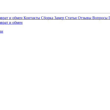
зврат и обмен
Контакты
Сборка
Замер
Статьи
Отзывы
Вопросы
зврат и обмен
ли