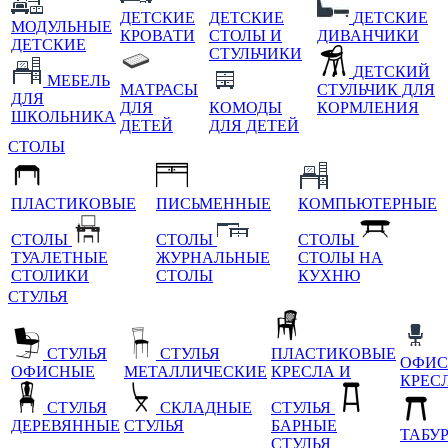
ДЕТСКИЕ
ДЕТСКИЕ
ДЕТСКИЕ
МОДУЛЬНЫЕ
КРОВАТИ
СТОЛЫ И
ДИВАНЧИКИ
ДЕТСКИЕ
СТУЛЬЧИКИ
ДЕТСКИЙ
МЕБЕЛЬ
МАТРАСЫ
СТУЛЬЧИК ДЛЯ
ДЛЯ
ДЛЯ
КОМОДЫ
КОРМЛЕНИЯ
ШКОЛЬНИКА
ДЕТЕЙ
ДЛЯ ДЕТЕЙ
СТОЛЫ
ПЛАСТИКОВЫЕ
ПИСЬМЕННЫЕ
КОМПЬЮТЕРНЫЕ
СТОЛЫ
СТОЛЫ
СТОЛЫ
ТУАЛЕТНЫЕ
ЖУРНАЛЬНЫЕ
СТОЛЫ НА
СТОЛИКИ
СТОЛЫ
КУХНЮ
СТУЛЬЯ
СТУЛЬЯ
СТУЛЬЯ
ПЛАСТИКОВЫЕ
ОФИС
ОФИСНЫЕ
МЕТАЛЛИЧЕСКИЕ
КРЕСЛА И
КРЕС
СТУЛЬЯ
СКЛАДНЫЕ
СТУЛЬЯ
ДЕРЕВЯННЫЕ
СТУЛЬЯ
БАРНЫЕ
ТАБУ
СТУЛЬЯ