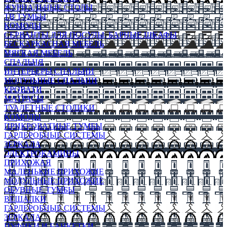
ЖУРНАЛЬНЫЕ СТОЛЫ
ТВ ТУМБЫ
КОМОДЫ
СЕРВАНТЫ ДЛЯ ПОСУДЫ, БАРНЫЕ ШКАФЫ
БЕСКАРКАСНАЯ МЕБЕЛЬ
МЯГКАЯ МЕБЕЛЬ
СПАЛЬНЯ
ИНТЕРЬЕРЫ СПАЛЬНИ
МОДУЛЬНЫЕ СПАЛЬНИ
КРОВАТИ
МАТРАСЫ
ТУАЛЕТНЫЕ СТОЛИКИ
КОМОДЫ
ПРИКРОВАТНЫЕ ТУМБЫ
ГАРДЕРОБНЫЕ СИСТЕМЫ
ЗЕРКАЛА
ЭЛЕКТРОКАМИНЫ
ПРИХОЖАЯ
МАЛЕНЬКИЕ ПРИХОЖИЕ
МОДУЛЬНЫЕ ПРИХОЖИЕ
ОБУВНЫЕ ТУМБЫ
ВЕШАЛКИ
ГАРДЕРОБНЫЕ СИСТЕМЫ
ЗЕРКАЛА
ПУФИКИ И БАНКЕТКИ