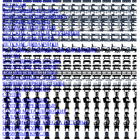
ДЕТСКАЯ
МОДУЛЬНЫЕ ДЕТСКИЕ
МЕБЕЛЬ ДЛЯ ШКОЛЬНИКА
ДЕТСКИЕ КРОВАТИ
МАТРАСЫ ДЛЯ ДЕТЕЙ
ДЕТСКИЕ СТОЛЫ И СТУЛЬЧИКИ
КОМОДЫ ДЛЯ ДЕТЕЙ
ДЕТСКИЕ ДИВАНЧИКИ
ДЕТСКИЙ СТУЛЬЧИК ДЛЯ КОРМЛЕНИЯ
СТОЛЫ
ПЛАСТИКОВЫЕ СТОЛЫ
ТУАЛЕТНЫЕ СТОЛИКИ
ПИСЬМЕННЫЕ СТОЛЫ
ЖУРНАЛЬНЫЕ СТОЛЫ
КОМПЬЮТЕРНЫЕ СТОЛЫ
СТОЛЫ НА КУХНЮ
СТУЛЬЯ
СТУЛЬЯ ОФИСНЫЕ
СТУЛЬЯ ДЕРЕВЯННЫЕ
СТУЛЬЯ МЕТАЛЛИЧЕСКИЕ
СКЛАДНЫЕ СТУЛЬЯ
ПЛАСТИКОВЫЕ КРЕСЛА И СТУЛЬЯ
БАРНЫЕ СТУЛЬЯ
ОФИСНЫЕ КРЕСЛА