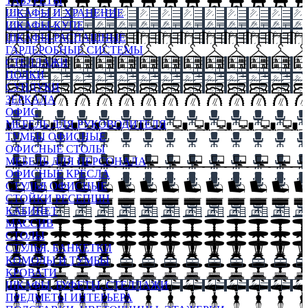
ТАБУРЕТЫ
ШКАФЫ И ХРАНЕНИЕ
ШКАФЫ-КУПЕ
ШКАФЫ-РАСПАШНЫЕ
ГАРДЕРОБНЫЕ СИСТЕМЫ
СТЕЛЛАЖИ
ПОЛКИ
СУНДУКИ
ЗЕРКАЛА
ОФИС
МЕБЕЛЬ ДЛЯ РУКОВОДИТЕЛЯ
ТУМБЫ ОФИСНЫЕ
ОФИСНЫЕ СТОЛЫ
МЕБЕЛЬ ДЛЯ ПЕРСОНАЛА
ОФИСНЫЕ КРЕСЛА
СТУЛЬЯ ОФИСНЫЕ
СТОЙКИ РЕСЕПШН
КАБИНЕТ
МАССИВ
СТОЛЫ
СТУЛЬЯ, БАНКЕТКИ
КОМОДЫ И ТУМБЫ
КРОВАТИ
ШКАФЫ, БУФЕТЫ, СТЕЛЛАЖИ
ПРЕДМЕТЫ ИНТЕРЬЕРА