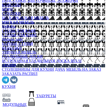
ПОДСТАВКИ, ЦВЕТОЧНИЦЫ, ЭТАЖЕРКИ
КОНСОЛИ
БЮРО
СУНДУКИ
БЕСКАРКАСНАЯ МЕБЕЛЬ
МЯГКАЯ МЕБЕЛЬ
HoReKa
СТОЛЫ ДЛЯ КАФЕ
СТУЛЬЯ ДЛЯ КАФЕ
Мебель лофт
БАРНЫЕ СТУЛЬЯ
ВЕШАЛКИ
УЛИЧНАЯ МЕБЕЛЬ
ГЛАДИЛЬНЫЕ ДОСКИ
ВСТРОЕННАЯ ГЛАДИЛЬНАЯ ДОСКА BELSI
АКЦИИ
СТОЛЕШНИЦЫ ДЛЯ КУХНИ
ДАЧА
МЕБЕЛЬ НА ЗАКАЗ
ЗАКАЗАТЬ РАСПИЛ
КУХНЯ
ТАБУРЕТЫ
МОДУЛЬНЫЕ