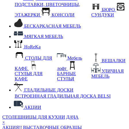
ПОДСТАВКИ, ЦВЕТОЧНИЦЫ,
БЮРО
ЭТАЖЕРКИ
КОНСОЛИ
СУНДУКИ
БЕСКАРКАСНАЯ МЕБЕЛЬ
МЯГКАЯ МЕБЕЛЬ
HoReKa
СТОЛЫ ДЛЯ
Мебель
ВЕШАЛКИ
КАФЕ
лофт
УЛИЧНАЯ
СТУЛЬЯ ДЛЯ
БАРНЫЕ
МЕБЕЛЬ
КАФЕ
СТУЛЬЯ
ГЛАДИЛЬНЫЕ ДОСКИ
ВСТРОЕННАЯ ГЛАДИЛЬНАЯ ДОСКА BELSI
АКЦИИ
СТОЛЕШНИЦЫ ДЛЯ КУХНИ
ДАЧА
×
АКЦИЯ!! ВЫСТАВОЧНЫЕ ОБРАЗЦЫ