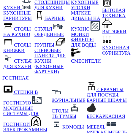
СТОЛЕШНИЦЫ
КУХОННЫЕ
КУХНИ
ДЛЯ КУХНИ
УГОЛКИ
БЫТОВАЯ
КУХОННЫЕ
МЯГКИЕ
ТЕХНИКА
ГАРНИТУРЫ
БАРНЫЕ
ДИВАНЫ НА
СТОЛЫ
СТУЛЬЯ
КУХНЮ
ВЫТЯЖКИ
НА КУХНЮ
ОБЕДЕННЫЕ
МОЙКИ
ФИЛЬТРЫ
СТОЛЫ
ГРУППЫ
ДЛЯ ВОДЫ
КУХОННАЯ
КНИЖКИ
СТЕНОВЫЕ
ФУРНИТУРА
ПАНЕЛИ ДЛЯ
СТУЛЬЯ
КУХНИ
СМЕСИТЕЛИ
ДЛЯ КУХНИ
(КУХОННЫЕ
ФАРТУКИ)
ГОСТИНАЯ
СЕРВАНТЫ
СТЕНКИ В
ДЛЯ ПОСУДЫ,
ЖУРНАЛЬНЫЕ
БАРНЫЕ ШКАФЫ
ГОСТИНУЮ
МОДУЛЬНЫЕ
СТОЛЫ
СИСТЕМЫ ДЛЯ
ТВ ТУМБЫ
БЕСКАРКАСНАЯ
ГОСТИНОЙ
КОМОДЫ
МЕБЕЛЬ
ЭЛЕКТРОКАМИНЫ
МЯГКАЯ МЕБЕЛЬ