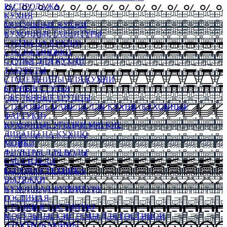
РАСПРОДАЖА
КУХНЯ
МОДУЛЬНЫЕ КУХНИ
КУХОННЫЕ ГАРНИТУРЫ
СТОЛЫ НА КУХНЮ
СТОЛЫ КНИЖКИ
СТУЛЬЯ ДЛЯ КУХНИ
ТАБУРЕТЫ
СТОЛЕШНИЦЫ ДЛЯ КУХНИ
БАРНЫЕ СТУЛЬЯ
ОБЕДЕННЫЕ ГРУППЫ
СТЕНОВЫЕ ПАНЕЛИ ДЛЯ КУХНИ (КУХОННЫЕ
ФАРТУКИ)
КУХОННЫЕ УГОЛКИ МЯГКИЕ
ДИВАНЫ НА КУХНЮ
МОЙКИ
ФИЛЬТРЫ ДЛЯ ВОДЫ
СМЕСИТЕЛИ
БЫТОВАЯ ТЕХНИКА
ВЫТЯЖКИ
КУХОННАЯ ФУРНИТУРА
ГОСТИНАЯ
СТЕНКИ В ГОСТИНУЮ
МОДУЛЬНЫЕ СИСТЕМЫ ДЛЯ ГОСТИНОЙ
ЭЛЕКТРОКАМИНЫ