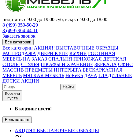
пнд-пятн: с 9:00 до 19:00 суб, вскр: с 9:00 до 18:00
8 (499) 350-50-29
8 (499) 964-44-11
Заказать звонок
Все категории
Все категории
АКЦИЯ!! ВЫСТАВОЧНЫЕ ОБРАЗЦЫ
РАСПРОДАЖА
ДВЕРИ КУПЕ
КУХНЯ
ГОСТИНАЯ
МЕБЕЛЬ НА ЗАКАЗ
СПАЛЬНЯ
ПРИХОЖАЯ
ДЕТСКАЯ
СТОЛЫ
СТУЛЬЯ
ШКАФЫ И ХРАНЕНИЕ
ЗЕРКАЛА
ОФИС
МАССИВ
ПРЕДМЕТЫ ИНТЕРЬЕРА
БЕСКАРКАСНАЯ
МЕБЕЛЬ
МЯГКАЯ МЕБЕЛЬ
HoReKa
ДАЧА
ГЛАДИЛЬНЫЕ
ДОСКИ
АКЦИИ
Найти
Корзина
пуста
В корзине пусто!
Весь каталог
АКЦИЯ!! ВЫСТАВОЧНЫЕ ОБРАЗЦЫ