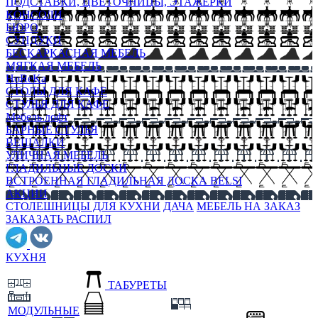
ПОДСТАВКИ, ЦВЕТОЧНИЦЫ, ЭТАЖЕРКИ
КОНСОЛИ
БЮРО
СУНДУКИ
БЕСКАРКАСНАЯ МЕБЕЛЬ
МЯГКАЯ МЕБЕЛЬ
HoReKa
СТОЛЫ ДЛЯ КАФЕ
СТУЛЬЯ ДЛЯ КАФЕ
Мебель лофт
БАРНЫЕ СТУЛЬЯ
ВЕШАЛКИ
УЛИЧНАЯ МЕБЕЛЬ
ГЛАДИЛЬНЫЕ ДОСКИ
ВСТРОЕННАЯ ГЛАДИЛЬНАЯ ДОСКА BELSI
АКЦИИ
СТОЛЕШНИЦЫ ДЛЯ КУХНИ
ДАЧА
МЕБЕЛЬ НА ЗАКАЗ
ЗАКАЗАТЬ РАСПИЛ
КУХНЯ
ТАБУРЕТЫ
МОДУЛЬНЫЕ