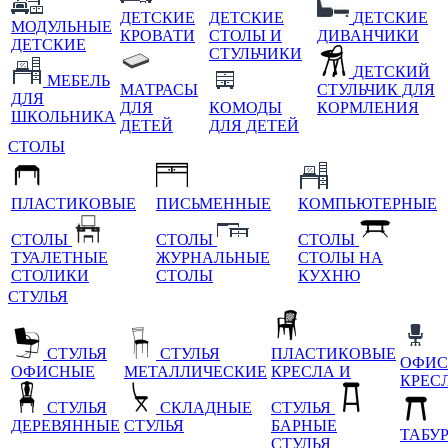
ДЕТСКИЕ
ДЕТСКИЕ
ДЕТСКИЕ
МОДУЛЬНЫЕ
КРОВАТИ
СТОЛЫ И
ДИВАНЧИКИ
ДЕТСКИЕ
СТУЛЬЧИКИ
ДЕТСКИЙ
МЕБЕЛЬ
МАТРАСЫ
СТУЛЬЧИК ДЛЯ
ДЛЯ
ДЛЯ
КОМОДЫ
КОРМЛЕНИЯ
ШКОЛЬНИКА
ДЕТЕЙ
ДЛЯ ДЕТЕЙ
СТОЛЫ
ПЛАСТИКОВЫЕ
ПИСЬМЕННЫЕ
КОМПЬЮТЕРНЫЕ
СТОЛЫ
СТОЛЫ
СТОЛЫ
ТУАЛЕТНЫЕ
ЖУРНАЛЬНЫЕ
СТОЛЫ НА
СТОЛИКИ
СТОЛЫ
КУХНЮ
СТУЛЬЯ
СТУЛЬЯ
СТУЛЬЯ
ПЛАСТИКОВЫЕ
ОФИС
ОФИСНЫЕ
МЕТАЛЛИЧЕСКИЕ
КРЕСЛА И
КРЕС
СТУЛЬЯ
СКЛАДНЫЕ
СТУЛЬЯ
ДЕРЕВЯННЫЕ
СТУЛЬЯ
БАРНЫЕ
ТАБУ
СТУЛЬЯ