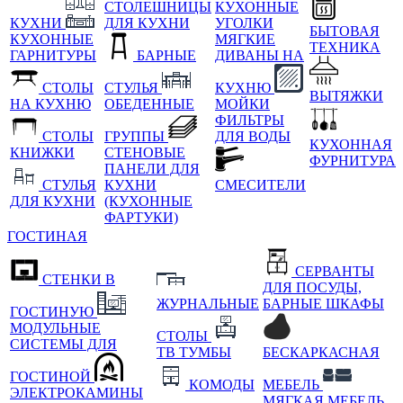
СТОЛЕШНИЦЫ
КУХОННЫЕ
КУХНИ
ДЛЯ КУХНИ
УГОЛКИ
БЫТОВАЯ
КУХОННЫЕ
МЯГКИЕ
ТЕХНИКА
ГАРНИТУРЫ
БАРНЫЕ
ДИВАНЫ НА
СТОЛЫ
СТУЛЬЯ
КУХНЮ
ВЫТЯЖКИ
НА КУХНЮ
ОБЕДЕННЫЕ
МОЙКИ
ФИЛЬТРЫ
СТОЛЫ
ГРУППЫ
ДЛЯ ВОДЫ
КУХОННАЯ
КНИЖКИ
СТЕНОВЫЕ
ФУРНИТУРА
ПАНЕЛИ ДЛЯ
СТУЛЬЯ
КУХНИ
СМЕСИТЕЛИ
ДЛЯ КУХНИ
(КУХОННЫЕ
ФАРТУКИ)
ГОСТИНАЯ
СЕРВАНТЫ
СТЕНКИ В
ДЛЯ ПОСУДЫ,
ЖУРНАЛЬНЫЕ
БАРНЫЕ ШКАФЫ
ГОСТИНУЮ
МОДУЛЬНЫЕ
СТОЛЫ
СИСТЕМЫ ДЛЯ
ТВ ТУМБЫ
БЕСКАРКАСНАЯ
ГОСТИНОЙ
КОМОДЫ
МЕБЕЛЬ
ЭЛЕКТРОКАМИНЫ
МЯГКАЯ МЕБЕЛЬ