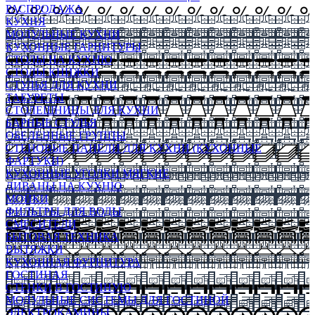
РАСПРОДАЖА
КУХНЯ
МОДУЛЬНЫЕ КУХНИ
КУХОННЫЕ ГАРНИТУРЫ
СТОЛЫ НА КУХНЮ
СТОЛЫ КНИЖКИ
СТУЛЬЯ ДЛЯ КУХНИ
ТАБУРЕТЫ
СТОЛЕШНИЦЫ ДЛЯ КУХНИ
БАРНЫЕ СТУЛЬЯ
ОБЕДЕННЫЕ ГРУППЫ
СТЕНОВЫЕ ПАНЕЛИ ДЛЯ КУХНИ (КУХОННЫЕ
ФАРТУКИ)
КУХОННЫЕ УГОЛКИ МЯГКИЕ
ДИВАНЫ НА КУХНЮ
МОЙКИ
ФИЛЬТРЫ ДЛЯ ВОДЫ
СМЕСИТЕЛИ
БЫТОВАЯ ТЕХНИКА
ВЫТЯЖКИ
КУХОННАЯ ФУРНИТУРА
ГОСТИНАЯ
СТЕНКИ В ГОСТИНУЮ
МОДУЛЬНЫЕ СИСТЕМЫ ДЛЯ ГОСТИНОЙ
ЭЛЕКТРОКАМИНЫ