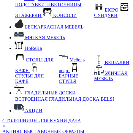
ПОДСТАВКИ, ЦВЕТОЧНИЦЫ,
БЮРО
ЭТАЖЕРКИ
КОНСОЛИ
СУНДУКИ
БЕСКАРКАСНАЯ МЕБЕЛЬ
МЯГКАЯ МЕБЕЛЬ
HoReKa
СТОЛЫ ДЛЯ
Мебель
ВЕШАЛКИ
КАФЕ
лофт
УЛИЧНАЯ
СТУЛЬЯ ДЛЯ
БАРНЫЕ
МЕБЕЛЬ
КАФЕ
СТУЛЬЯ
ГЛАДИЛЬНЫЕ ДОСКИ
ВСТРОЕННАЯ ГЛАДИЛЬНАЯ ДОСКА BELSI
АКЦИИ
СТОЛЕШНИЦЫ ДЛЯ КУХНИ
ДАЧА
×
АКЦИЯ!! ВЫСТАВОЧНЫЕ ОБРАЗЦЫ