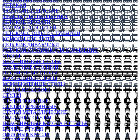
ДЕТСКАЯ
МОДУЛЬНЫЕ ДЕТСКИЕ
МЕБЕЛЬ ДЛЯ ШКОЛЬНИКА
ДЕТСКИЕ КРОВАТИ
МАТРАСЫ ДЛЯ ДЕТЕЙ
ДЕТСКИЕ СТОЛЫ И СТУЛЬЧИКИ
КОМОДЫ ДЛЯ ДЕТЕЙ
ДЕТСКИЕ ДИВАНЧИКИ
ДЕТСКИЙ СТУЛЬЧИК ДЛЯ КОРМЛЕНИЯ
СТОЛЫ
ПЛАСТИКОВЫЕ СТОЛЫ
ТУАЛЕТНЫЕ СТОЛИКИ
ПИСЬМЕННЫЕ СТОЛЫ
ЖУРНАЛЬНЫЕ СТОЛЫ
КОМПЬЮТЕРНЫЕ СТОЛЫ
СТОЛЫ НА КУХНЮ
СТУЛЬЯ
СТУЛЬЯ ОФИСНЫЕ
СТУЛЬЯ ДЕРЕВЯННЫЕ
СТУЛЬЯ МЕТАЛЛИЧЕСКИЕ
СКЛАДНЫЕ СТУЛЬЯ
ПЛАСТИКОВЫЕ КРЕСЛА И СТУЛЬЯ
БАРНЫЕ СТУЛЬЯ
ОФИСНЫЕ КРЕСЛА