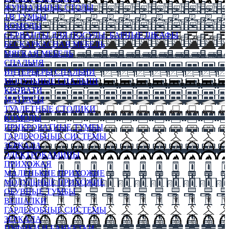
ЖУРНАЛЬНЫЕ СТОЛЫ
ТВ ТУМБЫ
КОМОДЫ
СЕРВАНТЫ ДЛЯ ПОСУДЫ, БАРНЫЕ ШКАФЫ
БЕСКАРКАСНАЯ МЕБЕЛЬ
МЯГКАЯ МЕБЕЛЬ
СПАЛЬНЯ
ИНТЕРЬЕРЫ СПАЛЬНИ
МОДУЛЬНЫЕ СПАЛЬНИ
КРОВАТИ
МАТРАСЫ
ТУАЛЕТНЫЕ СТОЛИКИ
КОМОДЫ
ПРИКРОВАТНЫЕ ТУМБЫ
ГАРДЕРОБНЫЕ СИСТЕМЫ
ЗЕРКАЛА
ЭЛЕКТРОКАМИНЫ
ПРИХОЖАЯ
МАЛЕНЬКИЕ ПРИХОЖИЕ
МОДУЛЬНЫЕ ПРИХОЖИЕ
ОБУВНЫЕ ТУМБЫ
ВЕШАЛКИ
ГАРДЕРОБНЫЕ СИСТЕМЫ
ЗЕРКАЛА
ПУФИКИ И БАНКЕТКИ