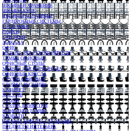
ТАБУРЕТЫ
ШКАФЫ И ХРАНЕНИЕ
ШКАФЫ-КУПЕ
ШКАФЫ-РАСПАШНЫЕ
ГАРДЕРОБНЫЕ СИСТЕМЫ
СТЕЛЛАЖИ
ПОЛКИ
СУНДУКИ
ЗЕРКАЛА
ОФИС
МЕБЕЛЬ ДЛЯ РУКОВОДИТЕЛЯ
ТУМБЫ ОФИСНЫЕ
ОФИСНЫЕ СТОЛЫ
МЕБЕЛЬ ДЛЯ ПЕРСОНАЛА
ОФИСНЫЕ КРЕСЛА
СТУЛЬЯ ОФИСНЫЕ
СТОЙКИ РЕСЕПШН
КАБИНЕТ
МАССИВ
СТОЛЫ
СТУЛЬЯ, БАНКЕТКИ
КОМОДЫ И ТУМБЫ
КРОВАТИ
ШКАФЫ, БУФЕТЫ, СТЕЛЛАЖИ
ПРЕДМЕТЫ ИНТЕРЬЕРА