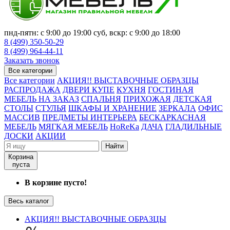
пнд-пятн: с 9:00 до 19:00 суб, вскр: с 9:00 до 18:00
8 (499) 350-50-29
8 (499) 964-44-11
Заказать звонок
Все категории
Все категории
АКЦИЯ!! ВЫСТАВОЧНЫЕ ОБРАЗЦЫ
РАСПРОДАЖА
ДВЕРИ КУПЕ
КУХНЯ
ГОСТИНАЯ
МЕБЕЛЬ НА ЗАКАЗ
СПАЛЬНЯ
ПРИХОЖАЯ
ДЕТСКАЯ
СТОЛЫ
СТУЛЬЯ
ШКАФЫ И ХРАНЕНИЕ
ЗЕРКАЛА
ОФИС
МАССИВ
ПРЕДМЕТЫ ИНТЕРЬЕРА
БЕСКАРКАСНАЯ
МЕБЕЛЬ
МЯГКАЯ МЕБЕЛЬ
HoReKa
ДАЧА
ГЛАДИЛЬНЫЕ
ДОСКИ
АКЦИИ
Найти
Корзина
пуста
В корзине пусто!
Весь каталог
АКЦИЯ!! ВЫСТАВОЧНЫЕ ОБРАЗЦЫ