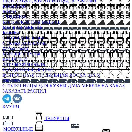
ПОДСТАВКИ, ЦВЕТОЧНИЦЫ, ЭТАЖЕРКИ
КОНСОЛИ
БЮРО
СУНДУКИ
БЕСКАРКАСНАЯ МЕБЕЛЬ
МЯГКАЯ МЕБЕЛЬ
HoReKa
СТОЛЫ ДЛЯ КАФЕ
СТУЛЬЯ ДЛЯ КАФЕ
Мебель лофт
БАРНЫЕ СТУЛЬЯ
ВЕШАЛКИ
УЛИЧНАЯ МЕБЕЛЬ
ГЛАДИЛЬНЫЕ ДОСКИ
ВСТРОЕННАЯ ГЛАДИЛЬНАЯ ДОСКА BELSI
АКЦИИ
СТОЛЕШНИЦЫ ДЛЯ КУХНИ
ДАЧА
МЕБЕЛЬ НА ЗАКАЗ
ЗАКАЗАТЬ РАСПИЛ
КУХНЯ
ТАБУРЕТЫ
МОДУЛЬНЫЕ