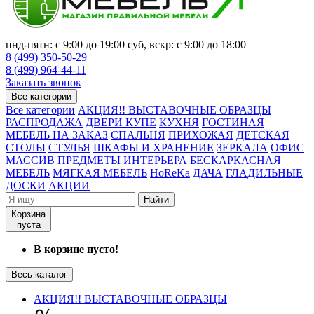
пнд-пятн: с 9:00 до 19:00 суб, вскр: с 9:00 до 18:00
8 (499) 350-50-29
8 (499) 964-44-11
Заказать звонок
Все категории
Все категории
АКЦИЯ!! ВЫСТАВОЧНЫЕ ОБРАЗЦЫ
РАСПРОДАЖА
ДВЕРИ КУПЕ
КУХНЯ
ГОСТИНАЯ
МЕБЕЛЬ НА ЗАКАЗ
СПАЛЬНЯ
ПРИХОЖАЯ
ДЕТСКАЯ
СТОЛЫ
СТУЛЬЯ
ШКАФЫ И ХРАНЕНИЕ
ЗЕРКАЛА
ОФИС
МАССИВ
ПРЕДМЕТЫ ИНТЕРЬЕРА
БЕСКАРКАСНАЯ
МЕБЕЛЬ
МЯГКАЯ МЕБЕЛЬ
HoReKa
ДАЧА
ГЛАДИЛЬНЫЕ
ДОСКИ
АКЦИИ
Найти
Корзина
пуста
В корзине пусто!
Весь каталог
АКЦИЯ!! ВЫСТАВОЧНЫЕ ОБРАЗЦЫ