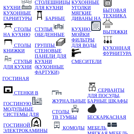
СТОЛЕШНИЦЫ
КУХОННЫЕ
КУХНИ
ДЛЯ КУХНИ
УГОЛКИ
БЫТОВАЯ
КУХОННЫЕ
МЯГКИЕ
ТЕХНИКА
ГАРНИТУРЫ
БАРНЫЕ
ДИВАНЫ НА
СТОЛЫ
СТУЛЬЯ
КУХНЮ
ВЫТЯЖКИ
НА КУХНЮ
ОБЕДЕННЫЕ
МОЙКИ
ФИЛЬТРЫ
СТОЛЫ
ГРУППЫ
ДЛЯ ВОДЫ
КУХОННАЯ
КНИЖКИ
СТЕНОВЫЕ
ФУРНИТУРА
ПАНЕЛИ ДЛЯ
СТУЛЬЯ
КУХНИ
СМЕСИТЕЛИ
ДЛЯ КУХНИ
(КУХОННЫЕ
ФАРТУКИ)
ГОСТИНАЯ
СЕРВАНТЫ
СТЕНКИ В
ДЛЯ ПОСУДЫ,
ЖУРНАЛЬНЫЕ
БАРНЫЕ ШКАФЫ
ГОСТИНУЮ
МОДУЛЬНЫЕ
СТОЛЫ
СИСТЕМЫ ДЛЯ
ТВ ТУМБЫ
БЕСКАРКАСНАЯ
ГОСТИНОЙ
КОМОДЫ
МЕБЕЛЬ
ЭЛЕКТРОКАМИНЫ
МЯГКАЯ МЕБЕЛЬ