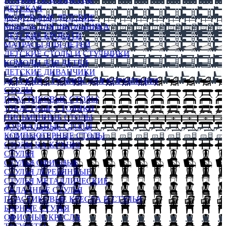
ДЕТСКАЯ
МОДУЛЬНЫЕ ДЕТСКИЕ
МЕБЕЛЬ ДЛЯ ШКОЛЬНИКА
ДЕТСКИЕ КРОВАТИ
МАТРАСЫ ДЛЯ ДЕТЕЙ
ДЕТСКИЕ СТОЛЫ И СТУЛЬЧИКИ
КОМОДЫ ДЛЯ ДЕТЕЙ
ДЕТСКИЕ ДИВАНЧИКИ
ДЕТСКИЙ СТУЛЬЧИК ДЛЯ КОРМЛЕНИЯ
СТОЛЫ
ПЛАСТИКОВЫЕ СТОЛЫ
ТУАЛЕТНЫЕ СТОЛИКИ
ПИСЬМЕННЫЕ СТОЛЫ
ЖУРНАЛЬНЫЕ СТОЛЫ
КОМПЬЮТЕРНЫЕ СТОЛЫ
СТОЛЫ НА КУХНЮ
СТУЛЬЯ
СТУЛЬЯ ОФИСНЫЕ
СТУЛЬЯ ДЕРЕВЯННЫЕ
СТУЛЬЯ МЕТАЛЛИЧЕСКИЕ
СКЛАДНЫЕ СТУЛЬЯ
ПЛАСТИКОВЫЕ КРЕСЛА И СТУЛЬЯ
БАРНЫЕ СТУЛЬЯ
ОФИСНЫЕ КРЕСЛА