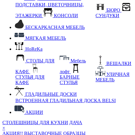
ПОДСТАВКИ, ЦВЕТОЧНИЦЫ,
БЮРО
ЭТАЖЕРКИ
КОНСОЛИ
СУНДУКИ
БЕСКАРКАСНАЯ МЕБЕЛЬ
МЯГКАЯ МЕБЕЛЬ
HoReKa
СТОЛЫ ДЛЯ
Мебель
ВЕШАЛКИ
КАФЕ
лофт
УЛИЧНАЯ
СТУЛЬЯ ДЛЯ
БАРНЫЕ
МЕБЕЛЬ
КАФЕ
СТУЛЬЯ
ГЛАДИЛЬНЫЕ ДОСКИ
ВСТРОЕННАЯ ГЛАДИЛЬНАЯ ДОСКА BELSI
АКЦИИ
СТОЛЕШНИЦЫ ДЛЯ КУХНИ
ДАЧА
×
АКЦИЯ!! ВЫСТАВОЧНЫЕ ОБРАЗЦЫ