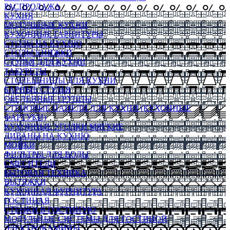
РАСПРОДАЖА
КУХНЯ
МОДУЛЬНЫЕ КУХНИ
КУХОННЫЕ ГАРНИТУРЫ
СТОЛЫ НА КУХНЮ
СТОЛЫ КНИЖКИ
СТУЛЬЯ ДЛЯ КУХНИ
ТАБУРЕТЫ
СТОЛЕШНИЦЫ ДЛЯ КУХНИ
БАРНЫЕ СТУЛЬЯ
ОБЕДЕННЫЕ ГРУППЫ
СТЕНОВЫЕ ПАНЕЛИ ДЛЯ КУХНИ (КУХОННЫЕ
ФАРТУКИ)
КУХОННЫЕ УГОЛКИ МЯГКИЕ
ДИВАНЫ НА КУХНЮ
МОЙКИ
ФИЛЬТРЫ ДЛЯ ВОДЫ
СМЕСИТЕЛИ
БЫТОВАЯ ТЕХНИКА
ВЫТЯЖКИ
КУХОННАЯ ФУРНИТУРА
ГОСТИНАЯ
СТЕНКИ В ГОСТИНУЮ
МОДУЛЬНЫЕ СИСТЕМЫ ДЛЯ ГОСТИНОЙ
ЭЛЕКТРОКАМИНЫ