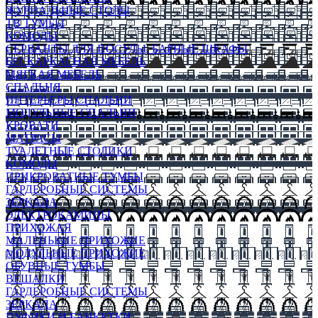
ЖУРНАЛЬНЫЕ СТОЛЫ
ТВ ТУМБЫ
КОМОДЫ
СЕРВАНТЫ ДЛЯ ПОСУДЫ, БАРНЫЕ ШКАФЫ
БЕСКАРКАСНАЯ МЕБЕЛЬ
МЯГКАЯ МЕБЕЛЬ
СПАЛЬНЯ
ИНТЕРЬЕРЫ СПАЛЬНИ
МОДУЛЬНЫЕ СПАЛЬНИ
КРОВАТИ
МАТРАСЫ
ТУАЛЕТНЫЕ СТОЛИКИ
КОМОДЫ
ПРИКРОВАТНЫЕ ТУМБЫ
ГАРДЕРОБНЫЕ СИСТЕМЫ
ЗЕРКАЛА
ЭЛЕКТРОКАМИНЫ
ПРИХОЖАЯ
МАЛЕНЬКИЕ ПРИХОЖИЕ
МОДУЛЬНЫЕ ПРИХОЖИЕ
ОБУВНЫЕ ТУМБЫ
ВЕШАЛКИ
ГАРДЕРОБНЫЕ СИСТЕМЫ
ЗЕРКАЛА
ПУФИКИ И БАНКЕТКИ