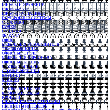
ТАБУРЕТЫ
ШКАФЫ И ХРАНЕНИЕ
ШКАФЫ-КУПЕ
ШКАФЫ-РАСПАШНЫЕ
ГАРДЕРОБНЫЕ СИСТЕМЫ
СТЕЛЛАЖИ
ПОЛКИ
СУНДУКИ
ЗЕРКАЛА
ОФИС
МЕБЕЛЬ ДЛЯ РУКОВОДИТЕЛЯ
ТУМБЫ ОФИСНЫЕ
ОФИСНЫЕ СТОЛЫ
МЕБЕЛЬ ДЛЯ ПЕРСОНАЛА
ОФИСНЫЕ КРЕСЛА
СТУЛЬЯ ОФИСНЫЕ
СТОЙКИ РЕСЕПШН
КАБИНЕТ
МАССИВ
СТОЛЫ
СТУЛЬЯ, БАНКЕТКИ
КОМОДЫ И ТУМБЫ
КРОВАТИ
ШКАФЫ, БУФЕТЫ, СТЕЛЛАЖИ
ПРЕДМЕТЫ ИНТЕРЬЕРА