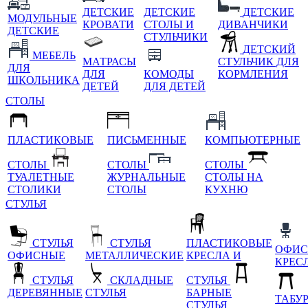
ДЕТСКИЕ
ДЕТСКИЕ
ДЕТСКИЕ
МОДУЛЬНЫЕ
КРОВАТИ
СТОЛЫ И
ДИВАНЧИКИ
ДЕТСКИЕ
СТУЛЬЧИКИ
ДЕТСКИЙ
МЕБЕЛЬ
МАТРАСЫ
СТУЛЬЧИК ДЛЯ
ДЛЯ
ДЛЯ
КОМОДЫ
КОРМЛЕНИЯ
ШКОЛЬНИКА
ДЕТЕЙ
ДЛЯ ДЕТЕЙ
СТОЛЫ
ПЛАСТИКОВЫЕ
ПИСЬМЕННЫЕ
КОМПЬЮТЕРНЫЕ
СТОЛЫ
СТОЛЫ
СТОЛЫ
ТУАЛЕТНЫЕ
ЖУРНАЛЬНЫЕ
СТОЛЫ НА
СТОЛИКИ
СТОЛЫ
КУХНЮ
СТУЛЬЯ
СТУЛЬЯ
СТУЛЬЯ
ПЛАСТИКОВЫЕ
ОФИС
ОФИСНЫЕ
МЕТАЛЛИЧЕСКИЕ
КРЕСЛА И
КРЕС
СТУЛЬЯ
СКЛАДНЫЕ
СТУЛЬЯ
ДЕРЕВЯННЫЕ
СТУЛЬЯ
БАРНЫЕ
ТАБУ
СТУЛЬЯ