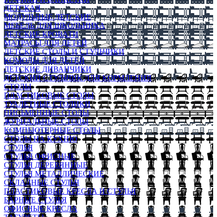
ДЕТСКАЯ
МОДУЛЬНЫЕ ДЕТСКИЕ
МЕБЕЛЬ ДЛЯ ШКОЛЬНИКА
ДЕТСКИЕ КРОВАТИ
МАТРАСЫ ДЛЯ ДЕТЕЙ
ДЕТСКИЕ СТОЛЫ И СТУЛЬЧИКИ
КОМОДЫ ДЛЯ ДЕТЕЙ
ДЕТСКИЕ ДИВАНЧИКИ
ДЕТСКИЙ СТУЛЬЧИК ДЛЯ КОРМЛЕНИЯ
СТОЛЫ
ПЛАСТИКОВЫЕ СТОЛЫ
ТУАЛЕТНЫЕ СТОЛИКИ
ПИСЬМЕННЫЕ СТОЛЫ
ЖУРНАЛЬНЫЕ СТОЛЫ
КОМПЬЮТЕРНЫЕ СТОЛЫ
СТОЛЫ НА КУХНЮ
СТУЛЬЯ
СТУЛЬЯ ОФИСНЫЕ
СТУЛЬЯ ДЕРЕВЯННЫЕ
СТУЛЬЯ МЕТАЛЛИЧЕСКИЕ
СКЛАДНЫЕ СТУЛЬЯ
ПЛАСТИКОВЫЕ КРЕСЛА И СТУЛЬЯ
БАРНЫЕ СТУЛЬЯ
ОФИСНЫЕ КРЕСЛА