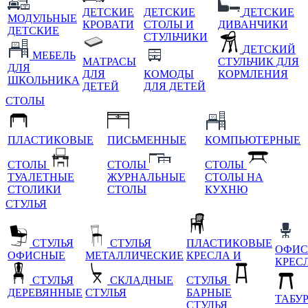
ДЕТСКИЕ
ДЕТСКИЕ
ДЕТСКИЕ
МОДУЛЬНЫЕ
КРОВАТИ
СТОЛЫ И
ДИВАНЧИКИ
ДЕТСКИЕ
СТУЛЬЧИКИ
ДЕТСКИЙ
МЕБЕЛЬ
МАТРАСЫ
СТУЛЬЧИК ДЛЯ
ДЛЯ
ДЛЯ
КОМОДЫ
КОРМЛЕНИЯ
ШКОЛЬНИКА
ДЕТЕЙ
ДЛЯ ДЕТЕЙ
СТОЛЫ
ПЛАСТИКОВЫЕ
ПИСЬМЕННЫЕ
КОМПЬЮТЕРНЫЕ
СТОЛЫ
СТОЛЫ
СТОЛЫ
ТУАЛЕТНЫЕ
ЖУРНАЛЬНЫЕ
СТОЛЫ НА
СТОЛИКИ
СТОЛЫ
КУХНЮ
СТУЛЬЯ
СТУЛЬЯ
СТУЛЬЯ
ПЛАСТИКОВЫЕ
ОФИС
ОФИСНЫЕ
МЕТАЛЛИЧЕСКИЕ
КРЕСЛА И
КРЕС
СТУЛЬЯ
СКЛАДНЫЕ
СТУЛЬЯ
ДЕРЕВЯННЫЕ
СТУЛЬЯ
БАРНЫЕ
ТАБУ
СТУЛЬЯ