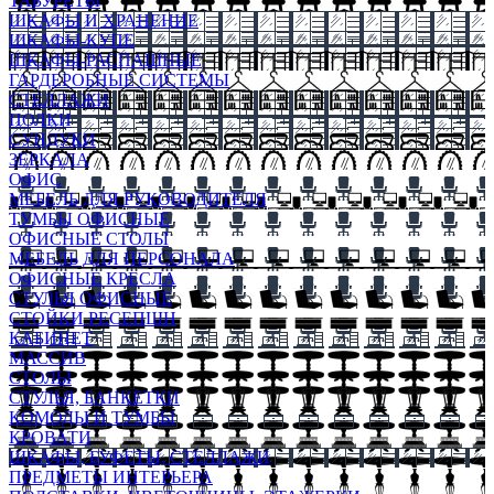
ТАБУРЕТЫ
ШКАФЫ И ХРАНЕНИЕ
ШКАФЫ-КУПЕ
ШКАФЫ-РАСПАШНЫЕ
ГАРДЕРОБНЫЕ СИСТЕМЫ
СТЕЛЛАЖИ
ПОЛКИ
СУНДУКИ
ЗЕРКАЛА
ОФИС
МЕБЕЛЬ ДЛЯ РУКОВОДИТЕЛЯ
ТУМБЫ ОФИСНЫЕ
ОФИСНЫЕ СТОЛЫ
МЕБЕЛЬ ДЛЯ ПЕРСОНАЛА
ОФИСНЫЕ КРЕСЛА
СТУЛЬЯ ОФИСНЫЕ
СТОЙКИ РЕСЕПШН
КАБИНЕТ
МАССИВ
СТОЛЫ
СТУЛЬЯ, БАНКЕТКИ
КОМОДЫ И ТУМБЫ
КРОВАТИ
ШКАФЫ, БУФЕТЫ, СТЕЛЛАЖИ
ПРЕДМЕТЫ ИНТЕРЬЕРА