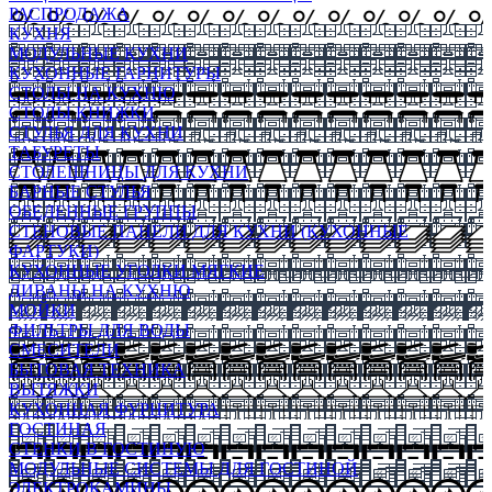
РАСПРОДАЖА
КУХНЯ
МОДУЛЬНЫЕ КУХНИ
КУХОННЫЕ ГАРНИТУРЫ
СТОЛЫ НА КУХНЮ
СТОЛЫ КНИЖКИ
СТУЛЬЯ ДЛЯ КУХНИ
ТАБУРЕТЫ
СТОЛЕШНИЦЫ ДЛЯ КУХНИ
БАРНЫЕ СТУЛЬЯ
ОБЕДЕННЫЕ ГРУППЫ
СТЕНОВЫЕ ПАНЕЛИ ДЛЯ КУХНИ (КУХОННЫЕ
ФАРТУКИ)
КУХОННЫЕ УГОЛКИ МЯГКИЕ
ДИВАНЫ НА КУХНЮ
МОЙКИ
ФИЛЬТРЫ ДЛЯ ВОДЫ
СМЕСИТЕЛИ
БЫТОВАЯ ТЕХНИКА
ВЫТЯЖКИ
КУХОННАЯ ФУРНИТУРА
ГОСТИНАЯ
СТЕНКИ В ГОСТИНУЮ
МОДУЛЬНЫЕ СИСТЕМЫ ДЛЯ ГОСТИНОЙ
ЭЛЕКТРОКАМИНЫ