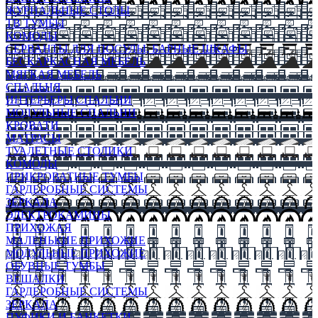
ЖУРНАЛЬНЫЕ СТОЛЫ
ТВ ТУМБЫ
КОМОДЫ
СЕРВАНТЫ ДЛЯ ПОСУДЫ, БАРНЫЕ ШКАФЫ
БЕСКАРКАСНАЯ МЕБЕЛЬ
МЯГКАЯ МЕБЕЛЬ
СПАЛЬНЯ
ИНТЕРЬЕРЫ СПАЛЬНИ
МОДУЛЬНЫЕ СПАЛЬНИ
КРОВАТИ
МАТРАСЫ
ТУАЛЕТНЫЕ СТОЛИКИ
КОМОДЫ
ПРИКРОВАТНЫЕ ТУМБЫ
ГАРДЕРОБНЫЕ СИСТЕМЫ
ЗЕРКАЛА
ЭЛЕКТРОКАМИНЫ
ПРИХОЖАЯ
МАЛЕНЬКИЕ ПРИХОЖИЕ
МОДУЛЬНЫЕ ПРИХОЖИЕ
ОБУВНЫЕ ТУМБЫ
ВЕШАЛКИ
ГАРДЕРОБНЫЕ СИСТЕМЫ
ЗЕРКАЛА
ПУФИКИ И БАНКЕТКИ