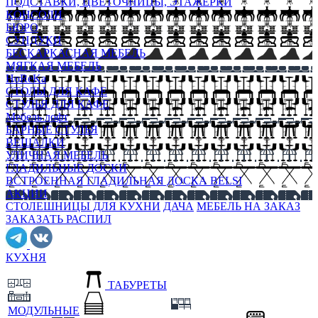
ПОДСТАВКИ, ЦВЕТОЧНИЦЫ, ЭТАЖЕРКИ
КОНСОЛИ
БЮРО
СУНДУКИ
БЕСКАРКАСНАЯ МЕБЕЛЬ
МЯГКАЯ МЕБЕЛЬ
HoReKa
СТОЛЫ ДЛЯ КАФЕ
СТУЛЬЯ ДЛЯ КАФЕ
Мебель лофт
БАРНЫЕ СТУЛЬЯ
ВЕШАЛКИ
УЛИЧНАЯ МЕБЕЛЬ
ГЛАДИЛЬНЫЕ ДОСКИ
ВСТРОЕННАЯ ГЛАДИЛЬНАЯ ДОСКА BELSI
АКЦИИ
СТОЛЕШНИЦЫ ДЛЯ КУХНИ
ДАЧА
МЕБЕЛЬ НА ЗАКАЗ
ЗАКАЗАТЬ РАСПИЛ
КУХНЯ
ТАБУРЕТЫ
МОДУЛЬНЫЕ