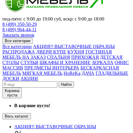
пнд-пятн: с 9:00 до 19:00 суб, вскр: с 9:00 до 18:00
8 (499) 350-50-29
8 (499) 964-44-11
Заказать звонок
Все категории
Все категории
АКЦИЯ!! ВЫСТАВОЧНЫЕ ОБРАЗЦЫ
РАСПРОДАЖА
ДВЕРИ КУПЕ
КУХНЯ
ГОСТИНАЯ
МЕБЕЛЬ НА ЗАКАЗ
СПАЛЬНЯ
ПРИХОЖАЯ
ДЕТСКАЯ
СТОЛЫ
СТУЛЬЯ
ШКАФЫ И ХРАНЕНИЕ
ЗЕРКАЛА
ОФИС
МАССИВ
ПРЕДМЕТЫ ИНТЕРЬЕРА
БЕСКАРКАСНАЯ
МЕБЕЛЬ
МЯГКАЯ МЕБЕЛЬ
HoReKa
ДАЧА
ГЛАДИЛЬНЫЕ
ДОСКИ
АКЦИИ
Найти
Корзина
пуста
В корзине пусто!
Весь каталог
АКЦИЯ!! ВЫСТАВОЧНЫЕ ОБРАЗЦЫ