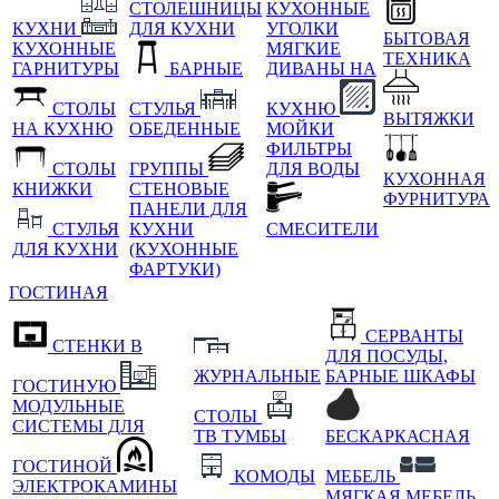
СТОЛЕШНИЦЫ
КУХОННЫЕ
КУХНИ
ДЛЯ КУХНИ
УГОЛКИ
БЫТОВАЯ
КУХОННЫЕ
МЯГКИЕ
ТЕХНИКА
ГАРНИТУРЫ
БАРНЫЕ
ДИВАНЫ НА
СТОЛЫ
СТУЛЬЯ
КУХНЮ
ВЫТЯЖКИ
НА КУХНЮ
ОБЕДЕННЫЕ
МОЙКИ
ФИЛЬТРЫ
СТОЛЫ
ГРУППЫ
ДЛЯ ВОДЫ
КУХОННАЯ
КНИЖКИ
СТЕНОВЫЕ
ФУРНИТУРА
ПАНЕЛИ ДЛЯ
СТУЛЬЯ
КУХНИ
СМЕСИТЕЛИ
ДЛЯ КУХНИ
(КУХОННЫЕ
ФАРТУКИ)
ГОСТИНАЯ
СЕРВАНТЫ
СТЕНКИ В
ДЛЯ ПОСУДЫ,
ЖУРНАЛЬНЫЕ
БАРНЫЕ ШКАФЫ
ГОСТИНУЮ
МОДУЛЬНЫЕ
СТОЛЫ
СИСТЕМЫ ДЛЯ
ТВ ТУМБЫ
БЕСКАРКАСНАЯ
ГОСТИНОЙ
КОМОДЫ
МЕБЕЛЬ
ЭЛЕКТРОКАМИНЫ
МЯГКАЯ МЕБЕЛЬ