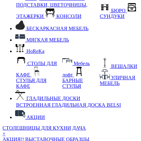
ПОДСТАВКИ, ЦВЕТОЧНИЦЫ,
БЮРО
ЭТАЖЕРКИ
КОНСОЛИ
СУНДУКИ
БЕСКАРКАСНАЯ МЕБЕЛЬ
МЯГКАЯ МЕБЕЛЬ
HoReKa
СТОЛЫ ДЛЯ
Мебель
ВЕШАЛКИ
КАФЕ
лофт
УЛИЧНАЯ
СТУЛЬЯ ДЛЯ
БАРНЫЕ
МЕБЕЛЬ
КАФЕ
СТУЛЬЯ
ГЛАДИЛЬНЫЕ ДОСКИ
ВСТРОЕННАЯ ГЛАДИЛЬНАЯ ДОСКА BELSI
АКЦИИ
СТОЛЕШНИЦЫ ДЛЯ КУХНИ
ДАЧА
×
АКЦИЯ!! ВЫСТАВОЧНЫЕ ОБРАЗЦЫ