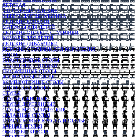
ДЕТСКАЯ
МОДУЛЬНЫЕ ДЕТСКИЕ
МЕБЕЛЬ ДЛЯ ШКОЛЬНИКА
ДЕТСКИЕ КРОВАТИ
МАТРАСЫ ДЛЯ ДЕТЕЙ
ДЕТСКИЕ СТОЛЫ И СТУЛЬЧИКИ
КОМОДЫ ДЛЯ ДЕТЕЙ
ДЕТСКИЕ ДИВАНЧИКИ
ДЕТСКИЙ СТУЛЬЧИК ДЛЯ КОРМЛЕНИЯ
СТОЛЫ
ПЛАСТИКОВЫЕ СТОЛЫ
ТУАЛЕТНЫЕ СТОЛИКИ
ПИСЬМЕННЫЕ СТОЛЫ
ЖУРНАЛЬНЫЕ СТОЛЫ
КОМПЬЮТЕРНЫЕ СТОЛЫ
СТОЛЫ НА КУХНЮ
СТУЛЬЯ
СТУЛЬЯ ОФИСНЫЕ
СТУЛЬЯ ДЕРЕВЯННЫЕ
СТУЛЬЯ МЕТАЛЛИЧЕСКИЕ
СКЛАДНЫЕ СТУЛЬЯ
ПЛАСТИКОВЫЕ КРЕСЛА И СТУЛЬЯ
БАРНЫЕ СТУЛЬЯ
ОФИСНЫЕ КРЕСЛА