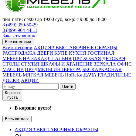
пнд-пятн: с 9:00 до 19:00 суб, вскр: с 9:00 до 18:00
8 (499) 350-50-29
8 (499) 964-44-11
Заказать звонок
Все категории
Все категории
АКЦИЯ!! ВЫСТАВОЧНЫЕ ОБРАЗЦЫ
РАСПРОДАЖА
ДВЕРИ КУПЕ
КУХНЯ
ГОСТИНАЯ
МЕБЕЛЬ НА ЗАКАЗ
СПАЛЬНЯ
ПРИХОЖАЯ
ДЕТСКАЯ
СТОЛЫ
СТУЛЬЯ
ШКАФЫ И ХРАНЕНИЕ
ЗЕРКАЛА
ОФИС
МАССИВ
ПРЕДМЕТЫ ИНТЕРЬЕРА
БЕСКАРКАСНАЯ
МЕБЕЛЬ
МЯГКАЯ МЕБЕЛЬ
HoReKa
ДАЧА
ГЛАДИЛЬНЫЕ
ДОСКИ
АКЦИИ
Найти
Корзина
пуста
В корзине пусто!
Весь каталог
АКЦИЯ!! ВЫСТАВОЧНЫЕ ОБРАЗЦЫ