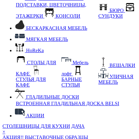
ПОДСТАВКИ, ЦВЕТОЧНИЦЫ,
БЮРО
ЭТАЖЕРКИ
КОНСОЛИ
СУНДУКИ
БЕСКАРКАСНАЯ МЕБЕЛЬ
МЯГКАЯ МЕБЕЛЬ
HoReKa
СТОЛЫ ДЛЯ
Мебель
ВЕШАЛКИ
КАФЕ
лофт
УЛИЧНАЯ
СТУЛЬЯ ДЛЯ
БАРНЫЕ
МЕБЕЛЬ
КАФЕ
СТУЛЬЯ
ГЛАДИЛЬНЫЕ ДОСКИ
ВСТРОЕННАЯ ГЛАДИЛЬНАЯ ДОСКА BELSI
АКЦИИ
СТОЛЕШНИЦЫ ДЛЯ КУХНИ
ДАЧА
×
АКЦИЯ!! ВЫСТАВОЧНЫЕ ОБРАЗЦЫ