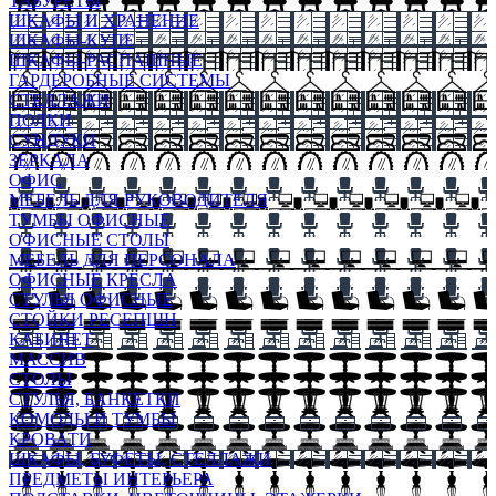
ТАБУРЕТЫ
ШКАФЫ И ХРАНЕНИЕ
ШКАФЫ-КУПЕ
ШКАФЫ-РАСПАШНЫЕ
ГАРДЕРОБНЫЕ СИСТЕМЫ
СТЕЛЛАЖИ
ПОЛКИ
СУНДУКИ
ЗЕРКАЛА
ОФИС
МЕБЕЛЬ ДЛЯ РУКОВОДИТЕЛЯ
ТУМБЫ ОФИСНЫЕ
ОФИСНЫЕ СТОЛЫ
МЕБЕЛЬ ДЛЯ ПЕРСОНАЛА
ОФИСНЫЕ КРЕСЛА
СТУЛЬЯ ОФИСНЫЕ
СТОЙКИ РЕСЕПШН
КАБИНЕТ
МАССИВ
СТОЛЫ
СТУЛЬЯ, БАНКЕТКИ
КОМОДЫ И ТУМБЫ
КРОВАТИ
ШКАФЫ, БУФЕТЫ, СТЕЛЛАЖИ
ПРЕДМЕТЫ ИНТЕРЬЕРА