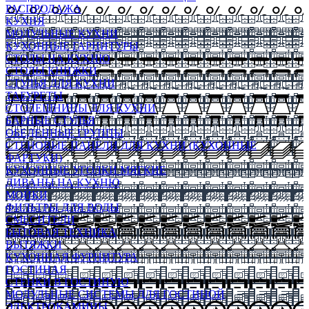
РАСПРОДАЖА
КУХНЯ
МОДУЛЬНЫЕ КУХНИ
КУХОННЫЕ ГАРНИТУРЫ
СТОЛЫ НА КУХНЮ
СТОЛЫ КНИЖКИ
СТУЛЬЯ ДЛЯ КУХНИ
ТАБУРЕТЫ
СТОЛЕШНИЦЫ ДЛЯ КУХНИ
БАРНЫЕ СТУЛЬЯ
ОБЕДЕННЫЕ ГРУППЫ
СТЕНОВЫЕ ПАНЕЛИ ДЛЯ КУХНИ (КУХОННЫЕ
ФАРТУКИ)
КУХОННЫЕ УГОЛКИ МЯГКИЕ
ДИВАНЫ НА КУХНЮ
МОЙКИ
ФИЛЬТРЫ ДЛЯ ВОДЫ
СМЕСИТЕЛИ
БЫТОВАЯ ТЕХНИКА
ВЫТЯЖКИ
КУХОННАЯ ФУРНИТУРА
ГОСТИНАЯ
СТЕНКИ В ГОСТИНУЮ
МОДУЛЬНЫЕ СИСТЕМЫ ДЛЯ ГОСТИНОЙ
ЭЛЕКТРОКАМИНЫ