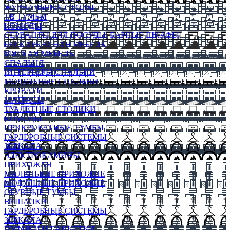
ЖУРНАЛЬНЫЕ СТОЛЫ
ТВ ТУМБЫ
КОМОДЫ
СЕРВАНТЫ ДЛЯ ПОСУДЫ, БАРНЫЕ ШКАФЫ
БЕСКАРКАСНАЯ МЕБЕЛЬ
МЯГКАЯ МЕБЕЛЬ
СПАЛЬНЯ
ИНТЕРЬЕРЫ СПАЛЬНИ
МОДУЛЬНЫЕ СПАЛЬНИ
КРОВАТИ
МАТРАСЫ
ТУАЛЕТНЫЕ СТОЛИКИ
КОМОДЫ
ПРИКРОВАТНЫЕ ТУМБЫ
ГАРДЕРОБНЫЕ СИСТЕМЫ
ЗЕРКАЛА
ЭЛЕКТРОКАМИНЫ
ПРИХОЖАЯ
МАЛЕНЬКИЕ ПРИХОЖИЕ
МОДУЛЬНЫЕ ПРИХОЖИЕ
ОБУВНЫЕ ТУМБЫ
ВЕШАЛКИ
ГАРДЕРОБНЫЕ СИСТЕМЫ
ЗЕРКАЛА
ПУФИКИ И БАНКЕТКИ