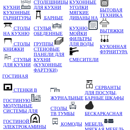
СТОЛЕШНИЦЫ
КУХОННЫЕ
КУХНИ
ДЛЯ КУХНИ
УГОЛКИ
БЫТОВАЯ
КУХОННЫЕ
МЯГКИЕ
ТЕХНИКА
ГАРНИТУРЫ
БАРНЫЕ
ДИВАНЫ НА
СТОЛЫ
СТУЛЬЯ
КУХНЮ
ВЫТЯЖКИ
НА КУХНЮ
ОБЕДЕННЫЕ
МОЙКИ
ФИЛЬТРЫ
СТОЛЫ
ГРУППЫ
ДЛЯ ВОДЫ
КУХОННАЯ
КНИЖКИ
СТЕНОВЫЕ
ФУРНИТУРА
ПАНЕЛИ ДЛЯ
СТУЛЬЯ
КУХНИ
СМЕСИТЕЛИ
ДЛЯ КУХНИ
(КУХОННЫЕ
ФАРТУКИ)
ГОСТИНАЯ
СЕРВАНТЫ
СТЕНКИ В
ДЛЯ ПОСУДЫ,
ЖУРНАЛЬНЫЕ
БАРНЫЕ ШКАФЫ
ГОСТИНУЮ
МОДУЛЬНЫЕ
СТОЛЫ
СИСТЕМЫ ДЛЯ
ТВ ТУМБЫ
БЕСКАРКАСНАЯ
ГОСТИНОЙ
КОМОДЫ
МЕБЕЛЬ
ЭЛЕКТРОКАМИНЫ
МЯГКАЯ МЕБЕЛЬ