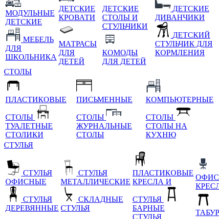
ДЕТСКИЕ
ДЕТСКИЕ
ДЕТСКИЕ
МОДУЛЬНЫЕ
КРОВАТИ
СТОЛЫ И
ДИВАНЧИКИ
ДЕТСКИЕ
СТУЛЬЧИКИ
ДЕТСКИЙ
МЕБЕЛЬ
МАТРАСЫ
СТУЛЬЧИК ДЛЯ
ДЛЯ
ДЛЯ
КОМОДЫ
КОРМЛЕНИЯ
ШКОЛЬНИКА
ДЕТЕЙ
ДЛЯ ДЕТЕЙ
СТОЛЫ
ПЛАСТИКОВЫЕ
ПИСЬМЕННЫЕ
КОМПЬЮТЕРНЫЕ
СТОЛЫ
СТОЛЫ
СТОЛЫ
ТУАЛЕТНЫЕ
ЖУРНАЛЬНЫЕ
СТОЛЫ НА
СТОЛИКИ
СТОЛЫ
КУХНЮ
СТУЛЬЯ
СТУЛЬЯ
СТУЛЬЯ
ПЛАСТИКОВЫЕ
ОФИС
ОФИСНЫЕ
МЕТАЛЛИЧЕСКИЕ
КРЕСЛА И
КРЕС
СТУЛЬЯ
СКЛАДНЫЕ
СТУЛЬЯ
ДЕРЕВЯННЫЕ
СТУЛЬЯ
БАРНЫЕ
ТАБУ
СТУЛЬЯ