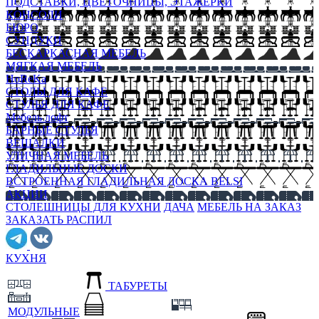
ПОДСТАВКИ, ЦВЕТОЧНИЦЫ, ЭТАЖЕРКИ
КОНСОЛИ
БЮРО
СУНДУКИ
БЕСКАРКАСНАЯ МЕБЕЛЬ
МЯГКАЯ МЕБЕЛЬ
HoReKa
СТОЛЫ ДЛЯ КАФЕ
СТУЛЬЯ ДЛЯ КАФЕ
Мебель лофт
БАРНЫЕ СТУЛЬЯ
ВЕШАЛКИ
УЛИЧНАЯ МЕБЕЛЬ
ГЛАДИЛЬНЫЕ ДОСКИ
ВСТРОЕННАЯ ГЛАДИЛЬНАЯ ДОСКА BELSI
АКЦИИ
СТОЛЕШНИЦЫ ДЛЯ КУХНИ
ДАЧА
МЕБЕЛЬ НА ЗАКАЗ
ЗАКАЗАТЬ РАСПИЛ
КУХНЯ
ТАБУРЕТЫ
МОДУЛЬНЫЕ