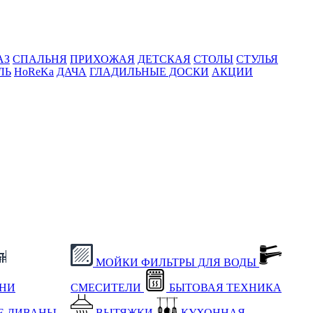
АЗ
СПАЛЬНЯ
ПРИХОЖАЯ
ДЕТСКАЯ
СТОЛЫ
СТУЛЬЯ
ЛЬ
HoReKa
ДАЧА
ГЛАДИЛЬНЫЕ ДОСКИ
АКЦИИ
МОЙКИ
ФИЛЬТРЫ ДЛЯ ВОДЫ
ХНИ
СМЕСИТЕЛИ
БЫТОВАЯ ТЕХНИКА
Е
ДИВАНЫ
ВЫТЯЖКИ
КУХОННАЯ