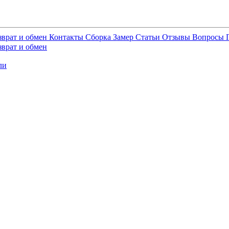
зврат и обмен
Контакты
Сборка
Замер
Статьи
Отзывы
Вопросы
зврат и обмен
ли