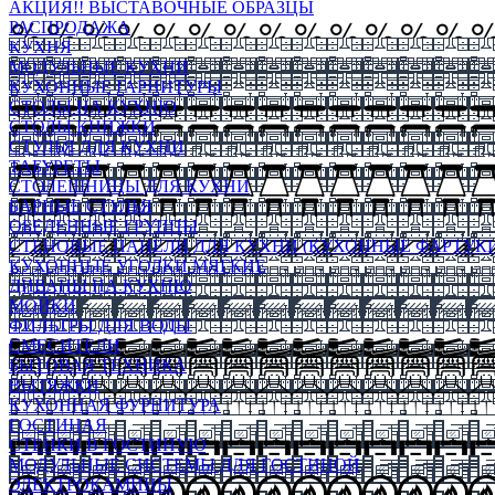
АКЦИЯ!! ВЫСТАВОЧНЫЕ ОБРАЗЦЫ
РАСПРОДАЖА
КУХНЯ
МОДУЛЬНЫЕ КУХНИ
КУХОННЫЕ ГАРНИТУРЫ
СТОЛЫ НА КУХНЮ
СТОЛЫ КНИЖКИ
СТУЛЬЯ ДЛЯ КУХНИ
ТАБУРЕТЫ
СТОЛЕШНИЦЫ ДЛЯ КУХНИ
БАРНЫЕ СТУЛЬЯ
ОБЕДЕННЫЕ ГРУППЫ
СТЕНОВЫЕ ПАНЕЛИ ДЛЯ КУХНИ (КУХОННЫЕ ФАРТУКИ
КУХОННЫЕ УГОЛКИ МЯГКИЕ
ДИВАНЫ НА КУХНЮ
МОЙКИ
ФИЛЬТРЫ ДЛЯ ВОДЫ
СМЕСИТЕЛИ
БЫТОВАЯ ТЕХНИКА
ВЫТЯЖКИ
КУХОННАЯ ФУРНИТУРА
ГОСТИНАЯ
СТЕНКИ В ГОСТИНУЮ
МОДУЛЬНЫЕ СИСТЕМЫ ДЛЯ ГОСТИНОЙ
ЭЛЕКТРОКАМИНЫ