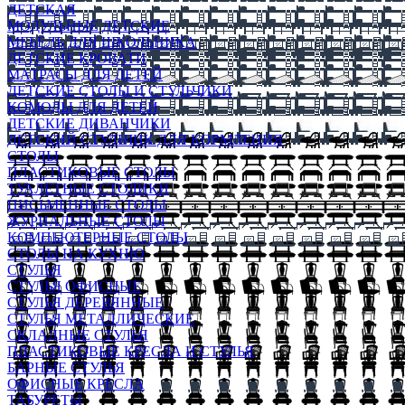
ДЕТСКАЯ
МОДУЛЬНЫЕ ДЕТСКИЕ
МЕБЕЛЬ ДЛЯ ШКОЛЬНИКА
ДЕТСКИЕ КРОВАТИ
МАТРАСЫ ДЛЯ ДЕТЕЙ
ДЕТСКИЕ СТОЛЫ И СТУЛЬЧИКИ
КОМОДЫ ДЛЯ ДЕТЕЙ
ДЕТСКИЕ ДИВАНЧИКИ
ДЕТСКИЙ СТУЛЬЧИК ДЛЯ КОРМЛЕНИЯ
СТОЛЫ
ПЛАСТИКОВЫЕ СТОЛЫ
ТУАЛЕТНЫЕ СТОЛИКИ
ПИСЬМЕННЫЕ СТОЛЫ
ЖУРНАЛЬНЫЕ СТОЛЫ
КОМПЬЮТЕРНЫЕ СТОЛЫ
СТОЛЫ НА КУХНЮ
СТУЛЬЯ
СТУЛЬЯ ОФИСНЫЕ
СТУЛЬЯ ДЕРЕВЯННЫЕ
СТУЛЬЯ МЕТАЛЛИЧЕСКИЕ
СКЛАДНЫЕ СТУЛЬЯ
ПЛАСТИКОВЫЕ КРЕСЛА И СТУЛЬЯ
БАРНЫЕ СТУЛЬЯ
ОФИСНЫЕ КРЕСЛА
ТАБУРЕТЫ