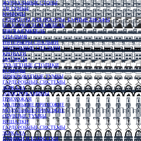
ЖУРНАЛЬНЫЕ СТОЛЫ
ТВ ТУМБЫ
КОМОДЫ
СЕРВАНТЫ ДЛЯ ПОСУДЫ, БАРНЫЕ ШКАФЫ
БЕСКАРКАСНАЯ МЕБЕЛЬ
МЯГКАЯ МЕБЕЛЬ
СПАЛЬНЯ
ИНТЕРЬЕРЫ СПАЛЬНИ
МОДУЛЬНЫЕ СПАЛЬНИ
КРОВАТИ
МАТРАСЫ
ТУАЛЕТНЫЕ СТОЛИКИ
КОМОДЫ
ПРИКРОВАТНЫЕ ТУМБЫ
ГАРДЕРОБНЫЕ СИСТЕМЫ
ЗЕРКАЛА
ЭЛЕКТРОКАМИНЫ
ПРИХОЖАЯ
МАЛЕНЬКИЕ ПРИХОЖИЕ
МОДУЛЬНЫЕ ПРИХОЖИЕ
ОБУВНЫЕ ТУМБЫ
ВЕШАЛКИ
ГАРДЕРОБНЫЕ СИСТЕМЫ
ЗЕРКАЛА
ПУФИКИ И БАНКЕТКИ