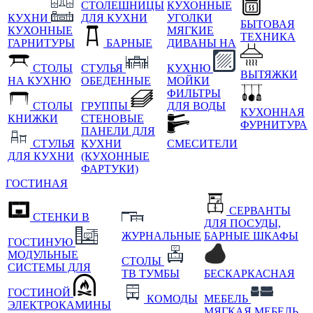
СТОЛЕШНИЦЫ
КУХОННЫЕ
КУХНИ
ДЛЯ КУХНИ
УГОЛКИ
БЫТОВАЯ
КУХОННЫЕ
МЯГКИЕ
ТЕХНИКА
ГАРНИТУРЫ
БАРНЫЕ
ДИВАНЫ НА
СТОЛЫ
СТУЛЬЯ
КУХНЮ
ВЫТЯЖКИ
НА КУХНЮ
ОБЕДЕННЫЕ
МОЙКИ
ФИЛЬТРЫ
СТОЛЫ
ГРУППЫ
ДЛЯ ВОДЫ
КУХОННАЯ
КНИЖКИ
СТЕНОВЫЕ
ФУРНИТУРА
ПАНЕЛИ ДЛЯ
СТУЛЬЯ
КУХНИ
СМЕСИТЕЛИ
ДЛЯ КУХНИ
(КУХОННЫЕ
ФАРТУКИ)
ГОСТИНАЯ
СЕРВАНТЫ
СТЕНКИ В
ДЛЯ ПОСУДЫ,
ЖУРНАЛЬНЫЕ
БАРНЫЕ ШКАФЫ
ГОСТИНУЮ
МОДУЛЬНЫЕ
СТОЛЫ
СИСТЕМЫ ДЛЯ
ТВ ТУМБЫ
БЕСКАРКАСНАЯ
ГОСТИНОЙ
КОМОДЫ
МЕБЕЛЬ
ЭЛЕКТРОКАМИНЫ
МЯГКАЯ МЕБЕЛЬ