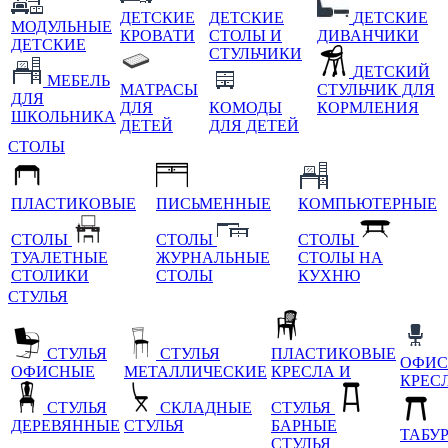
ДЕТСКИЕ
ДЕТСКИЕ
ДЕТСКИЕ
МОДУЛЬНЫЕ
КРОВАТИ
СТОЛЫ И
ДИВАНЧИКИ
ДЕТСКИЕ
СТУЛЬЧИКИ
ДЕТСКИЙ
МЕБЕЛЬ
МАТРАСЫ
СТУЛЬЧИК ДЛЯ
ДЛЯ
ДЛЯ
КОМОДЫ
КОРМЛЕНИЯ
ШКОЛЬНИКА
ДЕТЕЙ
ДЛЯ ДЕТЕЙ
СТОЛЫ
ПЛАСТИКОВЫЕ
ПИСЬМЕННЫЕ
КОМПЬЮТЕРНЫЕ
СТОЛЫ
СТОЛЫ
СТОЛЫ
ТУАЛЕТНЫЕ
ЖУРНАЛЬНЫЕ
СТОЛЫ НА
СТОЛИКИ
СТОЛЫ
КУХНЮ
СТУЛЬЯ
СТУЛЬЯ
СТУЛЬЯ
ПЛАСТИКОВЫЕ
ОФИС
ОФИСНЫЕ
МЕТАЛЛИЧЕСКИЕ
КРЕСЛА И
КРЕС
СТУЛЬЯ
СКЛАДНЫЕ
СТУЛЬЯ
ДЕРЕВЯННЫЕ
СТУЛЬЯ
БАРНЫЕ
ТАБУ
СТУЛЬЯ