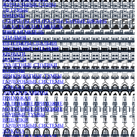
ЖУРНАЛЬНЫЕ СТОЛЫ
ТВ ТУМБЫ
КОМОДЫ
СЕРВАНТЫ ДЛЯ ПОСУДЫ, БАРНЫЕ ШКАФЫ
БЕСКАРКАСНАЯ МЕБЕЛЬ
МЯГКАЯ МЕБЕЛЬ
СПАЛЬНЯ
ИНТЕРЬЕРЫ СПАЛЬНИ
МОДУЛЬНЫЕ СПАЛЬНИ
КРОВАТИ
МАТРАСЫ
ТУАЛЕТНЫЕ СТОЛИКИ
КОМОДЫ
ПРИКРОВАТНЫЕ ТУМБЫ
ГАРДЕРОБНЫЕ СИСТЕМЫ
ЗЕРКАЛА
ЭЛЕКТРОКАМИНЫ
ПРИХОЖАЯ
МАЛЕНЬКИЕ ПРИХОЖИЕ
МОДУЛЬНЫЕ ПРИХОЖИЕ
ОБУВНЫЕ ТУМБЫ
ВЕШАЛКИ
ГАРДЕРОБНЫЕ СИСТЕМЫ
ЗЕРКАЛА
ПУФИКИ И БАНКЕТКИ