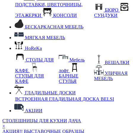
ПОДСТАВКИ, ЦВЕТОЧНИЦЫ,
БЮРО
ЭТАЖЕРКИ
КОНСОЛИ
СУНДУКИ
БЕСКАРКАСНАЯ МЕБЕЛЬ
МЯГКАЯ МЕБЕЛЬ
HoReKa
СТОЛЫ ДЛЯ
Мебель
ВЕШАЛКИ
КАФЕ
лофт
УЛИЧНАЯ
СТУЛЬЯ ДЛЯ
БАРНЫЕ
МЕБЕЛЬ
КАФЕ
СТУЛЬЯ
ГЛАДИЛЬНЫЕ ДОСКИ
ВСТРОЕННАЯ ГЛАДИЛЬНАЯ ДОСКА BELSI
АКЦИИ
СТОЛЕШНИЦЫ ДЛЯ КУХНИ
ДАЧА
×
АКЦИЯ!! ВЫСТАВОЧНЫЕ ОБРАЗЦЫ