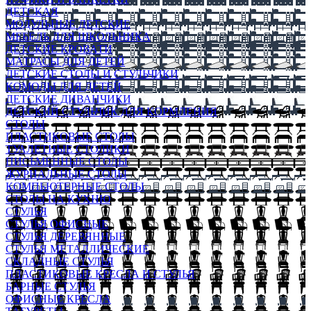
ДЕТСКАЯ
МОДУЛЬНЫЕ ДЕТСКИЕ
МЕБЕЛЬ ДЛЯ ШКОЛЬНИКА
ДЕТСКИЕ КРОВАТИ
МАТРАСЫ ДЛЯ ДЕТЕЙ
ДЕТСКИЕ СТОЛЫ И СТУЛЬЧИКИ
КОМОДЫ ДЛЯ ДЕТЕЙ
ДЕТСКИЕ ДИВАНЧИКИ
ДЕТСКИЙ СТУЛЬЧИК ДЛЯ КОРМЛЕНИЯ
СТОЛЫ
ПЛАСТИКОВЫЕ СТОЛЫ
ТУАЛЕТНЫЕ СТОЛИКИ
ПИСЬМЕННЫЕ СТОЛЫ
ЖУРНАЛЬНЫЕ СТОЛЫ
КОМПЬЮТЕРНЫЕ СТОЛЫ
СТОЛЫ НА КУХНЮ
СТУЛЬЯ
СТУЛЬЯ ОФИСНЫЕ
СТУЛЬЯ ДЕРЕВЯННЫЕ
СТУЛЬЯ МЕТАЛЛИЧЕСКИЕ
СКЛАДНЫЕ СТУЛЬЯ
ПЛАСТИКОВЫЕ КРЕСЛА И СТУЛЬЯ
БАРНЫЕ СТУЛЬЯ
ОФИСНЫЕ КРЕСЛА