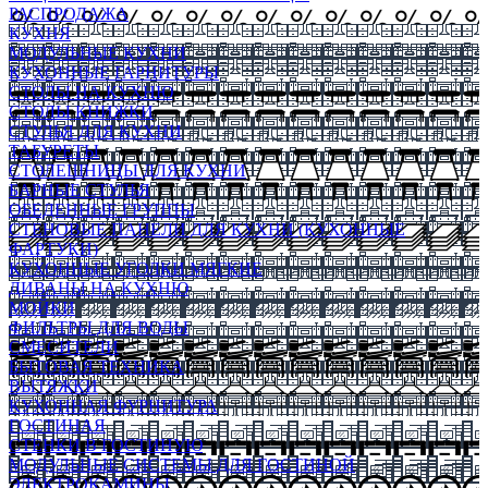
РАСПРОДАЖА
КУХНЯ
МОДУЛЬНЫЕ КУХНИ
КУХОННЫЕ ГАРНИТУРЫ
СТОЛЫ НА КУХНЮ
СТОЛЫ КНИЖКИ
СТУЛЬЯ ДЛЯ КУХНИ
ТАБУРЕТЫ
СТОЛЕШНИЦЫ ДЛЯ КУХНИ
БАРНЫЕ СТУЛЬЯ
ОБЕДЕННЫЕ ГРУППЫ
СТЕНОВЫЕ ПАНЕЛИ ДЛЯ КУХНИ (КУХОННЫЕ
ФАРТУКИ)
КУХОННЫЕ УГОЛКИ МЯГКИЕ
ДИВАНЫ НА КУХНЮ
МОЙКИ
ФИЛЬТРЫ ДЛЯ ВОДЫ
СМЕСИТЕЛИ
БЫТОВАЯ ТЕХНИКА
ВЫТЯЖКИ
КУХОННАЯ ФУРНИТУРА
ГОСТИНАЯ
СТЕНКИ В ГОСТИНУЮ
МОДУЛЬНЫЕ СИСТЕМЫ ДЛЯ ГОСТИНОЙ
ЭЛЕКТРОКАМИНЫ