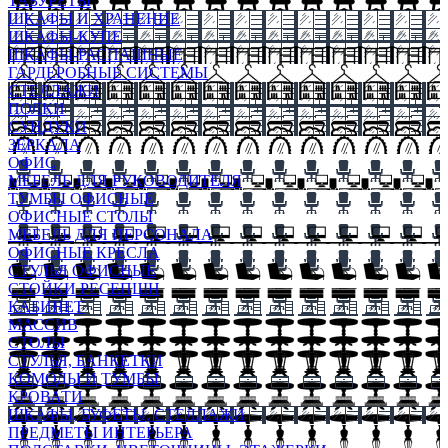
ТАБУРЕТЫ
ШКАФЫ И ХРАНЕНИЕ
ШКАФЫ-КУПЕ
ШКАФЫ-РАСПАШНЫЕ
ГАРДЕРОБНЫЕ СИСТЕМЫ
СТЕЛЛАЖИ
ПОЛКИ
СУНДУКИ
ЗЕРКАЛА
ОФИС
МЕБЕЛЬ ДЛЯ РУКОВОДИТЕЛЯ
ТУМБЫ ОФИСНЫЕ
ОФИСНЫЕ СТОЛЫ
МЕБЕЛЬ ДЛЯ ПЕРСОНАЛА
ОФИСНЫЕ КРЕСЛА
СТУЛЬЯ ОФИСНЫЕ
СТОЙКИ РЕСЕПШН
КАБИНЕТ
МАССИВ
СТОЛЫ
СТУЛЬЯ, БАНКЕТКИ
КОМОДЫ И ТУМБЫ
КРОВАТИ
ШКАФЫ, БУФЕТЫ, СТЕЛЛАЖИ
ПРЕДМЕТЫ ИНТЕРЬЕРА