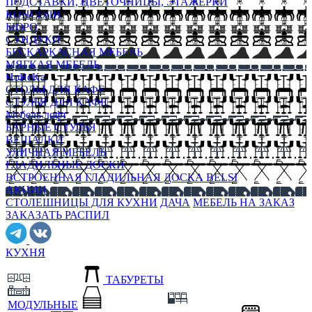
ПОДСТАВКИ, ЦВЕТОЧНИЦЫ, ЭТАЖЕРКИ
КОНСОЛИ
БЮРО
СУНДУКИ
БЕСКАРКАСНАЯ МЕБЕЛЬ
МЯГКАЯ МЕБЕЛЬ
HoReKa
СТОЛЫ ДЛЯ КАФЕ
СТУЛЬЯ ДЛЯ КАФЕ
Мебель лофт
БАРНЫЕ СТУЛЬЯ
ВЕШАЛКИ
УЛИЧНАЯ МЕБЕЛЬ
ГЛАДИЛЬНЫЕ ДОСКИ
ВСТРОЕННАЯ ГЛАДИЛЬНАЯ ДОСКА BELSI
АКЦИИ
СТОЛЕШНИЦЫ ДЛЯ КУХНИ
ДАЧА
МЕБЕЛЬ НА ЗАКАЗ
ЗАКАЗАТЬ РАСПИЛ
КУХНЯ
ТАБУРЕТЫ
МОДУЛЬНЫЕ