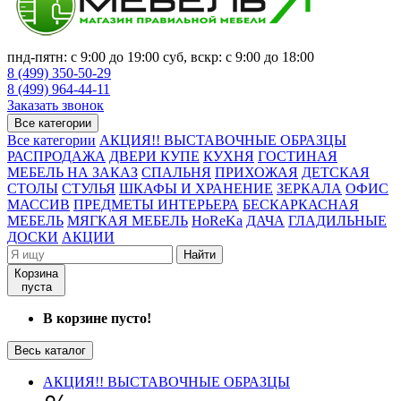
пнд-пятн: с 9:00 до 19:00 суб, вскр: с 9:00 до 18:00
8 (499) 350-50-29
8 (499) 964-44-11
Заказать звонок
Все категории
Все категории
АКЦИЯ!! ВЫСТАВОЧНЫЕ ОБРАЗЦЫ
РАСПРОДАЖА
ДВЕРИ КУПЕ
КУХНЯ
ГОСТИНАЯ
МЕБЕЛЬ НА ЗАКАЗ
СПАЛЬНЯ
ПРИХОЖАЯ
ДЕТСКАЯ
СТОЛЫ
СТУЛЬЯ
ШКАФЫ И ХРАНЕНИЕ
ЗЕРКАЛА
ОФИС
МАССИВ
ПРЕДМЕТЫ ИНТЕРЬЕРА
БЕСКАРКАСНАЯ
МЕБЕЛЬ
МЯГКАЯ МЕБЕЛЬ
HoReKa
ДАЧА
ГЛАДИЛЬНЫЕ
ДОСКИ
АКЦИИ
Найти
Корзина
пуста
В корзине пусто!
Весь каталог
АКЦИЯ!! ВЫСТАВОЧНЫЕ ОБРАЗЦЫ