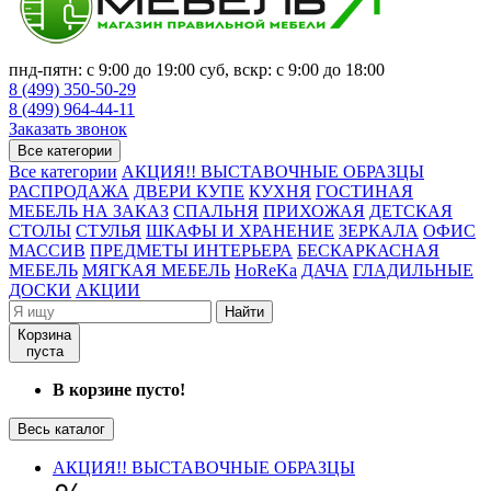
пнд-пятн: с 9:00 до 19:00 суб, вскр: с 9:00 до 18:00
8 (499) 350-50-29
8 (499) 964-44-11
Заказать звонок
Все категории
Все категории
АКЦИЯ!! ВЫСТАВОЧНЫЕ ОБРАЗЦЫ
РАСПРОДАЖА
ДВЕРИ КУПЕ
КУХНЯ
ГОСТИНАЯ
МЕБЕЛЬ НА ЗАКАЗ
СПАЛЬНЯ
ПРИХОЖАЯ
ДЕТСКАЯ
СТОЛЫ
СТУЛЬЯ
ШКАФЫ И ХРАНЕНИЕ
ЗЕРКАЛА
ОФИС
МАССИВ
ПРЕДМЕТЫ ИНТЕРЬЕРА
БЕСКАРКАСНАЯ
МЕБЕЛЬ
МЯГКАЯ МЕБЕЛЬ
HoReKa
ДАЧА
ГЛАДИЛЬНЫЕ
ДОСКИ
АКЦИИ
Найти
Корзина
пуста
В корзине пусто!
Весь каталог
АКЦИЯ!! ВЫСТАВОЧНЫЕ ОБРАЗЦЫ