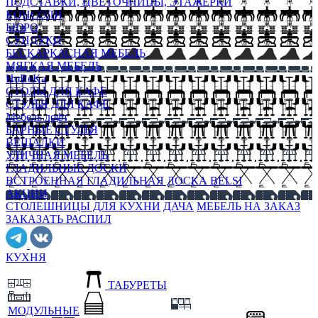
ПОДСТАВКИ, ЦВЕТОЧНИЦЫ, ЭТАЖЕРКИ
КОНСОЛИ
БЮРО
СУНДУКИ
БЕСКАРКАСНАЯ МЕБЕЛЬ
МЯГКАЯ МЕБЕЛЬ
HoReKa
СТОЛЫ ДЛЯ КАФЕ
СТУЛЬЯ ДЛЯ КАФЕ
Мебель лофт
БАРНЫЕ СТУЛЬЯ
ВЕШАЛКИ
УЛИЧНАЯ МЕБЕЛЬ
ГЛАДИЛЬНЫЕ ДОСКИ
ВСТРОЕННАЯ ГЛАДИЛЬНАЯ ДОСКА BELSI
АКЦИИ
СТОЛЕШНИЦЫ ДЛЯ КУХНИ
ДАЧА
МЕБЕЛЬ НА ЗАКАЗ
ЗАКАЗАТЬ РАСПИЛ
КУХНЯ
ТАБУРЕТЫ
МОДУЛЬНЫЕ