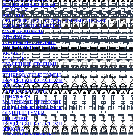
ЖУРНАЛЬНЫЕ СТОЛЫ
ТВ ТУМБЫ
КОМОДЫ
СЕРВАНТЫ ДЛЯ ПОСУДЫ, БАРНЫЕ ШКАФЫ
БЕСКАРКАСНАЯ МЕБЕЛЬ
МЯГКАЯ МЕБЕЛЬ
СПАЛЬНЯ
ИНТЕРЬЕРЫ СПАЛЬНИ
МОДУЛЬНЫЕ СПАЛЬНИ
КРОВАТИ
МАТРАСЫ
ТУАЛЕТНЫЕ СТОЛИКИ
КОМОДЫ
ПРИКРОВАТНЫЕ ТУМБЫ
ГАРДЕРОБНЫЕ СИСТЕМЫ
ЗЕРКАЛА
ЭЛЕКТРОКАМИНЫ
ПРИХОЖАЯ
МАЛЕНЬКИЕ ПРИХОЖИЕ
МОДУЛЬНЫЕ ПРИХОЖИЕ
ОБУВНЫЕ ТУМБЫ
ВЕШАЛКИ
ГАРДЕРОБНЫЕ СИСТЕМЫ
ЗЕРКАЛА
ПУФИКИ И БАНКЕТКИ