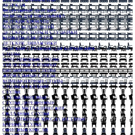
ДЕТСКАЯ
МОДУЛЬНЫЕ ДЕТСКИЕ
МЕБЕЛЬ ДЛЯ ШКОЛЬНИКА
ДЕТСКИЕ КРОВАТИ
МАТРАСЫ ДЛЯ ДЕТЕЙ
ДЕТСКИЕ СТОЛЫ И СТУЛЬЧИКИ
КОМОДЫ ДЛЯ ДЕТЕЙ
ДЕТСКИЕ ДИВАНЧИКИ
ДЕТСКИЙ СТУЛЬЧИК ДЛЯ КОРМЛЕНИЯ
СТОЛЫ
ПЛАСТИКОВЫЕ СТОЛЫ
ТУАЛЕТНЫЕ СТОЛИКИ
ПИСЬМЕННЫЕ СТОЛЫ
ЖУРНАЛЬНЫЕ СТОЛЫ
КОМПЬЮТЕРНЫЕ СТОЛЫ
СТОЛЫ НА КУХНЮ
СТУЛЬЯ
СТУЛЬЯ ОФИСНЫЕ
СТУЛЬЯ ДЕРЕВЯННЫЕ
СТУЛЬЯ МЕТАЛЛИЧЕСКИЕ
СКЛАДНЫЕ СТУЛЬЯ
ПЛАСТИКОВЫЕ КРЕСЛА И СТУЛЬЯ
БАРНЫЕ СТУЛЬЯ
ОФИСНЫЕ КРЕСЛА