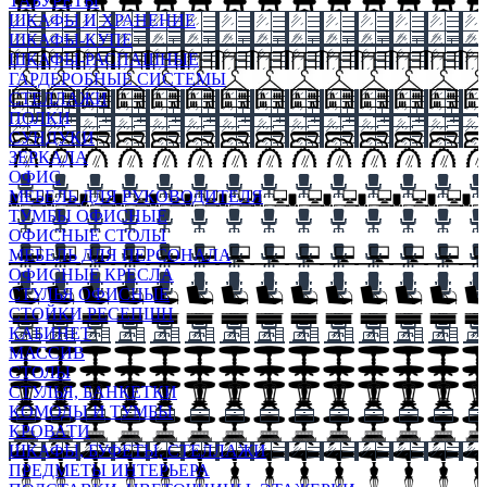
ТАБУРЕТЫ
ШКАФЫ И ХРАНЕНИЕ
ШКАФЫ-КУПЕ
ШКАФЫ-РАСПАШНЫЕ
ГАРДЕРОБНЫЕ СИСТЕМЫ
СТЕЛЛАЖИ
ПОЛКИ
СУНДУКИ
ЗЕРКАЛА
ОФИС
МЕБЕЛЬ ДЛЯ РУКОВОДИТЕЛЯ
ТУМБЫ ОФИСНЫЕ
ОФИСНЫЕ СТОЛЫ
МЕБЕЛЬ ДЛЯ ПЕРСОНАЛА
ОФИСНЫЕ КРЕСЛА
СТУЛЬЯ ОФИСНЫЕ
СТОЙКИ РЕСЕПШН
КАБИНЕТ
МАССИВ
СТОЛЫ
СТУЛЬЯ, БАНКЕТКИ
КОМОДЫ И ТУМБЫ
КРОВАТИ
ШКАФЫ, БУФЕТЫ, СТЕЛЛАЖИ
ПРЕДМЕТЫ ИНТЕРЬЕРА