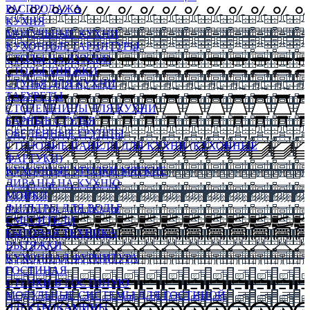
РАСПРОДАЖА
КУХНЯ
МОДУЛЬНЫЕ КУХНИ
КУХОННЫЕ ГАРНИТУРЫ
СТОЛЫ НА КУХНЮ
СТОЛЫ КНИЖКИ
СТУЛЬЯ ДЛЯ КУХНИ
ТАБУРЕТЫ
СТОЛЕШНИЦЫ ДЛЯ КУХНИ
БАРНЫЕ СТУЛЬЯ
ОБЕДЕННЫЕ ГРУППЫ
СТЕНОВЫЕ ПАНЕЛИ ДЛЯ КУХНИ (КУХОННЫЕ
ФАРТУКИ)
КУХОННЫЕ УГОЛКИ МЯГКИЕ
ДИВАНЫ НА КУХНЮ
МОЙКИ
ФИЛЬТРЫ ДЛЯ ВОДЫ
СМЕСИТЕЛИ
БЫТОВАЯ ТЕХНИКА
ВЫТЯЖКИ
КУХОННАЯ ФУРНИТУРА
ГОСТИНАЯ
СТЕНКИ В ГОСТИНУЮ
МОДУЛЬНЫЕ СИСТЕМЫ ДЛЯ ГОСТИНОЙ
ЭЛЕКТРОКАМИНЫ