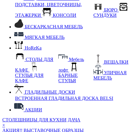
ПОДСТАВКИ, ЦВЕТОЧНИЦЫ,
БЮРО
ЭТАЖЕРКИ
КОНСОЛИ
СУНДУКИ
БЕСКАРКАСНАЯ МЕБЕЛЬ
МЯГКАЯ МЕБЕЛЬ
HoReKa
СТОЛЫ ДЛЯ
Мебель
ВЕШАЛКИ
КАФЕ
лофт
УЛИЧНАЯ
СТУЛЬЯ ДЛЯ
БАРНЫЕ
МЕБЕЛЬ
КАФЕ
СТУЛЬЯ
ГЛАДИЛЬНЫЕ ДОСКИ
ВСТРОЕННАЯ ГЛАДИЛЬНАЯ ДОСКА BELSI
АКЦИИ
СТОЛЕШНИЦЫ ДЛЯ КУХНИ
ДАЧА
×
АКЦИЯ!! ВЫСТАВОЧНЫЕ ОБРАЗЦЫ