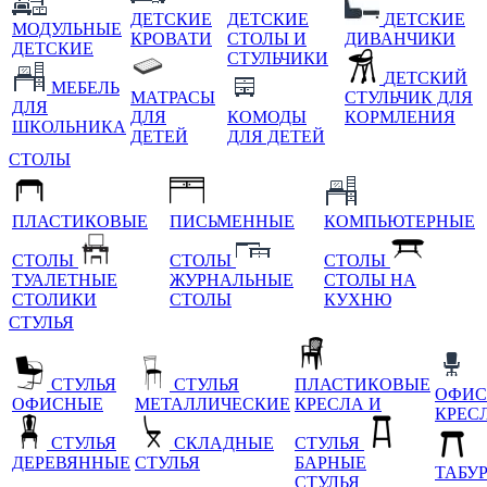
ДЕТСКИЕ
ДЕТСКИЕ
ДЕТСКИЕ
МОДУЛЬНЫЕ
КРОВАТИ
СТОЛЫ И
ДИВАНЧИКИ
ДЕТСКИЕ
СТУЛЬЧИКИ
ДЕТСКИЙ
МЕБЕЛЬ
МАТРАСЫ
СТУЛЬЧИК ДЛЯ
ДЛЯ
ДЛЯ
КОМОДЫ
КОРМЛЕНИЯ
ШКОЛЬНИКА
ДЕТЕЙ
ДЛЯ ДЕТЕЙ
СТОЛЫ
ПЛАСТИКОВЫЕ
ПИСЬМЕННЫЕ
КОМПЬЮТЕРНЫЕ
СТОЛЫ
СТОЛЫ
СТОЛЫ
ТУАЛЕТНЫЕ
ЖУРНАЛЬНЫЕ
СТОЛЫ НА
СТОЛИКИ
СТОЛЫ
КУХНЮ
СТУЛЬЯ
СТУЛЬЯ
СТУЛЬЯ
ПЛАСТИКОВЫЕ
ОФИС
ОФИСНЫЕ
МЕТАЛЛИЧЕСКИЕ
КРЕСЛА И
КРЕС
СТУЛЬЯ
СКЛАДНЫЕ
СТУЛЬЯ
ДЕРЕВЯННЫЕ
СТУЛЬЯ
БАРНЫЕ
ТАБУ
СТУЛЬЯ