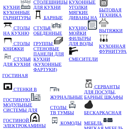
СТОЛЕШНИЦЫ
КУХОННЫЕ
КУХНИ
ДЛЯ КУХНИ
УГОЛКИ
БЫТОВАЯ
КУХОННЫЕ
МЯГКИЕ
ТЕХНИКА
ГАРНИТУРЫ
БАРНЫЕ
ДИВАНЫ НА
СТОЛЫ
СТУЛЬЯ
КУХНЮ
ВЫТЯЖКИ
НА КУХНЮ
ОБЕДЕННЫЕ
МОЙКИ
ФИЛЬТРЫ
СТОЛЫ
ГРУППЫ
ДЛЯ ВОДЫ
КУХОННАЯ
КНИЖКИ
СТЕНОВЫЕ
ФУРНИТУРА
ПАНЕЛИ ДЛЯ
СТУЛЬЯ
КУХНИ
СМЕСИТЕЛИ
ДЛЯ КУХНИ
(КУХОННЫЕ
ФАРТУКИ)
ГОСТИНАЯ
СЕРВАНТЫ
СТЕНКИ В
ДЛЯ ПОСУДЫ,
ЖУРНАЛЬНЫЕ
БАРНЫЕ ШКАФЫ
ГОСТИНУЮ
МОДУЛЬНЫЕ
СТОЛЫ
СИСТЕМЫ ДЛЯ
ТВ ТУМБЫ
БЕСКАРКАСНАЯ
ГОСТИНОЙ
КОМОДЫ
МЕБЕЛЬ
ЭЛЕКТРОКАМИНЫ
МЯГКАЯ МЕБЕЛЬ