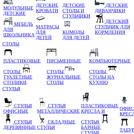
ДЕТСКИЕ
ДЕТСКИЕ
ДЕТСКИЕ
МОДУЛЬНЫЕ
КРОВАТИ
СТОЛЫ И
ДИВАНЧИКИ
ДЕТСКИЕ
СТУЛЬЧИКИ
ДЕТСКИЙ
МЕБЕЛЬ
МАТРАСЫ
СТУЛЬЧИК ДЛЯ
ДЛЯ
ДЛЯ
КОМОДЫ
КОРМЛЕНИЯ
ШКОЛЬНИКА
ДЕТЕЙ
ДЛЯ ДЕТЕЙ
СТОЛЫ
ПЛАСТИКОВЫЕ
ПИСЬМЕННЫЕ
КОМПЬЮТЕРНЫЕ
СТОЛЫ
СТОЛЫ
СТОЛЫ
ТУАЛЕТНЫЕ
ЖУРНАЛЬНЫЕ
СТОЛЫ НА
СТОЛИКИ
СТОЛЫ
КУХНЮ
СТУЛЬЯ
СТУЛЬЯ
СТУЛЬЯ
ПЛАСТИКОВЫЕ
ОФИС
ОФИСНЫЕ
МЕТАЛЛИЧЕСКИЕ
КРЕСЛА И
КРЕС
СТУЛЬЯ
СКЛАДНЫЕ
СТУЛЬЯ
ДЕРЕВЯННЫЕ
СТУЛЬЯ
БАРНЫЕ
ТАБУ
СТУЛЬЯ