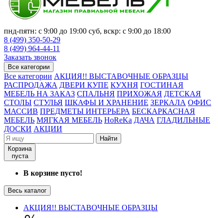
пнд-пятн: с 9:00 до 19:00 суб, вскр: с 9:00 до 18:00
8 (499) 350-50-29
8 (499) 964-44-11
Заказать звонок
Все категории
Все категории
АКЦИЯ!! ВЫСТАВОЧНЫЕ ОБРАЗЦЫ
РАСПРОДАЖА
ДВЕРИ КУПЕ
КУХНЯ
ГОСТИНАЯ
МЕБЕЛЬ НА ЗАКАЗ
СПАЛЬНЯ
ПРИХОЖАЯ
ДЕТСКАЯ
СТОЛЫ
СТУЛЬЯ
ШКАФЫ И ХРАНЕНИЕ
ЗЕРКАЛА
ОФИС
МАССИВ
ПРЕДМЕТЫ ИНТЕРЬЕРА
БЕСКАРКАСНАЯ
МЕБЕЛЬ
МЯГКАЯ МЕБЕЛЬ
HoReKa
ДАЧА
ГЛАДИЛЬНЫЕ
ДОСКИ
АКЦИИ
Найти
Корзина
пуста
В корзине пусто!
Весь каталог
АКЦИЯ!! ВЫСТАВОЧНЫЕ ОБРАЗЦЫ