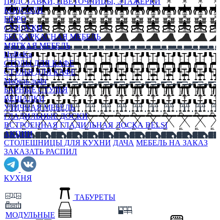
ПОДСТАВКИ, ЦВЕТОЧНИЦЫ, ЭТАЖЕРКИ
КОНСОЛИ
БЮРО
СУНДУКИ
БЕСКАРКАСНАЯ МЕБЕЛЬ
МЯГКАЯ МЕБЕЛЬ
HoReKa
СТОЛЫ ДЛЯ КАФЕ
СТУЛЬЯ ДЛЯ КАФЕ
Мебель лофт
БАРНЫЕ СТУЛЬЯ
ВЕШАЛКИ
УЛИЧНАЯ МЕБЕЛЬ
ГЛАДИЛЬНЫЕ ДОСКИ
ВСТРОЕННАЯ ГЛАДИЛЬНАЯ ДОСКА BELSI
АКЦИИ
СТОЛЕШНИЦЫ ДЛЯ КУХНИ
ДАЧА
МЕБЕЛЬ НА ЗАКАЗ
ЗАКАЗАТЬ РАСПИЛ
КУХНЯ
ТАБУРЕТЫ
МОДУЛЬНЫЕ