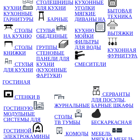
СТОЛЕШНИЦЫ
КУХОННЫЕ
КУХНИ
ДЛЯ КУХНИ
УГОЛКИ
БЫТОВАЯ
КУХОННЫЕ
МЯГКИЕ
ТЕХНИКА
ГАРНИТУРЫ
БАРНЫЕ
ДИВАНЫ НА
СТОЛЫ
СТУЛЬЯ
КУХНЮ
ВЫТЯЖКИ
НА КУХНЮ
ОБЕДЕННЫЕ
МОЙКИ
ФИЛЬТРЫ
СТОЛЫ
ГРУППЫ
ДЛЯ ВОДЫ
КУХОННАЯ
КНИЖКИ
СТЕНОВЫЕ
ФУРНИТУРА
ПАНЕЛИ ДЛЯ
СТУЛЬЯ
КУХНИ
СМЕСИТЕЛИ
ДЛЯ КУХНИ
(КУХОННЫЕ
ФАРТУКИ)
ГОСТИНАЯ
СЕРВАНТЫ
СТЕНКИ В
ДЛЯ ПОСУДЫ,
ЖУРНАЛЬНЫЕ
БАРНЫЕ ШКАФЫ
ГОСТИНУЮ
МОДУЛЬНЫЕ
СТОЛЫ
СИСТЕМЫ ДЛЯ
ТВ ТУМБЫ
БЕСКАРКАСНАЯ
ГОСТИНОЙ
КОМОДЫ
МЕБЕЛЬ
ЭЛЕКТРОКАМИНЫ
МЯГКАЯ МЕБЕЛЬ