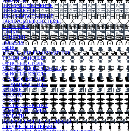
ТАБУРЕТЫ
ШКАФЫ И ХРАНЕНИЕ
ШКАФЫ-КУПЕ
ШКАФЫ-РАСПАШНЫЕ
ГАРДЕРОБНЫЕ СИСТЕМЫ
СТЕЛЛАЖИ
ПОЛКИ
СУНДУКИ
ЗЕРКАЛА
ОФИС
МЕБЕЛЬ ДЛЯ РУКОВОДИТЕЛЯ
ТУМБЫ ОФИСНЫЕ
ОФИСНЫЕ СТОЛЫ
МЕБЕЛЬ ДЛЯ ПЕРСОНАЛА
ОФИСНЫЕ КРЕСЛА
СТУЛЬЯ ОФИСНЫЕ
СТОЙКИ РЕСЕПШН
КАБИНЕТ
МАССИВ
СТОЛЫ
СТУЛЬЯ, БАНКЕТКИ
КОМОДЫ И ТУМБЫ
КРОВАТИ
ШКАФЫ, БУФЕТЫ, СТЕЛЛАЖИ
ПРЕДМЕТЫ ИНТЕРЬЕРА