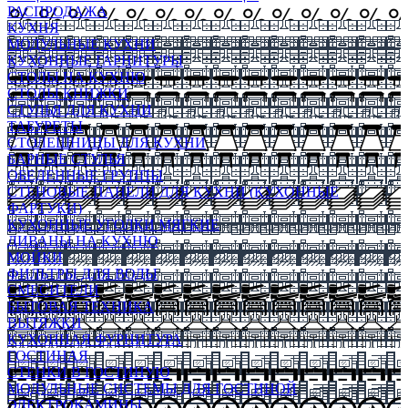
РАСПРОДАЖА
КУХНЯ
МОДУЛЬНЫЕ КУХНИ
КУХОННЫЕ ГАРНИТУРЫ
СТОЛЫ НА КУХНЮ
СТОЛЫ КНИЖКИ
СТУЛЬЯ ДЛЯ КУХНИ
ТАБУРЕТЫ
СТОЛЕШНИЦЫ ДЛЯ КУХНИ
БАРНЫЕ СТУЛЬЯ
ОБЕДЕННЫЕ ГРУППЫ
СТЕНОВЫЕ ПАНЕЛИ ДЛЯ КУХНИ (КУХОННЫЕ
ФАРТУКИ)
КУХОННЫЕ УГОЛКИ МЯГКИЕ
ДИВАНЫ НА КУХНЮ
МОЙКИ
ФИЛЬТРЫ ДЛЯ ВОДЫ
СМЕСИТЕЛИ
БЫТОВАЯ ТЕХНИКА
ВЫТЯЖКИ
КУХОННАЯ ФУРНИТУРА
ГОСТИНАЯ
СТЕНКИ В ГОСТИНУЮ
МОДУЛЬНЫЕ СИСТЕМЫ ДЛЯ ГОСТИНОЙ
ЭЛЕКТРОКАМИНЫ