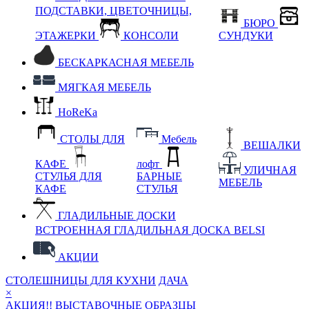
ПОДСТАВКИ, ЦВЕТОЧНИЦЫ,
БЮРО
ЭТАЖЕРКИ
КОНСОЛИ
СУНДУКИ
БЕСКАРКАСНАЯ МЕБЕЛЬ
МЯГКАЯ МЕБЕЛЬ
HoReKa
СТОЛЫ ДЛЯ
Мебель
ВЕШАЛКИ
КАФЕ
лофт
УЛИЧНАЯ
СТУЛЬЯ ДЛЯ
БАРНЫЕ
МЕБЕЛЬ
КАФЕ
СТУЛЬЯ
ГЛАДИЛЬНЫЕ ДОСКИ
ВСТРОЕННАЯ ГЛАДИЛЬНАЯ ДОСКА BELSI
АКЦИИ
СТОЛЕШНИЦЫ ДЛЯ КУХНИ
ДАЧА
×
АКЦИЯ!! ВЫСТАВОЧНЫЕ ОБРАЗЦЫ