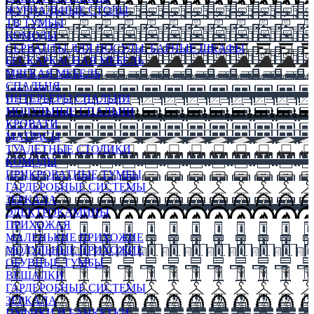
ЖУРНАЛЬНЫЕ СТОЛЫ
ТВ ТУМБЫ
КОМОДЫ
СЕРВАНТЫ ДЛЯ ПОСУДЫ, БАРНЫЕ ШКАФЫ
БЕСКАРКАСНАЯ МЕБЕЛЬ
МЯГКАЯ МЕБЕЛЬ
СПАЛЬНЯ
ИНТЕРЬЕРЫ СПАЛЬНИ
МОДУЛЬНЫЕ СПАЛЬНИ
КРОВАТИ
МАТРАСЫ
ТУАЛЕТНЫЕ СТОЛИКИ
КОМОДЫ
ПРИКРОВАТНЫЕ ТУМБЫ
ГАРДЕРОБНЫЕ СИСТЕМЫ
ЗЕРКАЛА
ЭЛЕКТРОКАМИНЫ
ПРИХОЖАЯ
МАЛЕНЬКИЕ ПРИХОЖИЕ
МОДУЛЬНЫЕ ПРИХОЖИЕ
ОБУВНЫЕ ТУМБЫ
ВЕШАЛКИ
ГАРДЕРОБНЫЕ СИСТЕМЫ
ЗЕРКАЛА
ПУФИКИ И БАНКЕТКИ