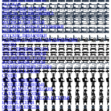
ДЕТСКАЯ
МОДУЛЬНЫЕ ДЕТСКИЕ
МЕБЕЛЬ ДЛЯ ШКОЛЬНИКА
ДЕТСКИЕ КРОВАТИ
МАТРАСЫ ДЛЯ ДЕТЕЙ
ДЕТСКИЕ СТОЛЫ И СТУЛЬЧИКИ
КОМОДЫ ДЛЯ ДЕТЕЙ
ДЕТСКИЕ ДИВАНЧИКИ
ДЕТСКИЙ СТУЛЬЧИК ДЛЯ КОРМЛЕНИЯ
СТОЛЫ
ПЛАСТИКОВЫЕ СТОЛЫ
ТУАЛЕТНЫЕ СТОЛИКИ
ПИСЬМЕННЫЕ СТОЛЫ
ЖУРНАЛЬНЫЕ СТОЛЫ
КОМПЬЮТЕРНЫЕ СТОЛЫ
СТОЛЫ НА КУХНЮ
СТУЛЬЯ
СТУЛЬЯ ОФИСНЫЕ
СТУЛЬЯ ДЕРЕВЯННЫЕ
СТУЛЬЯ МЕТАЛЛИЧЕСКИЕ
СКЛАДНЫЕ СТУЛЬЯ
ПЛАСТИКОВЫЕ КРЕСЛА И СТУЛЬЯ
БАРНЫЕ СТУЛЬЯ
ОФИСНЫЕ КРЕСЛА